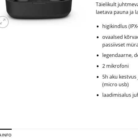
Täielikult juhtme
laetava pauna ja 
higikindlus (IPX
ovaalsed kõrva
passiivset mü
legendaarne, de
2 mikrofoni
5h aku kestvus 
(micro usb)
laadimisalus j
SAINFO