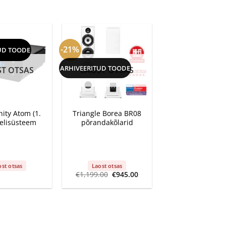
-21%
UD TOODE
ARHIVEERITUD TOODE
T OTSAS
LAOST OTSAS
+
ity Atom (1.
Triangle Borea BR08
elisüsteem
põrandakõlarid
ost otsas
Laost otsas
Algne
Current
€
1,199.00
€
945.00
hind
price
oli:
is:
€1,199.00.
€945.00.