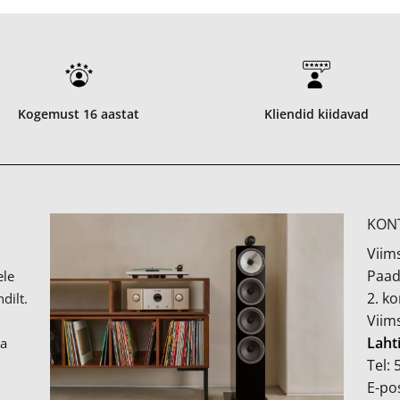
Kogemust 16 aastat
Kliendid kiidavad
KON
Viims
Paad
ele
2. k
dilt.
Viim
Laht
ka
Tel:
E-pos