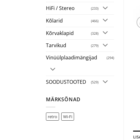
HiFi / Stereo
(233)
Kõlarid
(466)
Kõrvaklapid
(328)
Tarvikud
(279)
Vinüülplaadimängijad
(294)
SOODUSTOOTED
(529)
MÄRKSÕNAD
retro
Wi-Fi
LI