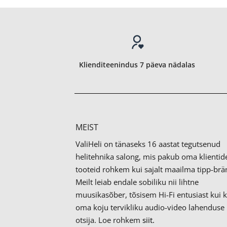
Klienditeenindus 7 päeva nädalas
MEIST
ValiHeli on tänaseks 16 aastat tegutsenud
helitehnika salong, mis pakub oma klientid
tooteid rohkem kui sajalt maailma tipp-brän
Meilt leiab endale sobiliku nii lihtne
muusikasõber, tõsisem Hi-Fi entusiast kui 
oma koju tervikliku audio-video lahenduse
otsija. Loe rohkem
siit.