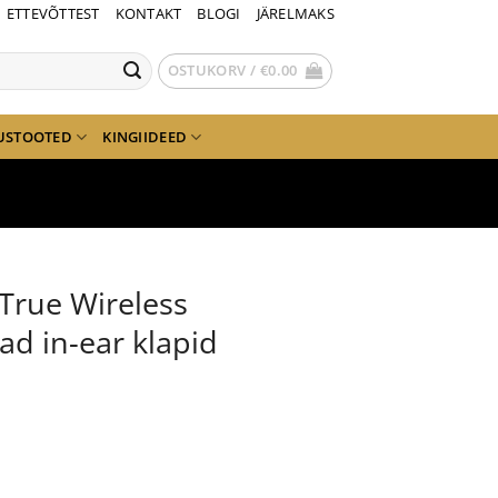
ETTEVÕTTEST
KONTAKT
BLOGI
JÄRELMAKS
OSTUKORV /
€
0.00
USTOOTED
KINGIIDEED
 True Wireless
d in-ear klapid