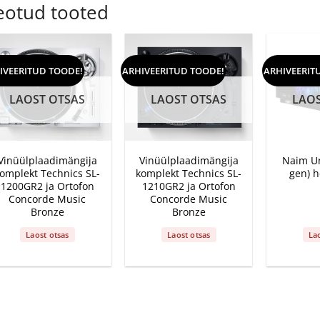
€15.00
eotud tooted
IVEERITUD TOODE!
ARHIVEERITUD TOODE!
ARHIVEERIT
LAOST OTSAS
LAOST OTSAS
LAOS
+
+
+
Vinüülplaadimängija
Vinüülplaadimängija
Naim Un
omplekt Technics SL-
komplekt Technics SL-
gen) h
1200GR2 ja Ortofon
1210GR2 ja Ortofon
Concorde Music
Concorde Music
Bronze
Bronze
Laost otsas
Laost otsas
La