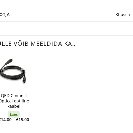
OTJA
Klipsch
ULLE VÕIB MEELDIDA KA…
+
QED Connect
Optical optiline
kaabel
Laos
Price
€
14.00
–
€
15.00
range:
€14.00
through