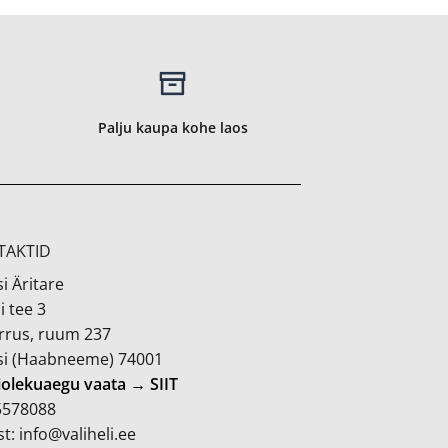
Palju kaupa kohe laos
TAKTID
i Äritare
i tee 3
orrus, ruum 237
si (Haabneeme) 74001
iolekuaegu vaata → SIIT
 5578088
t: info@valiheli.ee