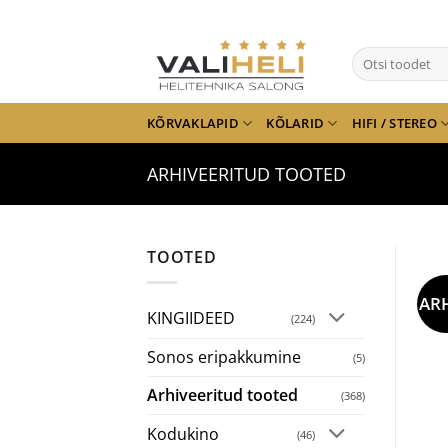
Skip
to
Otsi:
content
KÕRVAKLAPID
KÕLARID
HIFI / STEREO
ARHIVEERITUD TOOTED
TOOTED
AR
KINGIIDEED
(224)
Sonos eripakkumine
(5)
Arhiveeritud tooted
(368)
Kodukino
(46)