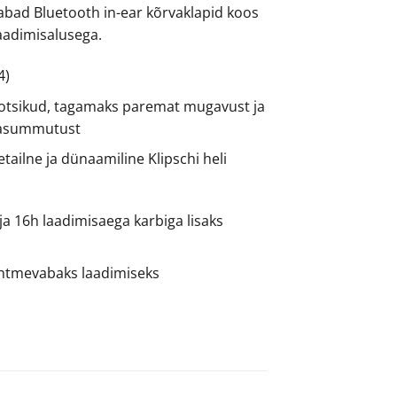
vabad Bluetooth in-ear kõrvaklapid koos
laadimisalusega.
4)
otsikud, tagamaks paremat mugavust ja
rasummutust
tailne ja dünaamiline Klipschi heli
ja 16h laadimisaega karbiga lisaks
uhtmevabaks laadimiseks