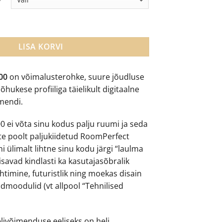
through
€5,899.00
striimiv võimendi kogus
LISA KORVI
00
on võimalusterohke, suure jõudluse
õhukese profiiliga täielikult digitaalne
imendi.
0 ei võta sinu kodus palju ruumi ja seda
ate poolt paljukiidetud RoomPerfect
 ülimalt lihtne sinu kodu järgi “laulma
isavad kindlasti ka kasutajasõbralik
htimine, futuristlik ning moekas disain
endmoodulid (vt allpool “Tehnilised
elivõimenduse eeliseks on heli