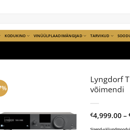
KODUKINO
VINÜÜLPLAADIMÄNGIJAD
TARVIKUD
SOOD
Lyngdorf T
7%
võimendi
4,999.00
–
€
Sisend-väljundmoodu