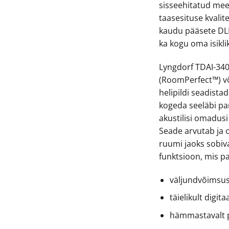
sisseehitatud mee
taasesituse kvalit
kaudu pääsete DL
ka kogu oma isikl
Lyngdorf TDAI-340
(RoomPerfect™) v
helipildi seadist
kogeda seeläbi pa
akustilisi omadusi
Seade arvutab ja 
ruumi jaoks sobiv
funktsioon, mis p
väljundvõimsus
täielikult digit
hämmastavalt 