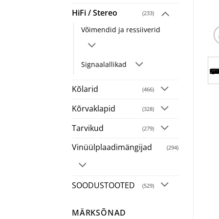
HiFi / Stereo
(233)
Võimendid ja ressiiverid
Signaalallikad
Kõlarid
(466)
Kõrvaklapid
(328)
Tarvikud
(279)
Vinüülplaadimängijad
(294)
SOODUSTOOTED
(529)
MÄRKSÕNAD