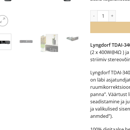
Lyngdorf TDAI-3400 
Lyngdorf TDAI-34
(2 x 400W@4Ω ) ja 
striimiv stereovõ
Lyngdorf TDAI-340
on läbi asjatundj
ruumikorrektsiooni
panna”. Väärtust l
seadistamine ja ju
ja valikulised sis
anmded”).
100% digitaalse h