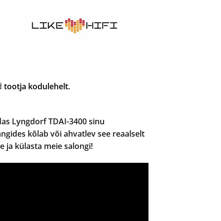
ad
tootja kodulehelt.
das Lyngdorf TDAI-3400 sinu
gides kõlab või ahvatlev see reaalselt
le ja külasta meie salongi!