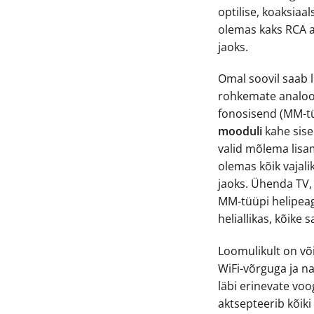
optilise, koaksiaa
olemas kaks RCA a
jaoks.
Omal soovil saab l
rohkemate analoog
fonosisend (MM-tüü
mooduli
kahe sise
valid mõlema lisam
olemas kõik vajal
jaoks. Ühenda TV,
MM-tüüpi helipea
heliallikas, kõike 
Loomulikult on v
WiFi-võrguga ja n
läbi erinevate vo
aktsepteerib kõiki