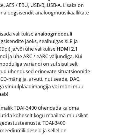
lse, AES / EBU, USB-B, USB-A. Lisaks on
naloogsisendit analoogmuusikaallikate
isada valikulise
analoogmooduli
sisendite jaoks, sealhulgas XLR ja
pi) ja/või ühe valikulise
HDMI 2.1
ndi ja ühe ARC / eARC väljundiga. Kui
ooduliga variandi on sul sisuliselt
ikud ühendused erinevate situatsioonide
 CD-mängija, arvuti, nutiseade, DAC,
ga vinüülplaadimängija või mõni muu
saab!
õimalik TDAI-3400 ühendada ka oma
autida koheselt kogu maailma muusikat
ogedastusteenuste. TDAI-3400
 meediumiliideseid ja sellel on