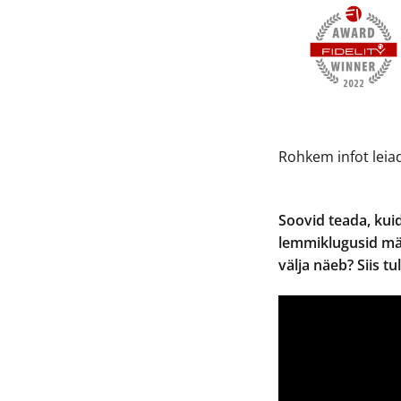
Rohkem infot lei
Soovid teada, kui
lemmiklugusid män
välja näeb? Siis tu