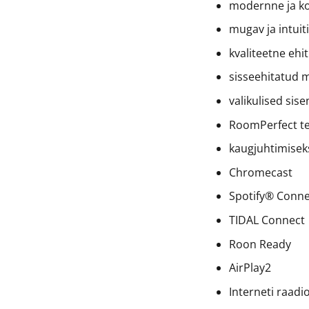
modernne ja k
mugav ja intuit
kvaliteetne ehi
sisseehitatud 
valikulised si
RoomPerfect t
kaugjuhtimise
Chromecast
Spotify® Conne
TIDAL Connect
Roon Ready
AirPlay2
Interneti raadi