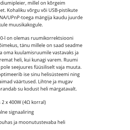
diumipleier, millel on kõrgeim
eet. Kohaliku võrgu või USB-pistikute
NA/UPnP-toega mängija kaudu juurde
ikule muusikakogule.
0-l on olemas ruumikorrektsiooni
õimekus, tänu millele on saad seadme
ada oma kuulamisruumile vastavaks ja
remat heli, kui kunagi varem. Ruumi
 pole seejuures füüsiliselt vaja muuta.
optimeerib ise sinu helisüsteemi ning
aimad väärtused. Lihtne ja mugav
arandab su kodust heli märgatavalt.
 2 x 400W (4Ω korral)
aalne signaaliring
puhas ja moonutustevaba heli