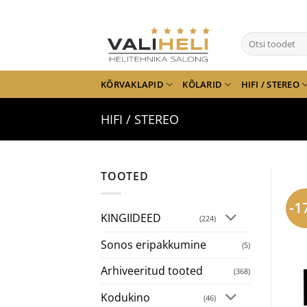
Skip
to
Otsi:
content
KÕRVAKLAPID
KÕLARID
HIFI / STEREO
HIFI / STEREO
TOOTED
-1
KINGIIDEED
(224)
Sonos eripakkumine
(5)
Arhiveeritud tooted
(368)
Kodukino
(46)