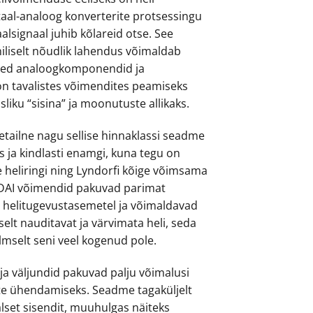
taal-analoog konverterite protsessingu
lsignaal juhib kõlareid otse. See
niliselt nõudlik lahendus võimaldab
tmed analoogkomponendid ja
 on tavalistes võimendites peamiseks
iku “sisina” ja moonutuste allikaks.
etailne nagu sellise hinnaklassi seadme
s ja kindlasti enamgi, kuna tegu on
lse heliringi ning Lyndorfi kõige võimsama
TDAI võimendid pakuvad parimat
gil helitugevustasemetel ja võimaldavad
elt nauditavat ja värvimata heli, seda
lmselt seni veel kogenud pole.
ja väljundid pakuvad palju võimalusi
kate ühendamiseks. Seadme tagaküljelt
aalset sisendit, muuhulgas näiteks