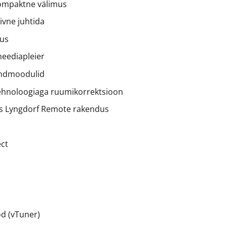
ompaktne välimus
iivne juhtida
tus
meediapleier
sendmoodulid
ehnoloogiaga ruumikorrektsioon
ks Lyngdorf Remote rakendus
ct
od (vTuner)