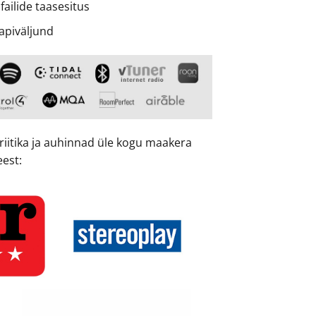
failide taasesitus
apiväljund
riitika ja auhinnad üle kogu maakera
eest: