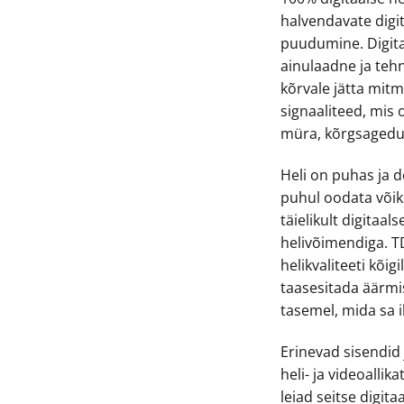
halvendavate digi
puudumine. Digitaa
ainulaadne ja teh
kõrvale jätta mi
signaaliteed, mis
müra, kõrgsagedusl
Heli on puhas ja d
puhul oodata võik
täielikult digitaa
helivõimendiga. 
helikvaliteeti kõi
taasesitada äärmis
tasemel, mida sa i
Erinevad sisendid 
heli- ja videoalli
leiad seitse digit