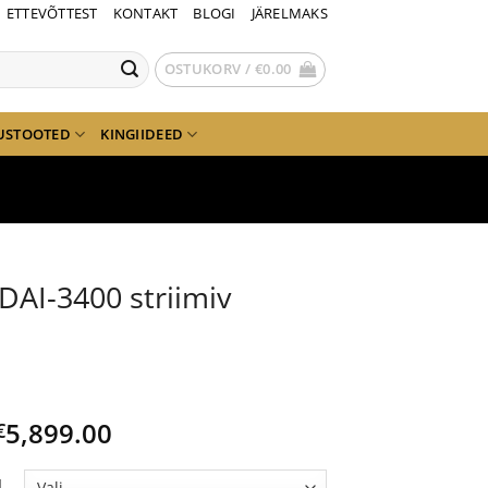
ETTEVÕTTEST
KONTAKT
BLOGI
JÄRELMAKS
OSTUKORV /
€
0.00
USTOOTED
KINGIIDEED
DAI-3400 striimiv
Price
5,899.00
€
range:
€4,999.00
l