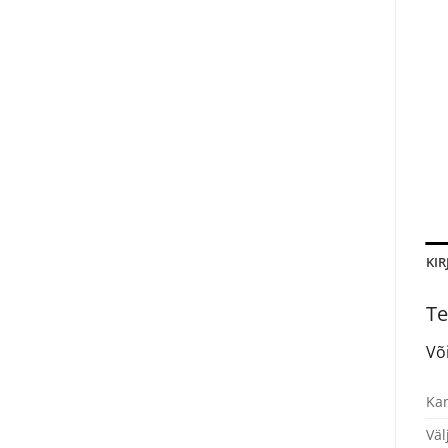
KIR
Te
Võ
Kan
Väl