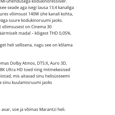
DMI-ühendusega kodukinoressiiver.
ee seade aga isegi lausa 13.4 kanaliga
uures võimsust 140W ühe kanali kohta,
 väga suure kodukinoruumi jaoks.
t võimsusest on Cinema 30
ärmiselt madal – kõigest THD 0,05%.
get heli sellisena, nagu see on kõlama
emas Dolby Atmos, DTS:X, Auro 3D,
 8K Ultra HD toed ning mitmekesised
iistad, mis aitavad sinu helisüsteemi
a sinu kuulamisruumi jaoks
.
– avar, soe ja võimas Marantzi heli.