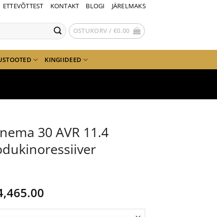
ETTEVÕTTEST
KONTAKT
BLOGI
JÄRELMAKS
OSTUKORV /
€
0.00
USTOOTED
KINGIIDEED
inema 30 AVR 11.4
odukinoressiiver
lgne
Current
4,465.00
ind
price
i:
is: