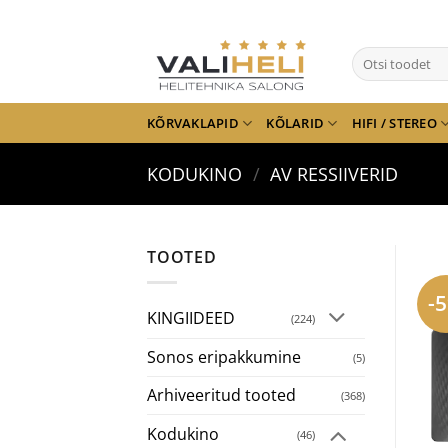
Skip
to
Otsi:
content
KÕRVAKLAPID
KÕLARID
HIFI / STEREO
KODUKINO
/
AV RESSIIVERID
TOOTED
-
KINGIIDEED
(224)
Sonos eripakkumine
(5)
Arhiveeritud tooted
(368)
Kodukino
(46)