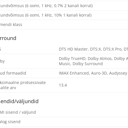
jundvõimsus (6 oomi, 1 kHz, 0.7% 2 kanali korral)
jundvõimsus (6 oomi, 1 kHz, 10% 1 kanali korral)
mendi klass
rround
S
DTS HD Master, DTS:X, DTS:X Pro, DT
Dolby TrueHD, Dolby Atmos, Dolby A
lby
Music, Dolby Surround
ud formaadid
IMAX Enhanced, Auro-3D, Audyssey 
simaalne protsessivate
13.4
alite arv
sendid/väljundid
I sisend / väljund
log sisend