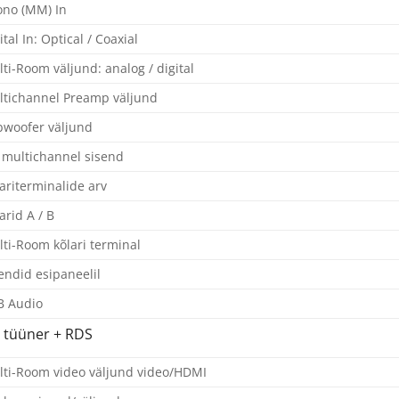
no (MM) In
ital In: Optical / Coaxial
ti-Room väljund: analog / digital
tichannel Preamp väljund
woofer väljund
 multichannel sisend
ariterminalide arv
arid A / B
ti-Room kõlari terminal
endid esipaneelil
B Audio
 tüüner + RDS
ti-Room video väljund video/HDMI