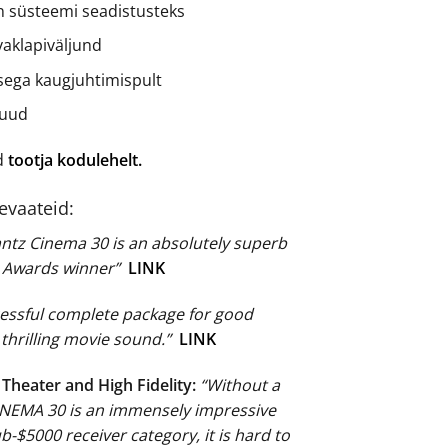
n süsteemi seadistusteks
vaklapiväljund
sega kaugjuhtimispult
muud
ad
tootja kodulehelt.
levaateid:
ntz Cinema 30 is an absolutely superb
4 Awards winner”
LINK
cessful complete package for good
thrilling movie sound.”
LINK
heater and High Fidelity:
“Without a
INEMA 30 is an immensely impressive
ub-$5000 receiver category, it is hard to