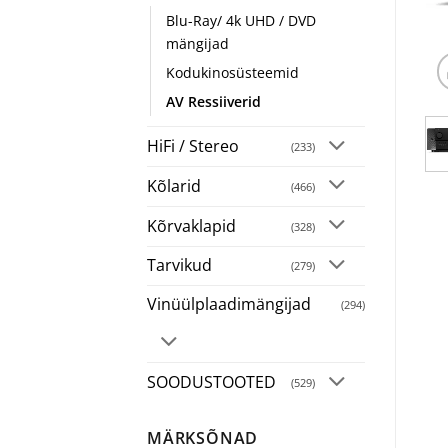
Blu-Ray/ 4k UHD / DVD
mängijad
Kodukinosüsteemid
AV Ressiiverid
HiFi / Stereo
(233)
Kõlarid
(466)
Kõrvaklapid
(328)
Tarvikud
(279)
Vinüülplaadimängijad
(294)
SOODUSTOOTED
(529)
MÄRKSÕNAD