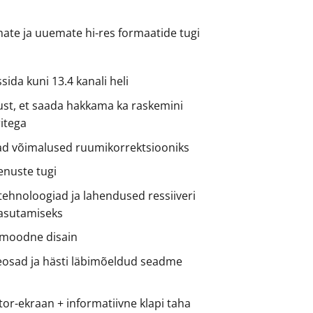
a
mate ja uuemate hi-res formaatide tugi
ida kuni 13.4 kanali heli
ust, et saada hakkama ka raskemini
ritega
d võimalused ruumikorrektsiooniks
nuste tugi
tehnoloogiad ja lahendused ressiiveri
asutamiseks
 moodne disain
osad ja hästi läbimõeldud seadme
or-ekraan + informatiivne klapi taha