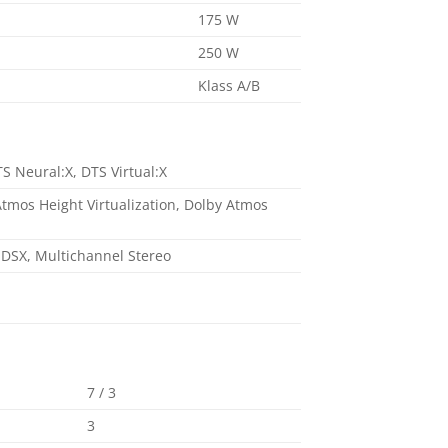
175 W
250 W
Klass A/B
S Neural:X, DTS Virtual:X
tmos Height Virtualization, Dolby Atmos
DSX, Multichannel Stereo
7 / 3
3