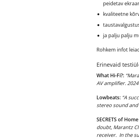
peidetav ekraa
kvaliteetne kõr
taustavalgustu
ja palju palju 
Rohkem infot lei
Erinevaid testiü
What Hi-Fi?:
“Mara
AV amplifier. 202
Lowbeats:
“A suc
stereo sound and 
SECRETS of Home T
doubt, Marantz C
receiver. In the s