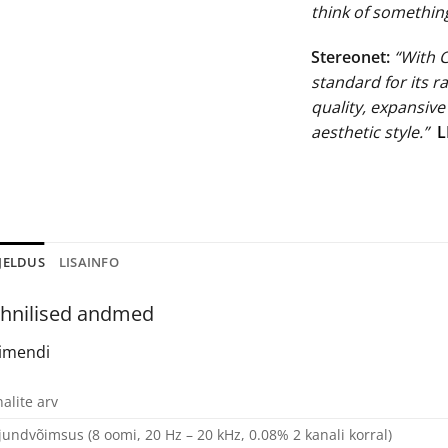
think of something
Stereonet:
“With 
standard for its r
quality, expansiv
aesthetic style.”
L
JELDUS
LISAINFO
hnilised andmed
imendi
alite arv
jundvõimsus (8 oomi, 20 Hz – 20 kHz, 0.08% 2 kanali korral)