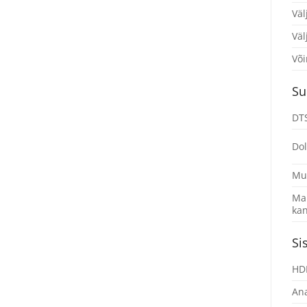
Väl
Väl
Või
Su
DT
Do
Mu
Mak
kan
Si
HDM
Ana