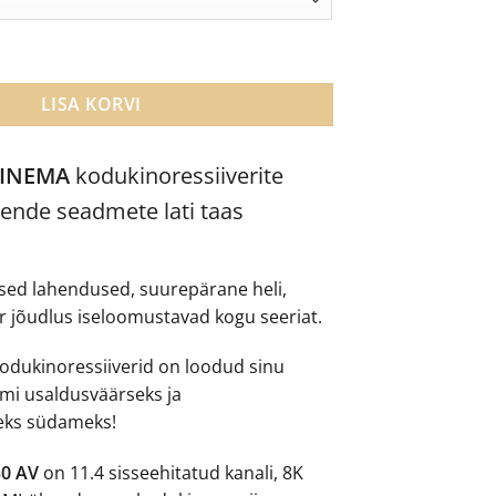
4,699.00.
€4,465.00.
VR 11.4 kanaliga kodukinoressiiver kogus
LISA KORVI
INEMA
kodukinoressiiverite
nende seadmete lati taas
sed lahendused, suurepärane heli,
ur jõudlus iseloomustavad kogu seeriat.
odukinoressiiverid on loodud sinu
mi usaldusväärseks ja
seks südameks!
30 AV
on 11.4 sisseehitatud kanali, 8K