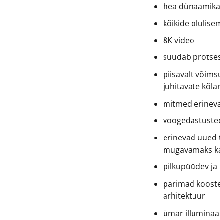
hea dünaamik
kõikide olulise
8K video
suudab protsess
piisavalt võims
juhitavate kõla
mitmed erineva
voogedastustee
erinevad uued 
mugavamaks k
pilkupüüdev ja
parimad kooste
arhitektuur
ümar illuminaat