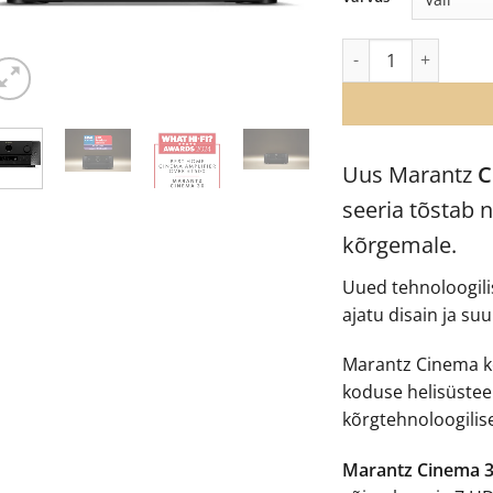
€
Marantz Cinema 30 A
Uus Marantz
C
seeria tõstab 
kõrgemale.
Uued tehnoloogili
ajatu disain ja su
Marantz Cinema k
koduse helisüstee
kõrgtehnoloogili
Marantz Cinema 