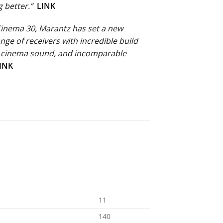
 better.”
LINK
Cinema 30, Marantz has set a new
ange of receivers with incredible build
e cinema sound, and incomparable
INK
11
140