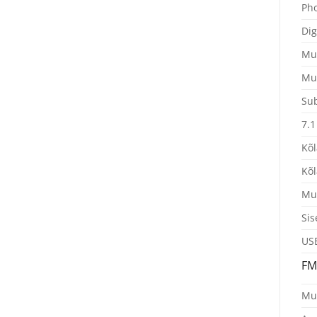
Pho
Dig
Mul
Mul
Sub
7.1
Kõl
Kõl
Mul
Sis
US
FM
Mul