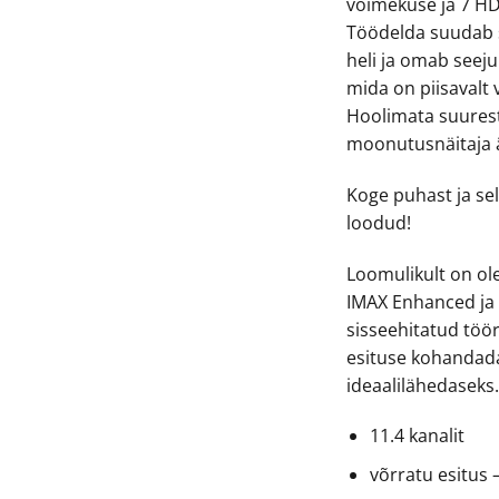
võimekuse ja 7 H
Töödelda suudab s
heli ja omab seej
mida on piisavalt
Hoolimata suures
moonutusnäitaja ä
Koge puhast ja sel
loodud!
Loomulikult on ol
IMAX Enhanced ja
sisseehitatud töör
esituse kohandad
ideaalilähedaseks
11.4 kanalit
võrratu esitus 