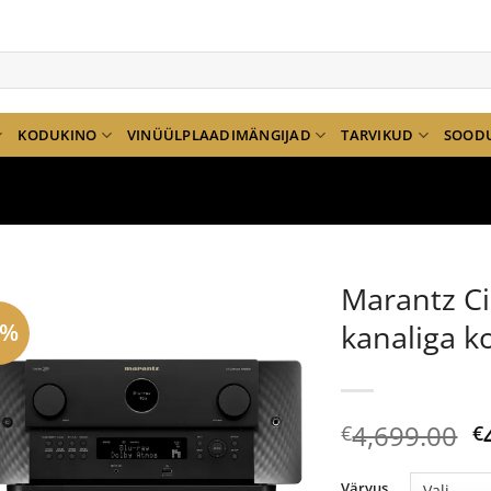
KODUKINO
VINÜÜLPLAADIMÄNGIJAD
TARVIKUD
SOOD
Marantz C
5%
kanaliga k
A
4,699.00
€
€
h
ol
Värvus