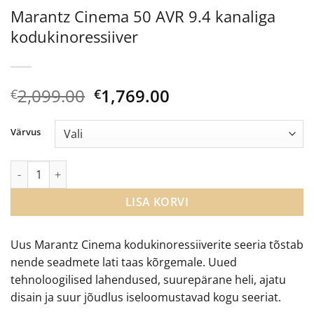
Marantz Cinema 50 AVR 9.4 kanaliga
kodukinoressiiver
Algne
Current
2,099.00
1,769.00
€
€
hind
price
oli:
is:
Värvus
€2,099.00.
€1,769.00.
Marantz Cinema 50 AVR 9.4 kanaliga kodukinoressiiver kogus
LISA KORVI
Uus Marantz Cinema kodukinoressiiverite seeria tõstab
nende seadmete lati taas kõrgemale. Uued
tehnoloogilised lahendused, suurepärane heli, ajatu
disain ja suur jõudlus iseloomustavad kogu seeriat.