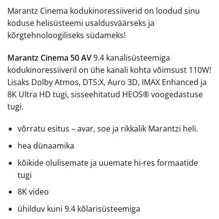
Marantz Cinema kodukinoressiiverid on loodud sinu
koduse helisüsteemi usaldusväärseks ja
kõrgtehnoloogiliseks südameks!
Marantz Cinema 50 AV
9.4 kanalisüsteemiga
kodukinoressiiveril on ühe kanali kohta võimsust 110W!
Lisaks Dolby Atmos, DTS:X, Auro 3D, IMAX Enhanced ja
8K Ultra HD tugi, sisseehitatud HEOS® voogedastuse
tugi.
võrratu esitus – avar, soe ja rikkalik Marantzi heli.
hea dünaamika
kõikide olulisemate ja uuemate hi-res formaatide
tugi
8K video
ühilduv kuni 9.4 kõlarisüsteemiga