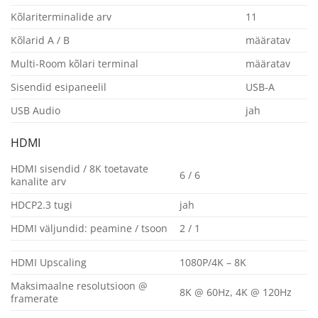
Kõlariterminalide arv
11
Kõlarid A / B
määratav
Multi-Room kõlari terminal
määratav
Sisendid esipaneelil
USB-A
USB Audio
jah
HDMI
HDMI sisendid / 8K toetavate
6 / 6
kanalite arv
HDCP2.3 tugi
jah
HDMI väljundid: peamine / tsoon
2 / 1
HDMI Upscaling
1080P/4K – 8K
Maksimaalne resolutsioon @
8K @ 60Hz, 4K @ 120Hz
framerate