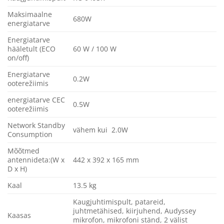
Maksimaalne
680W
energiatarve
Energiatarve
hääletult (ECO
60 W / 100 W
on/off)
Energiatarve
0.2W
ooterežiimis
energiatarve CEC
0.5W
ooterežiimis
Network Standby
vähem kui 2.0W
Consumption
Mõõtmed
antennideta:(W x
442 x 392 x 165 mm
D x H)
Kaal
13.5 kg
Kaugjuhtimispult, patareid,
juhtmetähised, kiirjuhend, Audyssey
Kaasas
mikrofon, mikrofoni ständ, 2 välist