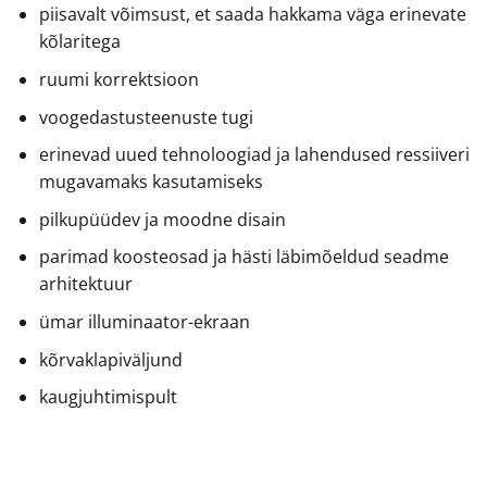
piisavalt võimsust, et saada hakkama väga erinevate
kõlaritega
ruumi korrektsioon
voogedastusteenuste tugi
erinevad uued tehnoloogiad ja lahendused ressiiveri
mugavamaks kasutamiseks
pilkupüüdev ja moodne disain
parimad koosteosad ja hästi läbimõeldud seadme
arhitektuur
ümar illuminaator-ekraan
kõrvaklapiväljund
kaugjuhtimispult