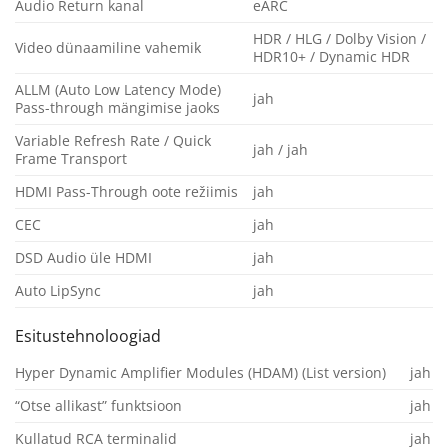
Audio Return kanal
eARC
HDR / HLG / Dolby Vision /
Video dünaamiline vahemik
HDR10+ / Dynamic HDR
ALLM (Auto Low Latency Mode)
jah
Pass-through mängimise jaoks
Variable Refresh Rate / Quick
jah / jah
Frame Transport
HDMI Pass-Through oote režiimis
jah
CEC
jah
DSD Audio üle HDMI
jah
Auto LipSync
jah
Esitustehnoloogiad
Hyper Dynamic Amplifier Modules (HDAM) (List version)
jah
“Otse allikast” funktsioon
jah
Kullatud RCA terminalid
jah