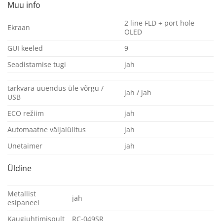
Muu info
2 line FLD + port hole
Ekraan
OLED
GUI keeled
9
Seadistamise tugi
jah
tarkvara uuendus üle võrgu /
jah / jah
USB
ECO režiim
jah
Automaatne väljalülitus
jah
Unetaimer
jah
Üldine
Metallist
jah
esipaneel
Kaugjuhtimispult
RC-049SR