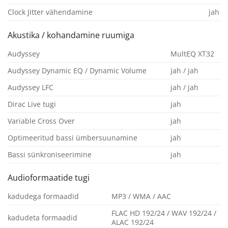
Clock Jitter vähendamine
jah
Akustika / kohandamine ruumiga
Audyssey
MultEQ XT32
Audyssey Dynamic EQ / Dynamic Volume
jah / jah
Audyssey LFC
jah / jah
Dirac Live tugi
jah
Variable Cross Over
jah
Optimeeritud bassi ümbersuunamine
jah
Bassi sünkroniseerimine
jah
Audioformaatide tugi
kadudega formaadid
MP3 / WMA / AAC
FLAC HD 192/24 / WAV 192/24 /
kadudeta formaadid
ALAC 192/24