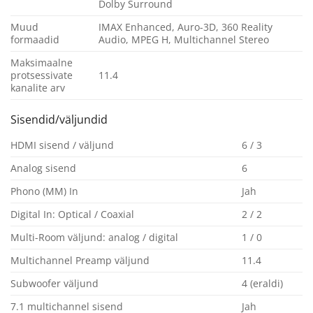
Dolby Surround
Muud
IMAX Enhanced, Auro-3D, 360 Reality
formaadid
Audio, MPEG H, Multichannel Stereo
Maksimaalne
protsessivate
11.4
kanalite arv
Sisendid/väljundid
HDMI sisend / väljund
6 / 3
Analog sisend
6
Phono (MM) In
Jah
Digital In: Optical / Coaxial
2 / 2
Multi-Room väljund: analog / digital
1 / 0
Multichannel Preamp väljund
11.4
Subwoofer väljund
4 (eraldi)
7.1 multichannel sisend
Jah