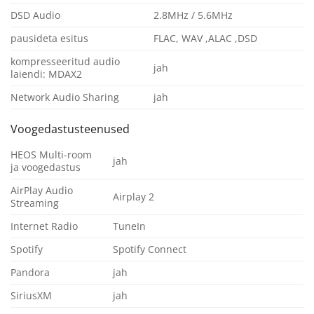
DSD Audio
2.8MHz / 5.6MHz
pausideta esitus
FLAC, WAV ,ALAC ,DSD
kompresseeritud audio
jah
laiendi: MDAX2
Network Audio Sharing
jah
Voogedastusteenused
HEOS Multi-room
jah
ja voogedastus
AirPlay Audio
Airplay 2
Streaming
Internet Radio
TuneIn
Spotify
Spotify Connect
Pandora
jah
SiriusXM
jah