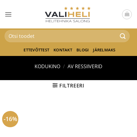
Skip
to
content
Otsi:
ETTEVÕTTEST
KONTAKT
BLOGI
JÄRELMAKS
KODUKINO
/
AV RESSIIVERID
FILTREERI
-16%