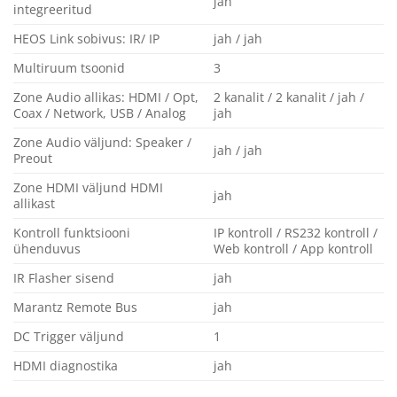
jah
integreeritud
HEOS Link sobivus: IR/ IP
jah / jah
Multiruum tsoonid
3
Zone Audio allikas: HDMI / Opt,
2 kanalit / 2 kanalit / jah /
Coax / Network, USB / Analog
jah
Zone Audio väljund: Speaker /
jah / jah
Preout
Zone HDMI väljund HDMI
jah
allikast
Kontroll funktsiooni
IP kontroll / RS232 kontroll /
ühenduvus
Web kontroll / App kontroll
IR Flasher sisend
jah
Marantz Remote Bus
jah
DC Trigger väljund
1
HDMI diagnostika
jah