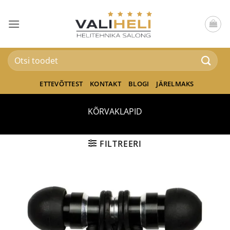
Skip
to
content
Otsi:
ETTEVÕTTEST
KONTAKT
BLOGI
JÄRELMAKS
KÕRVAKLAPID
FILTREERI