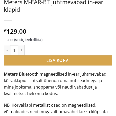
Meters M-EAR-BT juhtmevabad in-ear
klapid
129.00
€
1 laos (saab järeltellida)
Meters M-EAR-BT juhtmevabad in-ear klapid kogus
LISA KORVI
Meters Bluetooth
magneetilised in-ear juhtmevabad
kõrvaklapid. Lihtsalt ühenda oma nutiseadmega ja
mine jooksma, shoppama või naudi vabadust ja
kvaliteetset heli oma kodus.
NB! Kõrvaklapi metallist osad on magneetilised,
võimaldades neid mugavalt omavahel kokku klõpsata.