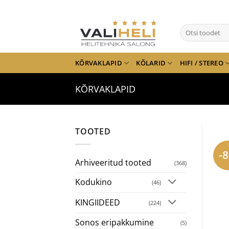
Skip
to
Otsi:
content
KÕRVAKLAPID
KÕLARID
HIFI / STEREO
KÕRVAKLAPID
TOOTED
-
Arhiveeritud tooted
(368)
Kodukino
(46)
KINGIIDEED
(224)
Sonos eripakkumine
(5)