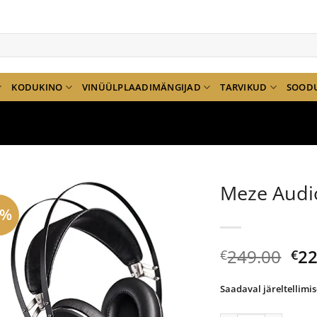
KODUKINO
VINÜÜLPLAADIMÄNGIJAD
TARVIKUD
SOOD
Meze Audi
8%
Al
249.00
22
€
€
hi
oli:
Saadaval järeltellimis
€24