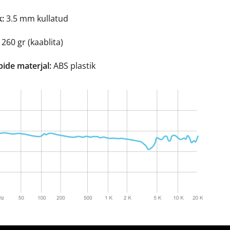
k:
3.5 mm kullatud
260 gr (kaablita)
pide materjal:
ABS plastik