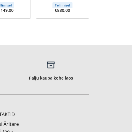
llimisel
Tellimisel
,149.00
€
880.00
Palju kaupa kohe laos
TAKTID
i Äritare
i tee 3