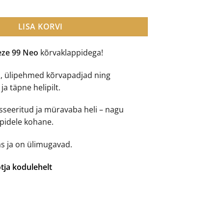
kõrvaklapid kogus
LISA KORVI
ze 99 Neo
kõrvaklappidega!
d, ülipehmed kõrvapadjad ning
ja täpne helipilt.
sseeritud ja müravaba heli – nagu
appidele kohane.
as ja on ülimugavad.
tja kodulehelt