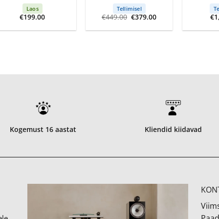
Laos
Tellimisel
Te
Algne
Current
€
199.00
€
449.00
€
379.00
€
1
hind
price
oli:
is:
€449.00.
€379.00.
Kogemust 16 aastat
Kliendid kiidavad
KON
Viims
Paad
ele