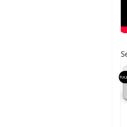
S
TUL