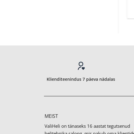
Klienditeenindus 7 päeva nädalas
MEIST
ValiHeli on tänaseks 16 aastat tegutsenud
helitehnika salong, mis pakub oma klientid