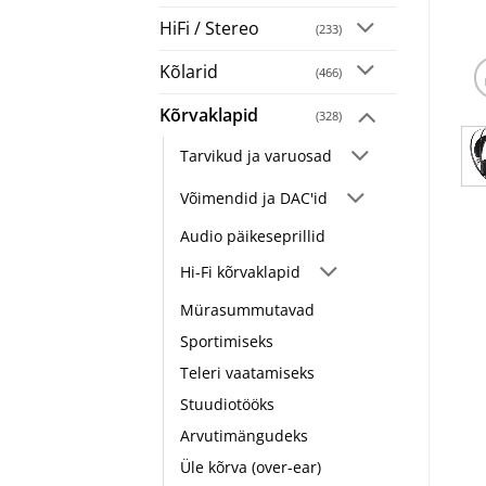
HiFi / Stereo
(233)
Kõlarid
(466)
Kõrvaklapid
(328)
Tarvikud ja varuosad
Võimendid ja DAC'id
Audio päikeseprillid
Hi-Fi kõrvaklapid
Mürasummutavad
Sportimiseks
Teleri vaatamiseks
Stuudiotööks
Arvutimängudeks
Üle kõrva (over-ear)