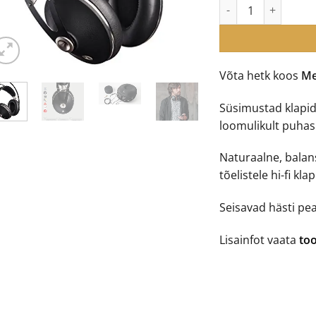
Meze Audio 99 Neo 
Võta hetk koos
Me
Süsimustad klapi
loomulikult puhas 
Naturaalne, balan
tõelistele hi-fi kl
Seisavad hästi pe
Lisainfot vaata
too