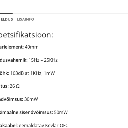
JELDUS
LISAINFO
petsifikatsioon:
arielement:
40mm
dusvahemik:
15Hz – 25KHz
rõhk
: 103dB at 1KHz, 1mW
tus:
26 Ω
ndvõimsus:
30mW
imaalne sisendvõimsus:
50mW
okaabel:
eemaldatav Kevlar OFC