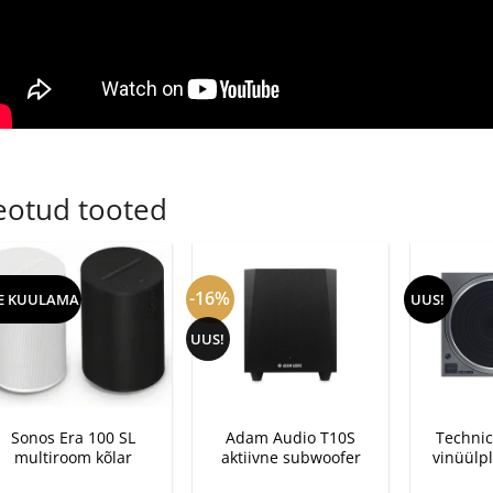
eotud tooted
-16%
E KUULAMA
UUS!
UUS!
+
+
+
Sonos Era 100 SL
Adam Audio T10S
Technic
multiroom kõlar
aktiivne subwoofer
vinüülp