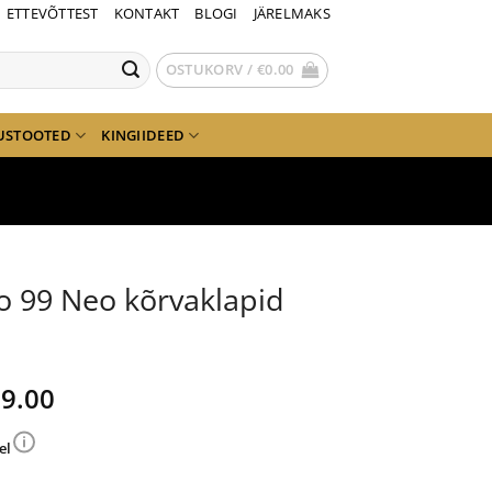
ETTEVÕTTEST
KONTAKT
BLOGI
JÄRELMAKS
OSTUKORV /
€
0.00
USTOOTED
KINGIIDEED
o 99 Neo kõrvaklapid
gne
Current
9.00
nd
price
is:
el
9.00.
€229.00.