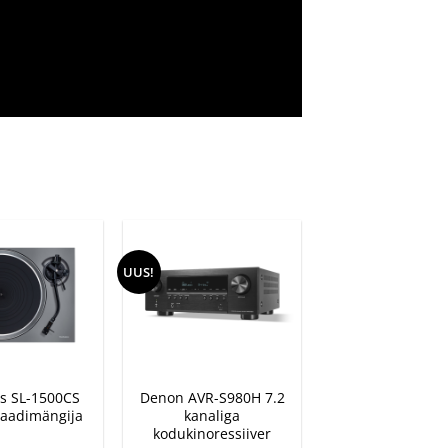
UUS!
+
s SL-1500CS
Denon AVR-S980H 7.2
laadimängija
kanaliga
kodukinoressiiver