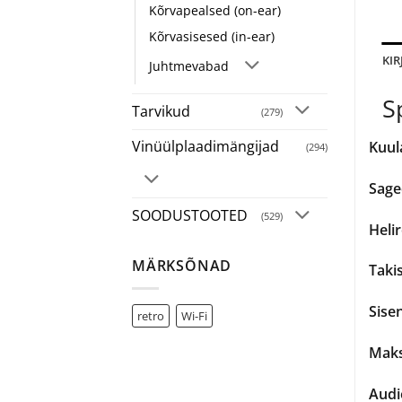
Kõrvapealsed (on-ear)
Kõrvasisesed (in-ear)
KIR
Juhtmevabad
S
Tarvikud
(279)
Vinüülplaadimängijad
Kuul
(294)
Sage
SOODUSTOOTED
(529)
Heli
MÄRKSÕNAD
Takis
Sise
retro
Wi-Fi
Maks
Audi