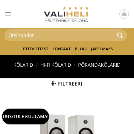
Skip
to
content
Otsi:
ETTEVÕTTEST
KONTAKT
BLOGI
JÄRELMAKS
KÕLARID
/
HI-FI KÕLARID
/
PÕRANDAKÕLARID
FILTREERI
UUS/TULE KUULAMA!