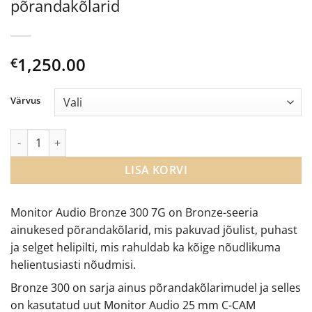
põrandakõlarid
1,250.00
€
Värvus
Monitor Audio Bronze 300 7G põrandakõlarid kogus
LISA KORVI
Monitor Audio Bronze 300 7G on Bronze-seeria
ainukesed põrandakõlarid, mis pakuvad jõulist, puhast
ja selget helipilti, mis rahuldab ka kõige nõudlikuma
helientusiasti nõudmisi.
Bronze 300 on sarja ainus põrandakõlarimudel ja selles
on kasutatud uut Monitor Audio 25 mm C-CAM