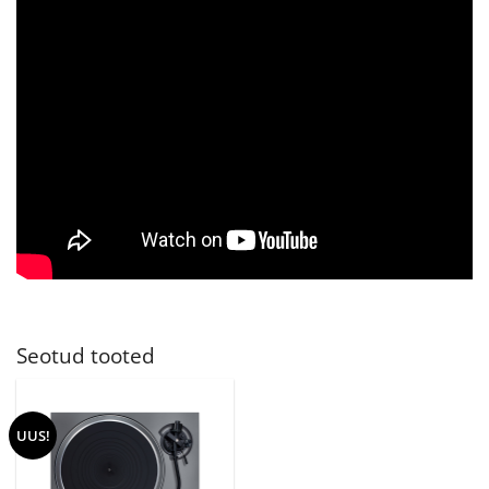
Seotud tooted
UUS!