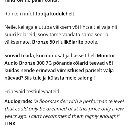
Rohkem infot
tootja kodulehelt.
Neile, kel aga elutuba väiksem või lihtsalt ei vaja nii
suuri kõlareid, soovitame vaadata sama seeria
väiksemate,
Bronze 50 riiulikõlarite
poole.
Soovid teada, kui mõnusat ja bassist heli Monitor
Audio Bronze 300 7G põrandakõlarid teevad või
kuidas nende erinevad viimistlused päriselt välja
näevad? Siis tule ja külasta meie salongi!
Erinevaid testiülevaateid:
Audiograde:
“a floorstander with a performance level
that could only be dreamed of at this price only a few
years ago. I can’t recommend them highly enough!”
LINK