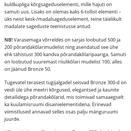
kuldkupliga kõrgsageduselementi, mille hajuti on
samuti uus. Lisaks on olemas kaks 6-tollist elementi –
üks neist kesk-/madalsageduselement, teine täielikult
madalate sageduste teenistusse antud.
NB!
Varasemaga võrreldes on sarjas loobutud 500 ja
200 põrandakõlarimudelist ning asendatud see ühe
ehk tähistust 300 kandva põrandakõlaripaariga. Samuti
on loobutud suuremast riiulikõlari mudelist 100, alles
on jäänud Bronze 50.
Tugevatel terasest tugijalgadel seisvad Bronze 300-d on
veidi üle ühe meetri kõrgused, elegantsed ja kaunite
detailidega põrandakõlarid, mis toimivad samaaegselt
ka kuulamisruumi disainielementidena. Erinevad
viimistlused annavad selles osas palju mänguruumi
juurde.