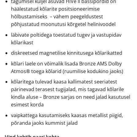
tagumisel küljel asuvad HiVe II bassipordid on
häälestatud kõlarite positsioneerimise
hõlbustamiseks – vähem peegeldustest
põhjustatud moonutusi kõrgetel helinivoodel
läbivate poltidega toestatud tugev ja vastupidav
kõlarikast
diskreetsed magnetilise kinnitusega kõlarikatted
kõlari laele on võimalik lisada Bronze AMS Dolby
Atmos® toega kõlarid (ruumilise kodukino jaoks)
kõlaritega tulevad kaasa kallimatest seeriatest
pärinevad terasest tugijalad, mis tagavad kõlarile
kindla aluse – Bronze sarjas on need jalad kasutusel
esimest korda
vaipkattega kasutamiseks kaasas metallist piigid,
põranda jaoks kummist jalad
Hind kehtib paari kohta.