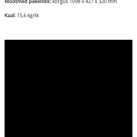
Mõõtmed pakendis:
kõrgus 1098 x 427 x 320 mm
Kaal:
15,6 kg/tk