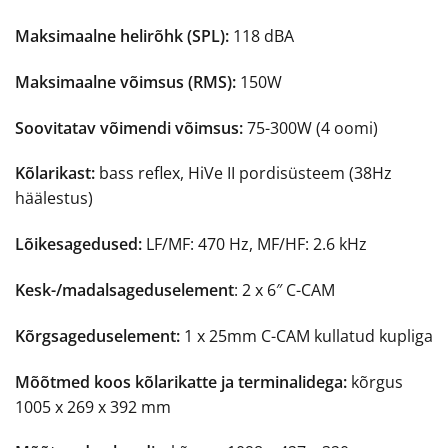
Maksimaalne helirõhk (SPL):
118 dBA
Maksimaalne võimsus (RMS):
150W
Soovitatav võimendi võimsus:
75-300W (4 oomi)
Kõlarikast:
bass reflex, HiVe II pordisüsteem (38Hz
häälestus)
Lõikesagedused:
LF/MF: 470 Hz, MF/HF: 2.6 kHz
Kesk-/madalsageduselement
: 2 x 6″ C-CAM
Kõrgsageduselement:
1 x 25mm C-CAM kullatud kupliga
Mõõtmed koos kõlarikatte ja terminalidega:
kõrgus
1005 x 269 x 392 mm