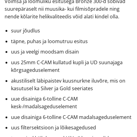
Võimsa ja loomuliku esitusega Bronze 300-d sobivad
suurepäraselt nii muusika- kui filmisõpradele ning
nende kõlarite helikvaliteedis võid alati kindel olla.
suur jõudlus
täpne, puhas ja loomutruu esitus
uus ja veelgi moodsam disain
uus 25mm C-CAM kullatud kupli ja UD suunajaga
kõrgsageduselement
akustiliselt läbipaistev kuusnurkne iluvõre, mis on
kasutusel ka Silver ja Gold seeriates
uue disainiga 6-tolline C-CAM
kesk-/madalsageduselement
uue disainiga 6-tolline C-CAM madalsageduselement
uus filtersektsioon ja lõikesagedused