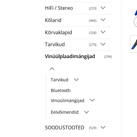
HiFi / Stereo
(233)
Kõlarid
(466)
Kõrvaklapid
(328)
Tarvikud
(279)
Vinüülplaadimängijad
(294)
Tarvikud
Bluetooth
Vinüülimängijad
Eelvõimendid
SOODUSTOOTED
(529)