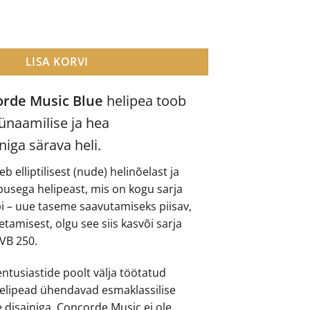
usic Blue helipea kogus
LISA KORVI
orde Music Blue
helipea toob
dünaamilise ja hea
niga särava heli.
b elliptilisest (nude) helinõelast ja
pusega helipeast, mis on kogu sarja
pi – uue taseme saavutamiseks piisav,
etamisest, olgu see siis kasvõi sarja
LVB 250.
ntusiastide poolt välja töötatud
elipead ühendavad esmaklassilise
e disainiga. Concorde Music ei ole