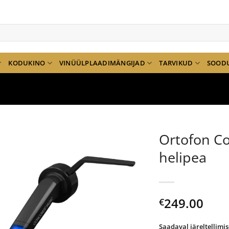
KODUKINO
VINÜÜLPLAADIMÄNGIJAD
TARVIKUD
SOOD
Ortofon C
helipea
249.00
€
Saadaval järeltellimis