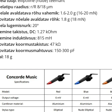
ela tüüp:
elliptiline (nude) teemant
elatipu raadius:
r/R 8/18 µm
elale avaldatava rõhu vahemik:
1.6-2.0 g (16-20 mN)
ovitatav nõelale avaldatav rõhk:
1.8 g (18 mN)
ela lugemisnurk:
20°
semine takistus, DC:
1.27 kOhm
semine induktiivsus:
815 mH
ovitatav koormustakistus:
47
kΩ
ovitatav koormusmahtuvus:
150-300 pF
l:
18 g