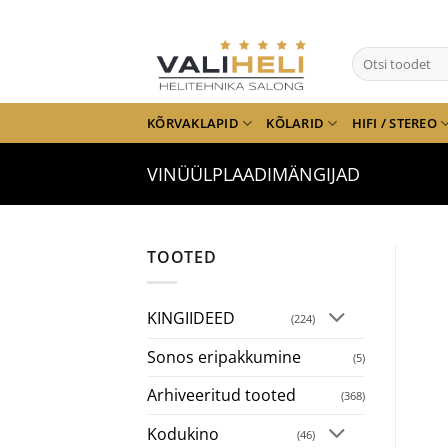
Skip
to
Otsi:
content
KÕRVAKLAPID
KÕLARID
HIFI / STEREO
VINÜÜLPLAADIMÄNGIJAD
TOOTED
KINGIIDEED
(224)
Sonos eripakkumine
(5)
Arhiveeritud tooted
(368)
Kodukino
(46)