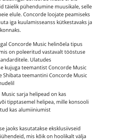
aid täielik pühendumine muusikale, selle
eie elule. Concorde loojate peamiseks
ta iga kuulamisseanss kütkestavaks ja
konnaks.
igal Concorde Music helinõela tipus
mis on poleeritud vastavalt tööstuse
tandarditele. Ulatudes
ilise kujuga teemantist Concorde Music
de Shibata teemantini Concorde Music
udelil
 Music sarja helipead on kas
või tipptasemel helipea, mille konsooli
htud kas alumiiniumist
e jaoks kasutatakse eksklusiivseid
hendeid, mis kõik on hoolikalt välja