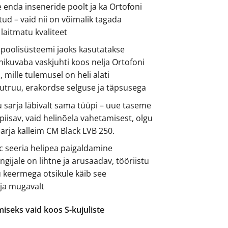
 enda inseneride poolt ja ka Ortofoni
ud – vaid nii on võimalik tagada
e laitmatu kvaliteet
 poolisüsteemi jaoks kasutatakse
ikuvaba vaskjuhti koos nelja Ortofoni
 mille tulemusel on heli alati
lutruu, erakordse selguse ja täpsusega
 sarja läbivalt sama tüüpi – uue taseme
iisav, vaid helinõela vahetamisest, olgu
 sarja kalleim CM Black LVB 250.
 seeria helipea paigaldamine
gijale on lihtne ja arusaadav, tööriistu
u keermega otsikule käib see
ja mugavalt
iseks vaid koos S-kujuliste