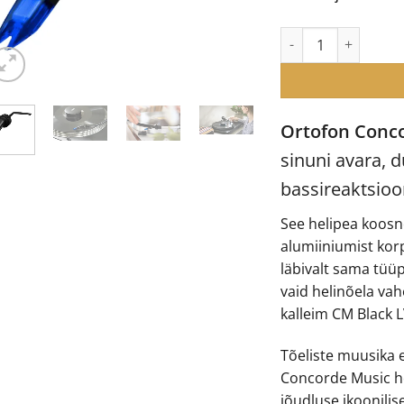
Ortofon Concorde M
Ortofon Conc
sinuni avara, 
bassireaktsioo
See helipea koosne
alumiiniumist kor
läbivalt sama tüü
vaid helinõela vah
kalleim CM Black 
Tõeliste muusika e
Concorde Music h
jõudluse ikoonilis