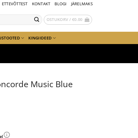
ETTEVÕTTEST
KONTAKT
BLOGI
JÄRELMAKS
OSTUKORV /
€
0.00
USTOOTED
KINGIIDEED
oncorde Music Blue
el