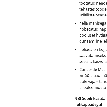
töötatud nende
tehastes toodet
kriitiliste osad
nelja mähisega
hõbetatud hapn
poolusetihvtiga,
dünaamiline, e
helipea on kogu
saavutamiseks p
see siis kasvõi
Concorde Music
vinüülplaadimän
pole vaja – tän
probleemideta 
NB! Sobib kasutam
helikäppadega!