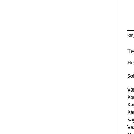
KIR
Te
He
Sob
Vä
Ka
Ka
Ka
Sa
Va