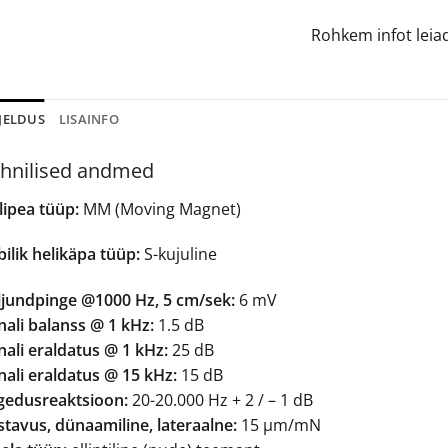
Rohkem infot lei
JELDUS
LISAINFO
hnilised andmed
lipea tüüp:
MM (Moving Magnet)
ilik helikäpa tüüp:
S-kujuline
ljundpinge @1000 Hz, 5 cm/sek:
6 mV
nali balanss @ 1 kHz:
1.5 dB
nali eraldatus @ 1 kHz:
25 dB
nali eraldatus @ 15 kHz:
15 dB
gedusreaktsioon:
20-20.000 Hz + 2 / – 1 dB
stavus, dünaamiline, lateraalne:
15 µm/mN