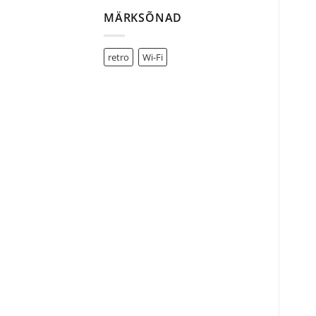
MÄRKSÕNAD
retro
Wi-Fi