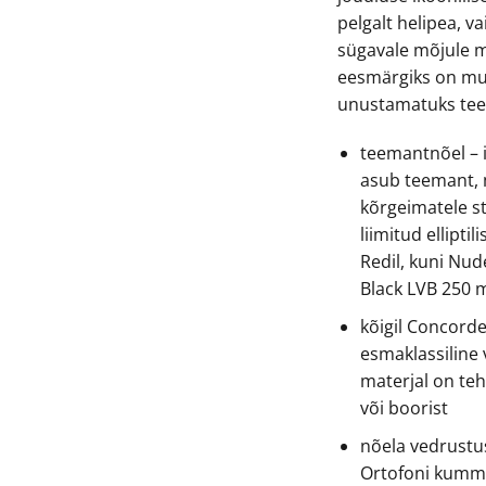
pelgalt helipea, v
sügavale mõjule m
eesmärgiks on muu
unustamatuks tee
teemantnõel – 
asub teemant, 
kõrgeimatele s
liimitud ellipt
Redil, kuni Nu
Black LVB 250 m
kõigil Concorde
esmaklassiline 
materjal on te
või boorist
nõela vedrustus
Ortofoni kummiü