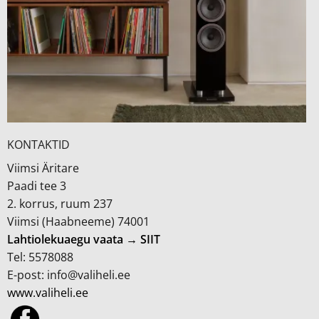
KONTAKTID
Viimsi Äritare
Paadi tee 3
2. korrus, ruum 237
Viimsi (Haabneeme) 74001
Lahtiolekuaegu vaata → SIIT
Tel: 5578088
E-post: info@valiheli.ee
www.valiheli.ee