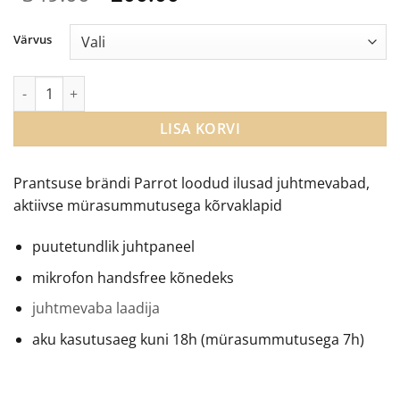
hind
price
oli:
is:
Värvus
€349.00.
€200.00.
Parrot Zik 3 2.0 mürasummutusega kõrvaklapid kogus
LISA KORVI
Prantsuse brändi Parrot loodud ilusad juhtmevabad,
aktiivse mürasummutusega kõrvaklapid
puutetundlik juhtpaneel
mikrofon handsfree kõnedeks
juhtmevaba laadija
aku kasutusaeg kuni 18h (mürasummutusega 7h)