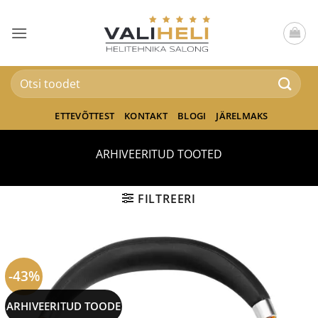
Skip
to
content
Otsi:
ETTEVÕTTEST
KONTAKT
BLOGI
JÄRELMAKS
ARHIVEERITUD TOOTED
FILTREERI
-43%
ARHIVEERITUD TOODE