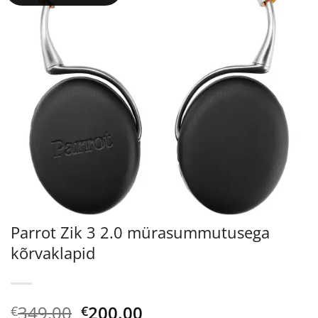
Parrot Zik 3 2.0 mürasummutusega
kõrvaklapid
Algne
Current
349.00
200.00
€
€