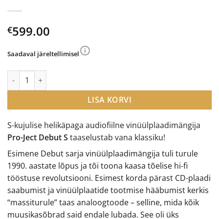
599.00
€
Saadaval järeltellimisel
Pro-Ject Debut S vinüülplaadimängija kogus
LISA KORVI
S-kujulise helikäpaga audiofiilne vinüülplaadimängija
Pro-Ject Debut S
taaselustab vana klassiku!
Esimene Debut sarja vinüülplaadimängija tuli turule
1990. aastate lõpus ja tõi toona kaasa tõelise hi-fi
tööstuse revolutsiooni. Esimest korda pärast CD-plaadi
saabumist ja vinüülplaatide tootmise hääbumist kerkis
“massiturule” taas analoogtoode – selline, mida kõik
muusikasõbrad said endale lubada. See oli üks