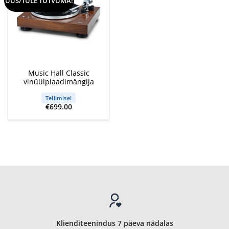
UUS/TULE TUTVUMA!
Music Hall Classic
vinüülplaadimängija
Tellimisel
€
699.00
Klienditeenindus 7 päeva nädalas