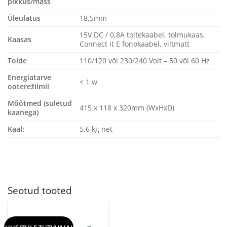
pikkus/mass
Üleulatus
18,5mm
15V DC / 0,8A toitekaabel, tolmukaas,
Kaasas
Connect it E fonokaabel, viltmatt
Toide
110/120 või 230/240 Volt – 50 või 60 Hz
Energiatarve
< 1 w
ooterežiimil
Mõõtmed (suletud
415 x 118 x 320mm (WxHxD)
kaanega)
Kaal:
5,6 kg net
Seotud tooted