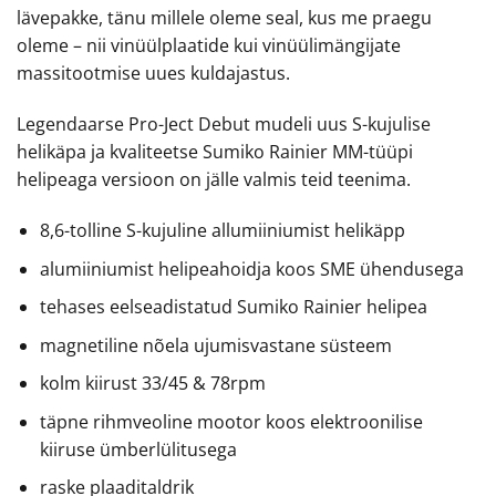
lävepakke, tänu millele oleme seal, kus me praegu
oleme – nii vinüülplaatide kui vinüülimängijate
massitootmise uues kuldajastus.
Legendaarse Pro-Ject Debut mudeli uus S-kujulise
helikäpa ja kvaliteetse Sumiko Rainier MM-tüüpi
helipeaga versioon on jälle valmis teid teenima.
8,6-tolline S-kujuline allumiiniumist helikäpp
alumiiniumist helipeahoidja koos SME ühendusega
tehases eelseadistatud Sumiko Rainier helipea
magnetiline nõela ujumisvastane süsteem
kolm kiirust 33/45 & 78rpm
täpne rihmveoline mootor koos elektroonilise
kiiruse ümberlülitusega
raske plaaditaldrik