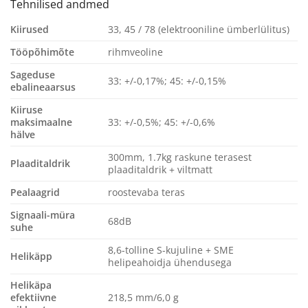
Tehnilised andmed
Kiirused
33, 45 / 78 (elektrooniline ümberlülitus)
Tööpõhimõte
rihmveoline
Sageduse
33: +/-0,17%; 45: +/-0,15%
ebalineaarsus
Kiiruse
maksimaalne
33: +/-0,5%; 45: +/-0,6%
hälve
300mm, 1.7kg raskune terasest
Plaaditaldrik
plaaditaldrik + viltmatt
Pealaagrid
roostevaba teras
Signaali-müra
68dB
suhe
8,6-tolline S-kujuline + SME
Helikäpp
helipeahoidja ühendusega
Helikäpa
efektiivne
218,5 mm/6,0 g