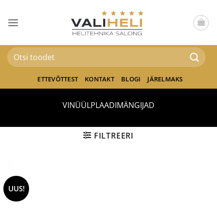
Skip
to
content
Otsi:
ETTEVÕTTEST
KONTAKT
BLOGI
JÄRELMAKS
VINÜÜLPLAADIMÄNGIJAD
FILTREERI
UUS!