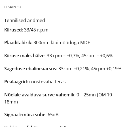
LISAINFO
Tehnilised andmed
Kiirused:
33/45 r.p.m.
Plaaditaldrik:
300mm läbimõõduga MDF
Kiiruse maks hälve:
33 rpm – ±0,7%, 45rpm – ±0,6%
Sageduse ebalineaarsus:
33rpm ±0,21%, 45rpm ±0,19%
Pealaagrid:
roostevaba teras
Nõelale avalduva surve vahemik
: 0 – 25mn (OM 10
18mn)
Signaali-müra suhe:
65dB