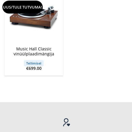
UUS/TULE TUTVUMA!
Music Hall Classic
vinüülplaadimängija
Tellimisel
€
699.00