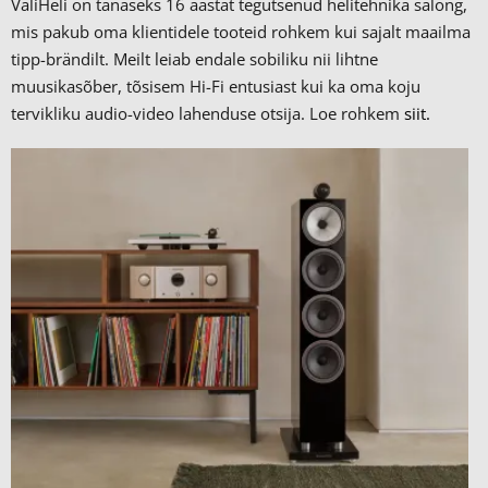
ValiHeli on tänaseks 16 aastat tegutsenud helitehnika salong,
mis pakub oma klientidele tooteid rohkem kui sajalt maailma
tipp-brändilt.
Meilt leiab endale sobiliku nii lihtne
muusikasõber, tõsisem Hi-Fi entusiast kui ka oma koju
tervikliku audio-video lahenduse otsija. Loe rohkem
siit.