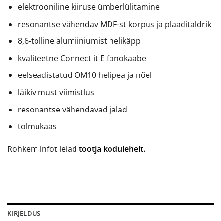
elektrooniline kiiruse ümberlülitamine
resonantse vähendav MDF-st korpus ja plaaditaldrik
8,6-tolline alumiiniumist helikäpp
kvaliteetne Connect it E fonokaabel
eelseadistatud OM10 helipea ja nõel
läikiv must viimistlus
resonantse vähendavad jalad
tolmukaas
Rohkem infot leiad
tootja kodulehelt.
KIRJELDUS