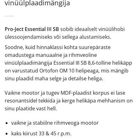
vinüülplaadimängija
Pro-Ject Essential III SB
sobib ideaalselt vinüülihobi
ülessoojendamiseks või sellega alustamiseks.
Soodne, kuid hinnaklassi kohta suurepäraste
omadustega manuaalne ja rihmveoline
vinüülplaadimängija Essential III SB 8,6-tolline helikäpp
on varustatud Ortofon OM 10 helipeaga, mis mängib
sinu plaadid maha selge ja detailse heliga.
Vaikne mootor ja tugev MDF-plaadist korpus ei lase
resonantsidel tekkida ja kerge helikäpa mehhanism on
sinu plaatide vast hell.
vaikne ja stabiilne rihmveoga mootor
kaks kiirust 33 & 45 r.p.m.