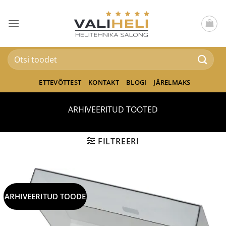
Skip
to
content
Otsi:
ETTEVÕTTEST
KONTAKT
BLOGI
JÄRELMAKS
ARHIVEERITUD TOOTED
FILTREERI
ARHIVEERITUD TOODE