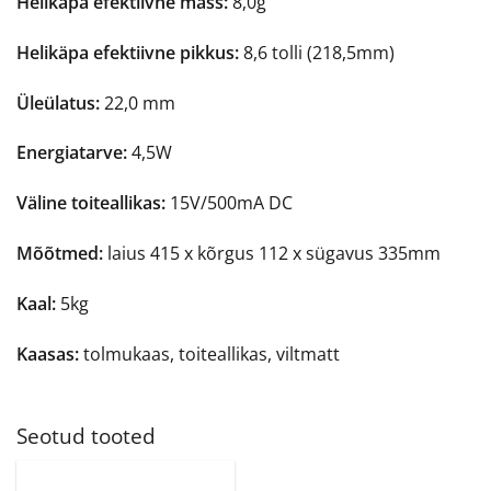
Helikäpa efektiivne mass:
8,0g
Helikäpa efektiivne pikkus:
8,6 tolli (218,5mm)
Üleülatus:
22,0 mm
Energiatarve:
4,5W
Väline toiteallikas:
15V/500mA DC
Mõõtmed:
laius 415 x kõrgus 112 x sügavus 335mm
Kaal:
5kg
Kaasas:
tolmukaas, toiteallikas, viltmatt
Seotud tooted