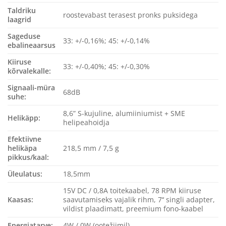
Taldriku
roostevabast terasest pronks puksidega
laagrid
Sageduse
33: +/-0,16%; 45: +/-0,14%
ebalineaarsus
Kiiruse
33: +/-0,40%; 45: +/-0,30%
kõrvalekalle:
Signaali-müra
68dB
suhe:
8,6” S-kujuline, alumiiniumist + SME
Helikäpp:
helipeahoidja
Efektiivne
helikäpa
218,5 mm / 7,5 g
pikkus/kaal:
Üleulatus:
18,5mm
15V DC / 0,8A toitekaabel, 78 RPM kiiruse
Kaasas:
saavutamiseks vajalik rihm, 7‘‘ singli adapter,
vildist plaadimatt, preemium fono-kaabel
Energiatarve:
4W / 0W (ootežiimil)