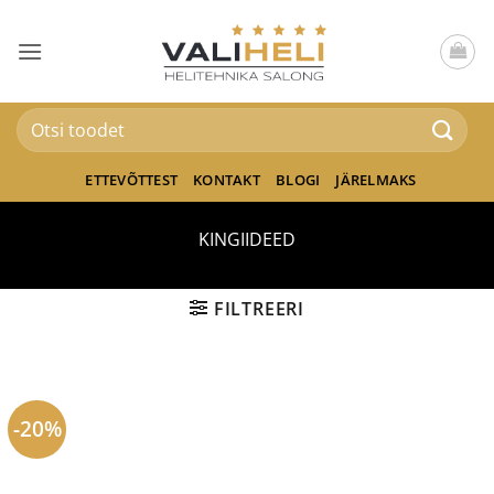
Skip
to
content
Otsi:
ETTEVÕTTEST
KONTAKT
BLOGI
JÄRELMAKS
KINGIIDEED
FILTREERI
-20%