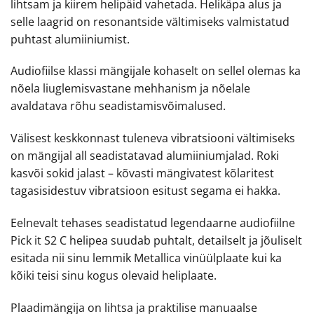
lihtsam ja kiirem helipäid vahetada. Helikäpa alus ja
selle laagrid on resonantside vältimiseks valmistatud
puhtast alumiiniumist.
Audiofiilse klassi mängijale kohaselt on sellel olemas ka
nõela liuglemisvastane mehhanism ja nõelale
avaldatava rõhu seadistamisvõimalused.
Välisest keskkonnast tuleneva vibratsiooni vältimiseks
on mängijal all seadistatavad alumiiniumjalad. Roki
kasvõi sokid jalast – kõvasti mängivatest kõlaritest
tagasisidestuv vibratsioon esitust segama ei hakka.
Eelnevalt tehases seadistatud legendaarne audiofiilne
Pick it S2 C helipea suudab puhtalt, detailselt ja jõuliselt
esitada nii sinu lemmik Metallica vinüülplaate kui ka
kõiki teisi sinu kogus olevaid heliplaate.
Plaadimängija on lihtsa ja praktilise manuaalse