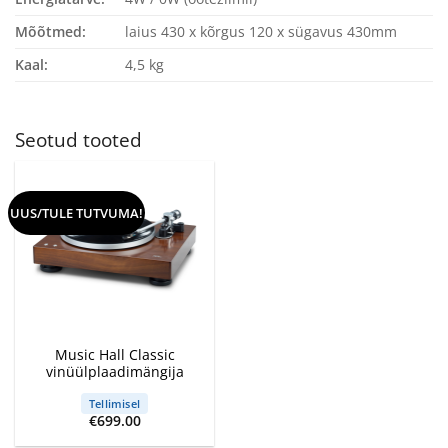
Mõõtmed:
laius 430 x kõrgus 120 x sügavus 430mm
Kaal:
4,5 kg
Seotud tooted
UUS/TULE TUTVUMA!
Music Hall Classic
vinüülplaadimängija
Tellimisel
€
699.00