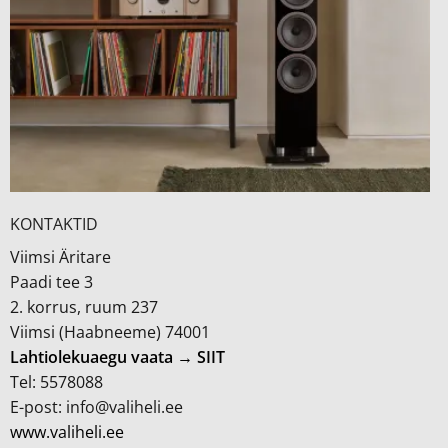
KONTAKTID
Viimsi Äritare
Paadi tee 3
2. korrus, ruum 237
Viimsi (Haabneeme) 74001
Lahtiolekuaegu vaata → SIIT
Tel: 5578088
E-post: info@valiheli.ee
www.valiheli.ee