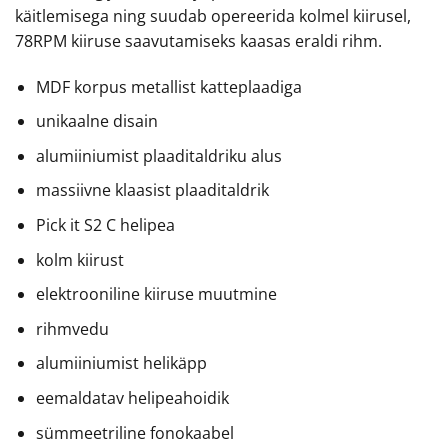
käitlemisega ning suudab opereerida kolmel kiirusel,
78RPM kiiruse saavutamiseks kaasas eraldi rihm.
MDF korpus metallist katteplaadiga
unikaalne disain
alumiiniumist plaaditaldriku alus
massiivne klaasist plaaditaldrik
Pick it S2 C helipea
kolm kiirust
elektrooniline kiiruse muutmine
rihmvedu
alumiiniumist helikäpp
eemaldatav helipeahoidik
sümmeetriline fonokaabel