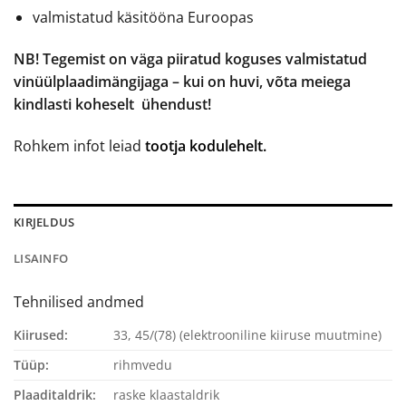
valmistatud käsitööna Euroopas
NB! Tegemist on väga piiratud koguses valmistatud
vinüülplaadimängijaga – kui on huvi, võta meiega
kindlasti koheselt ühendust!
Rohkem infot leiad
tootja kodulehelt.
KIRJELDUS
LISAINFO
Tehnilised andmed
Kiirused:
33, 45/(78) (elektrooniline kiiruse muutmine)
Tüüp:
rihmvedu
Plaaditaldrik:
raske klaastaldrik