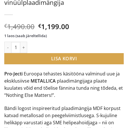
vinüülplaadimängija
Algne
Current
1,490.00
1,199.00
€
€
hind
price
1 laos (saab järeltellida)
oli:
is:
Pro-Ject Metallica eksklusiivne vinüülplaadimängija kogus
€1,490.00.
€1,199.00.
LISA KORVI
Pro-Jecti
Euroopa tehastes käsitööna valminud uue ja
eksklusiivse
METALLICA
plaadimängijaga plaate
kuulates võid end tõelise fännina tunda ning tõdeda, et
“Nothing Else Matters!”.
Bändi logost inspireeritud plaadimängija MDF korpust
katvad metallosad on peegelviimistlusega. S-kujuline
helikäpp varustati aga SME helipeahoidjaga – nii on