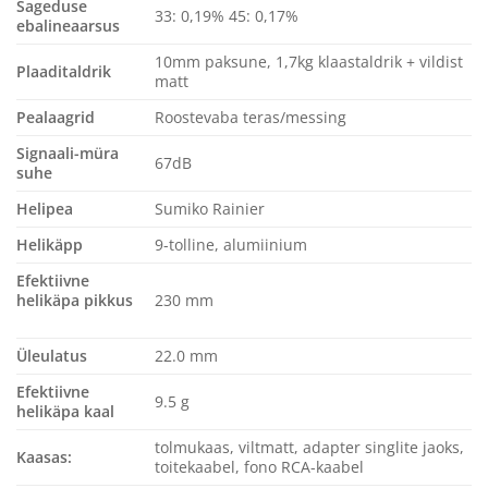
Sageduse
33: 0,19% 45: 0,17%
ebalineaarsus
10mm paksune, 1,7kg klaastaldrik + vildist
Plaaditaldrik
matt
Pealaagrid
Roostevaba teras/messing
Signaali-müra
67dB
suhe
Helipea
Sumiko Rainier
Helikäpp
9-tolline, alumiinium
Efektiivne
helikäpa pikkus
230 mm
Üleulatus
22.0 mm
Efektiivne
9.5 g
helikäpa kaal
tolmukaas, viltmatt, adapter singlite jaoks,
Kaasas:
toitekaabel, fono RCA-kaabel