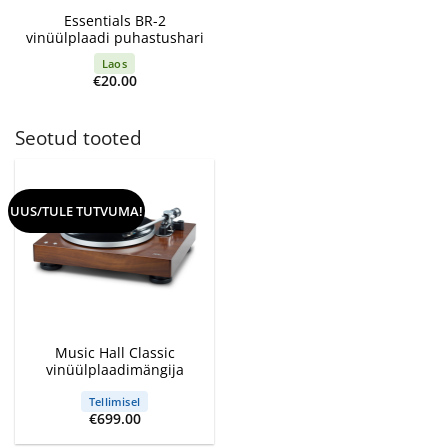
Essentials BR-2
vinüülplaadi puhastushari
Laos
€
20.00
Seotud tooted
UUS/TULE TUTVUMA!
Music Hall Classic
vinüülplaadimängija
Tellimisel
€
699.00