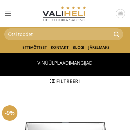
Skip
to
content
Otsi:
ETTEVÕTTEST
KONTAKT
BLOGI
JÄRELMAKS
VINÜÜLPLAADIMÄNGIJAD
FILTREERI
-9%