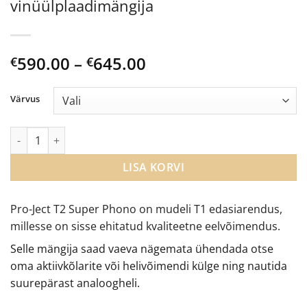
vinüülplaadimängija
Price
590.00
–
645.00
€
€
range:
€590.00
Värvus
through
€645.00
Pro-Ject T2 Super Phono vinüülplaadimängija kogus
LISA KORVI
Pro-Ject T2 Super Phono on mudeli T1 edasiarendus,
millesse on sisse ehitatud kvaliteetne eelvõimendus.
Selle mängija saad vaeva nägemata ühendada otse
oma aktiivkõlarite või helivõimendi külge ning nautida
suurepärast analoogheli.