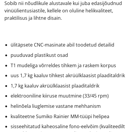
Sobib nii nõudlikule alustavale kui juba edasijõudnud
vinüülientusiastile, kellele on oluline helikvaliteet,
praktilisus ja lihtne disain.
ülitäpsete CNC-masinate abil toodetud detailid
puuduvad plastikust osad
T1 mudeliga võrreldes tihkem ja raskem korpus
uus 1,7 kg kaaluv tihkest akrüülklaasist plaaditaldrik
1,7 kg kaaluv akrüülklaasist plaaditaldrik
elektrooniline kiiruse muutmine (33/45 rpm)
helinõela liuglemise vastane mehhanism
kvaliteetne Sumiko Rainier MM-tüüpi helipea
sisseehitatud kaheosaline fono-eelvõim (kvaliteedilt