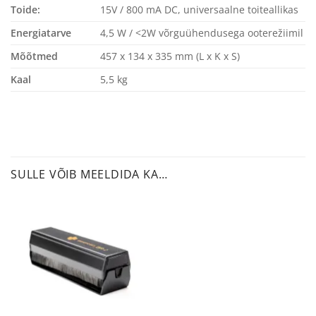
Toide:
15V / 800 mA DC, universaalne toiteallikas
Energiatarve
4,5 W / <2W võrguühendusega ooterežiimil
Mõõtmed
457 x 134 x 335 mm (L x K x S)
Kaal
5,5 kg
SULLE VÕIB MEELDIDA KA…