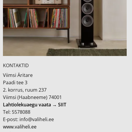
KONTAKTID
Viimsi Äritare
Paadi tee 3
2. korrus, ruum 237
Viimsi (Haabneeme) 74001
Lahtiolekuaegu vaata → SIIT
Tel: 5578088
E-post: info@valiheli.ee
www.valiheli.ee