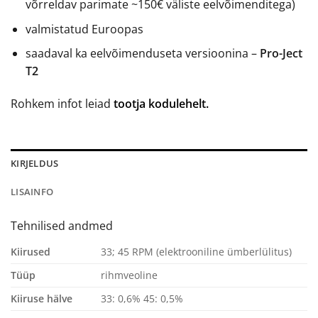
võrreldav parimate ~150€ väliste eelvõimenditega)
valmistatud Euroopas
saadaval ka eelvõimenduseta versioonina –
Pro-Ject
T2
Rohkem infot leiad
tootja kodulehelt.
KIRJELDUS
LISAINFO
Tehnilised andmed
Kiirused
33; 45 RPM (elektrooniline ümberlülitus)
Tüüp
rihmveoline
Kiiruse hälve
33: 0,6% 45: 0,5%