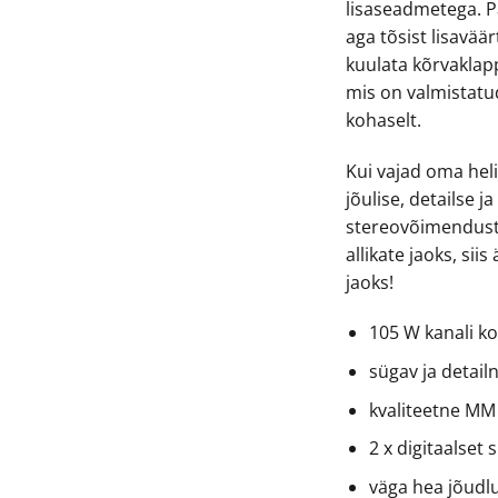
lisaseadmetega. 
aga tõsist lisavää
kuulata kõrvaklapp
mis on valmistatu
kohaselt.
Kui vajad oma he
jõulise, detailse j
stereovõimendust, 
allikate jaoks, si
jaoks!
105 W kanali ko
sügav ja detai
kvaliteetne MM
2 x digitaalset s
väga hea jõudl