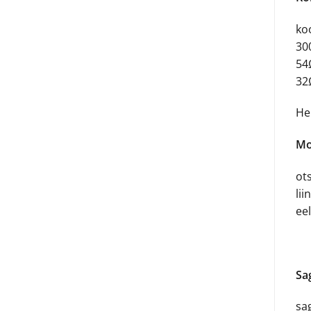
ko
30
54
32
Hel
Mo
ots
li
ee
Sa
sa