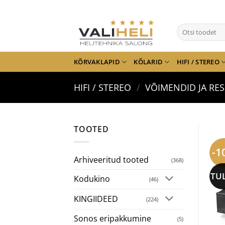
Skip
to
Otsi:
content
KÕRVAKLAPID
KÕLARID
HIFI / STEREO
HIFI / STEREO
/
VÕIMENDID JA RES
TOOTED
-1
Arhiveeritud tooted
(368)
TU
Kodukino
(46)
KINGIIDEED
(224)
Sonos eripakkumine
(5)