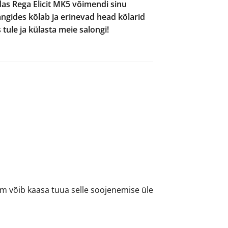
das Rega Elicit MK5 võimendi sinu
gides kõlab ja erinevad head kõlarid
 tule ja külasta meie salongi!
m võib kaasa tuua selle soojenemise üle