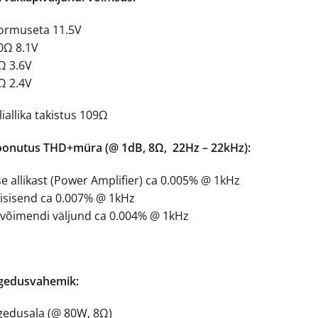
ormuseta 11.5V
0Ω 8.1V
Ω 3.6V
Ω 2.4V
iallika takistus 109Ω
onutus THD+müra (@ 1dB, 8Ω, 22Hz – 22kHz):
e allikast (Power Amplifier) ca 0.005% @ 1kHz
inisisend ca 0.007% @ 1kHz
lvõimendi väljund ca 0.004% @ 1kHz
gedusvahemik:
gedusala (@ 80W, 8Ω)