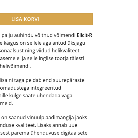
mekas integreeritud võimendi kogus
2,395.00.
€2,145.00.
LISA KORVI
 palju auhindu võitnud võimendi
Elicit-R
e käigus on sellele aga antud üksjagu
sonaalsust ning viidud helikvaliteet
semele. ja selle Inglise tootja täiesti
 helivõimendi.
 disaini taga peidab end suurepäraste
somadustega integreeritud
ille külge saate ühendada väga
dmeid.
 on saanud vinüülplaadimängija jaoks
duse kvaliteet. Lisaks annab uue
isest parema ühenduvuse digitaalsete