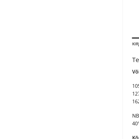
KIR
Te
Võ
10
12
16
NB
40°
Kõ