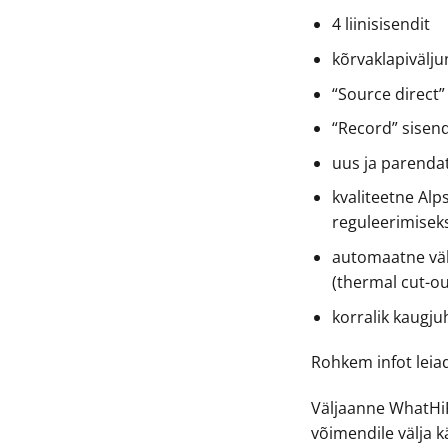
4 liinisisendit
kõrvaklapivälj
“Source direct”
“Record” sisen
uus ja parenda
kvaliteetne Alp
reguleerimisek
automaatne väl
(thermal cut-ou
korralik kaugju
Rohkem infot lei
Väljaanne WhatHiFi
võimendile välja k