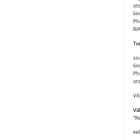
ots
lii
Ph
RI
Tu
si
lii
Ph
ot
Võ
Väl
“R
ee