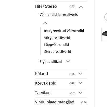
HiFi / Stereo
(233)
Võimendid ja ressiiverid
Integreeritud võimendid
Võrguressiiverid
Lõppvõimendid
Stereoressiiverid
Signaalallikad
Kõlarid
(466)
Kõrvaklapid
(328)
Tarvikud
(279)
Vinüülplaadimängijad
(294)