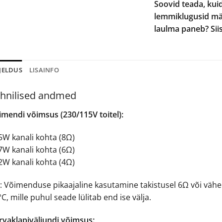
Soovid teada, kui
lemmiklugusid män
laulma paneb? Siis
JELDUS
LISAINFO
hnilised andmed
imendi võimsus (230/115V toitel):
5W kanali kohta (8Ω)
7W kanali kohta (6Ω)
2W kanali kohta (4Ω)
: Võimenduse pikaajaline kasutamine takistusel 6Ω või vähe
C, mille puhul seade lülitab end ise välja.
rvaklapiväljundi võimsus: