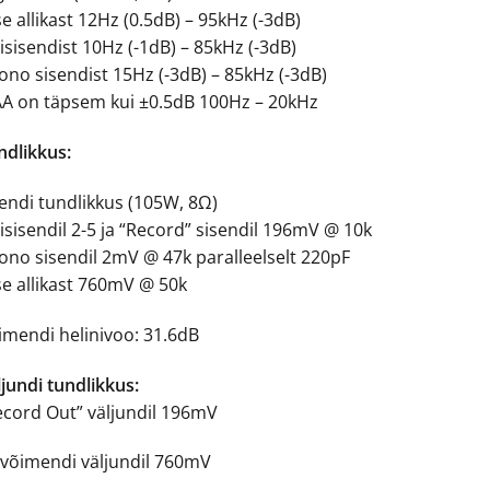
e allikast 12Hz (0.5dB) – 95kHz (-3dB)
nisisendist 10Hz (-1dB) – 85kHz (-3dB)
ono sisendist 15Hz (-3dB) – 85kHz (-3dB)
AA on täpsem kui ±0.5dB 100Hz – 20kHz
ndlikkus:
sendi tundlikkus (105W, 8Ω)
nisisendil 2-5 ja “Record” sisendil 196mV @ 10k
ono sisendil 2mV @ 47k paralleelselt 220pF
se allikast 760mV @ 50k
imendi helinivoo: 31.6dB
jundi tundlikkus:
ecord Out” väljundil 196mV
lvõimendi väljundil 760mV