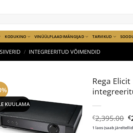
KODUKINO
VINÜÜLPLAADIMÄNGIJAD
TARVIKUD
SOOD
SIIVERID
/
INTEGREERITUD VÕIMENDID
Rega Elici
0%
integreeri
LE KUULAMA
A
2,395.00
€
€
h
1 laos (saab järeltelli
ol