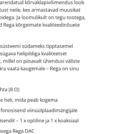
Parendatud kõrvaklapivõimendus loob
rtust neile, kes armastavad muusikat
idega. Ja loomulikult on tegu tootega,
d Rega kõrgeimate kvaliteedinõuete
lisüsteemi südameks tipptasemel
a sügava helipildiga kvaliteetset
millel on piisavalt ühendusi väliste
is ära vaata kaugemale – Rega on sinu
hta (8 Ω)
lne heli, mida peab kogema
 fonosisend viinüülplaadimängijale
isendit – 1 x optiline ja 1 x koaksiaal
usega Rega DAC