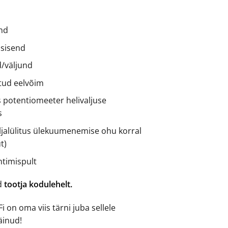
und
 sisend
d/väljund
tud eelvõim
s potentiomeeter helivaljuse
s
jalülitus ülekuumenemise ohu korral
t)
htimispult
ad
tootja kodulehelt.
 on oma viis tärni juba sellele
äinud!