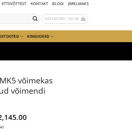
ETTEVÕTTEST
KONTAKT
BLOGI
JÄRELMAKS
OSTUKORV /
€
0.00
USTOOTED
KINGIIDEED
t MK5 võimekas
tud võimendi
lgne
Current
2,145.00
ind
price
da)
i:
is: