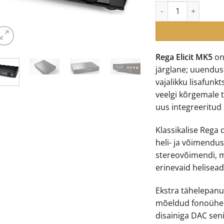
Rega Elicit MK5 või
€
Rega Elicit MK5
on
järglane; uuendus
vajalikku lisafunkt
veelgi kõrgemale ta
uus integreeritud
Klassikalise Rega
heli- ja võimendu
stereovõimendi, m
erinevaid helisea
Ekstra tähelepanu
mõeldud fonoühen
disainiga DAC sen