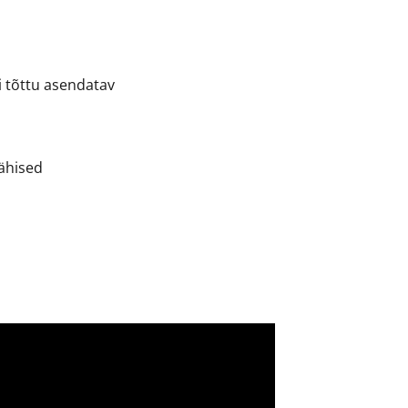
ni tõttu asendatav
mähised