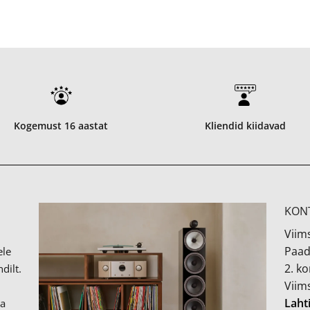
Kogemust 16 aastat
Kliendid kiidavad
KON
Viims
Paad
ele
2. k
dilt.
Viim
Laht
ka