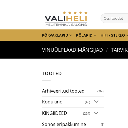
Skip
to
Otsi:
content
KÕRVAKLAPID
KÕLARID
HIFI / STEREO
VINÜÜLPLAADIMÄNGIJAD
/
TARVI
TOOTED
Arhiveeritud tooted
(368)
Kodukino
(46)
KINGIIDEED
(224)
Sonos eripakkumine
(5)