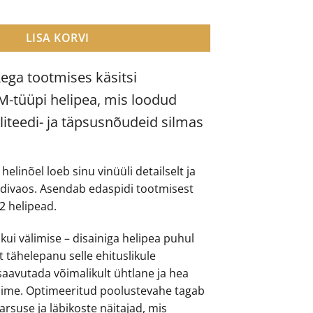
helipea kogus
LISA KORVI
ega tootmises käsitsi
-tüüpi helipea, mis loodud
iteedi- ja täpsusnõudeid silmas
ga helinõel loeb sinu vinüüli detailselt ja
aadivaos. Asendab edaspidi tootmisest
 2
helipead.
 kui välimise – disainiga helipea puhul
t tähelepanu selle ehituslikule
saavutada võimalikult ühtlane ja hea
õime. Optimeeritud poolustevahe tagab
rsuse ja läbikoste näitajad, mis