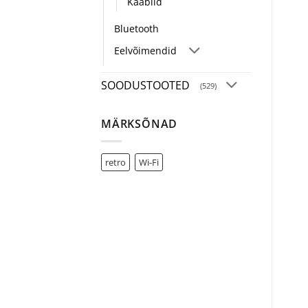
Kaablid
Bluetooth
Eelvõimendid
SOODUSTOOTED
(529)
MÄRKSÕNAD
retro
Wi-Fi