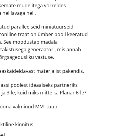
semate mudelitega võrreldes
 helilavaga heli.
atud paralleelseid miniatuurseid
roniline traat on ümber pooli keeratud
da. See moodustab madala
a takistusega generaatori, mis annab
kõrgsagedusliku vastuse.
aaskäideldavast materjalist pakendis.
lassi poolest ideaalseks partneriks
 ja 3-le, kuid miks mitte ka Planar 6-le?
itööna valminud MM- tüüpi
tiline kinnitus
õel