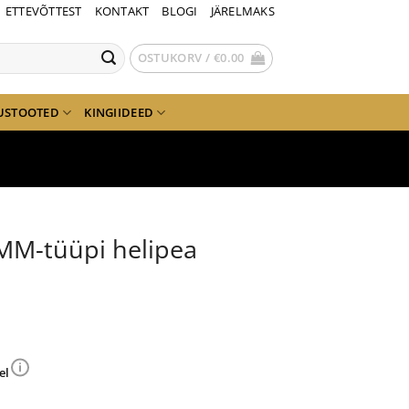
ETTEVÕTTEST
KONTAKT
BLOGI
JÄRELMAKS
OSTUKORV /
€
0.00
USTOOTED
KINGIIDEED
MM-tüüpi helipea
el