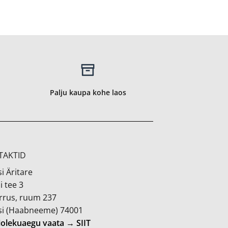
Palju kaupa kohe laos
TAKTID
i Äritare
i tee 3
orrus, ruum 237
si (Haabneeme) 74001
iolekuaegu vaata → SIIT