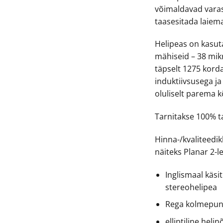
võimaldavad vara
taasesitada laiema
Helipeas on kasut
mähiseid – 38 mik
täpselt 1275 kor
induktiivsusega j
oluliselt parema 
Tarnitakse 100% t
Hinna-/kvaliteedik
näiteks Planar 2-le
Inglismaal käs
stereohelipea
Rega kolmepunk
elliptiline helin