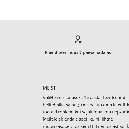
Klienditeenindus 7 päeva nädalas
MEIST
ValiHeli on tänaseks 16 aastat tegutsenud
helitehnika salong, mis pakub oma klientid
tooteid rohkem kui sajalt maailma tipp-brän
Meilt leiab endale sobiliku nii lihtne
muusikasõber, tõsisem Hi-Fi entusiast kui 