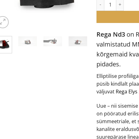
Rega Nd3 MM-tüüpi 
Rega Nd3
on R
valmistatud MM
kõrgemaid kval
pidades.
Elliptilise profiili
püsib kindlalt pl
väljuvat
Rega Elys
Uue – nii sisemise
on pööratud erilis
sümmeetriale, et 
kanalite eraldusv
suurepärase lineaa