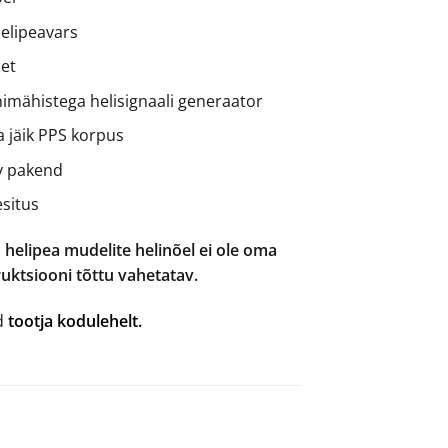
helipeavars
et
nimähistega helisignaali generaator
a jäik PPS korpus
v pakend
esitus
 helipea mudelite helinõel ei ole oma
ruktsiooni tõttu vahetatav.
ad
tootja kodulehelt.