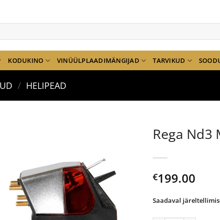
KODUKINO
VINÜÜLPLAADIMÄNGIJAD
TARVIKUD
SOOD
KUD
/
HELIPEAD
Rega Nd3 
199.00
€
Saadaval järeltellimis