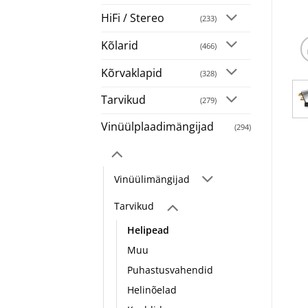
HiFi / Stereo
(233)
Kõlarid
(466)
Kõrvaklapid
(328)
Tarvikud
(279)
Vinüülplaadimängijad
(294)
Vinüülimängijad
Tarvikud
Helipead
Muu
Puhastusvahendid
Helinõelad