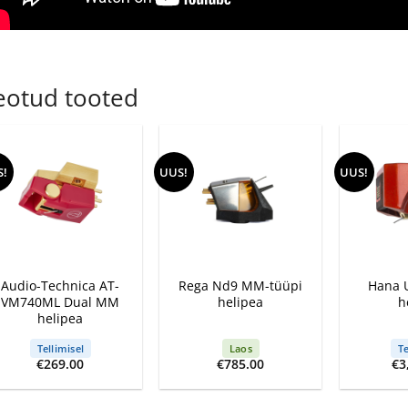
eotud tooted
S!
UUS!
UUS!
+
+
+
Audio-Technica AT-
Rega Nd9 MM-tüüpi
Hana 
VM740ML Dual MM
helipea
h
helipea
Tellimisel
Laos
Te
€
269.00
€
785.00
€
3