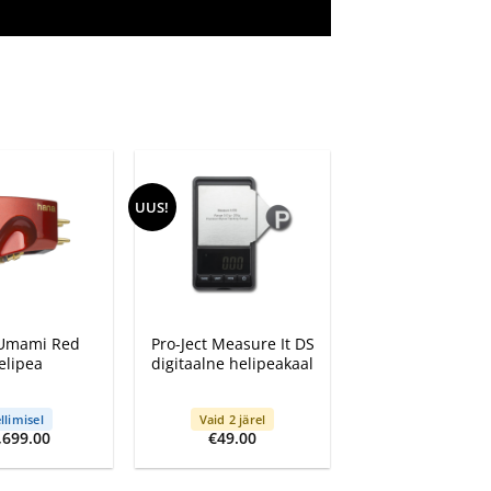
UUS!
+
Umami Red
Pro-Ject Measure It DS
elipea
digitaalne helipeakaal
llimisel
Vaid 2 järel
,699.00
€
49.00