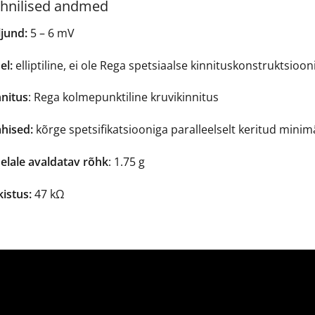
hnilised andmed
ljund:
5 – 6 mV
el:
elliptiline, ei ole Rega spetsiaalse kinnituskonstruktsioo
nnitus
: ​Rega kolmepunktiline kruvikinnitus
hised:
kõrge spetsifikatsiooniga paralleelselt keritud mini
elale avaldatav rõhk
: ​1.75 g
istus:
47 kΩ