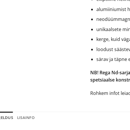
alumiiniumist 
neodüümmagn
unikaalsete mi
kerge, kuid väg
loodust sääste
särav ja täpne 
NB! Rega Nd-sarja
spetsiaalse konst
Rohkem infot lei
JELDUS
LISAINFO