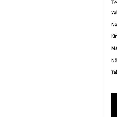
Te
Vä
Nõ
Ki
Mä
Nõ
Tak