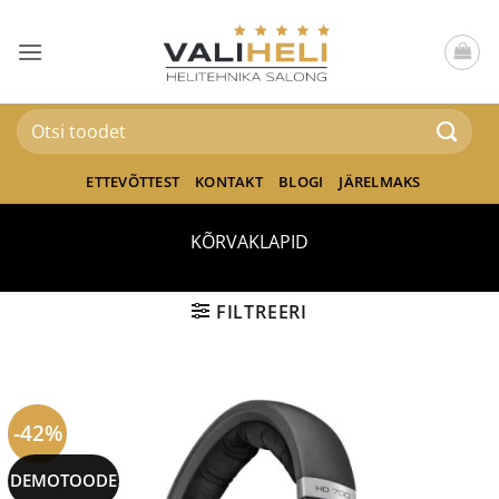
Skip
to
content
Otsi:
ETTEVÕTTEST
KONTAKT
BLOGI
JÄRELMAKS
KÕRVAKLAPID
FILTREERI
-42%
DEMOTOODE