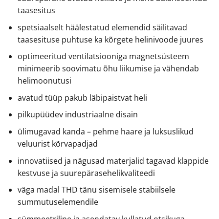
taasesitus
spetsiaalselt häälestatud elemendid säilitavad
taasesituse puhtuse ka kõrgete helinivoode juures
optimeeritud ventilatsiooniga magnetsüsteem
minimeerib soovimatu õhu liikumise ja vähendab
helimoonutusi
avatud tüüp pakub läbipaistvat heli
pilkupüüdev industriaalne disain
ülimugavad kanda – pehme haare ja luksuslikud
veluurist kõrvapadjad
innovatiised ja nägusad materjalid tagavad klappide
kestvuse ja suurepärasehelikvaliteedi
väga madal THD tänu sisemisele stabiilsele
summutuselemendile
sümmeetriline ja asendatav kullatud otsikuga