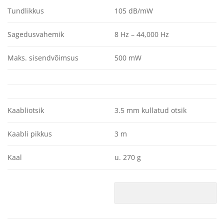
Tundlikkus
105 dB/mW
Sagedusvahemik
8 Hz – 44,000 Hz
Maks. sisendvõimsus
500 mW
Kaabliotsik
3.5 mm kullatud otsik
Kaabli pikkus
3 m
Kaal
u. 270 g