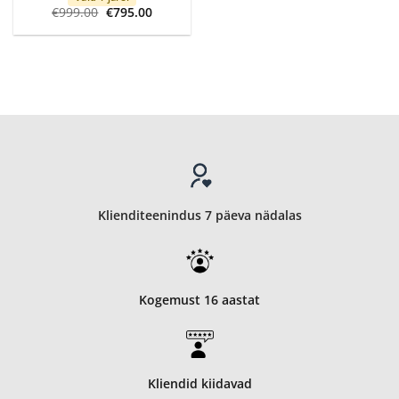
Algne
Current
€
999.00
€
795.00
hind
price
oli:
is:
€999.00.
€795.00.
Klienditeenindus 7 päeva nädalas
Kogemust 16 aastat
Kliendid kiidavad