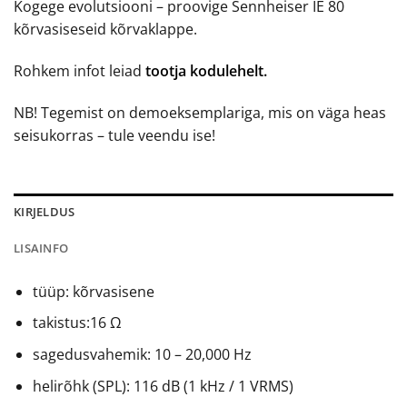
Kogege evolutsiooni – proovige Sennheiser IE 80
kõrvasiseseid kõrvaklappe.
Rohkem infot leiad
tootja kodulehelt.
NB! Tegemist on demoeksemplariga, mis on väga heas
seisukorras – tule veendu ise!
KIRJELDUS
LISAINFO
tüüp: kõrvasisene
takistus:16 Ω
sagedusvahemik: 10 – 20,000 Hz
helirõhk (SPL): 116 dB (1 kHz / 1 VRMS)