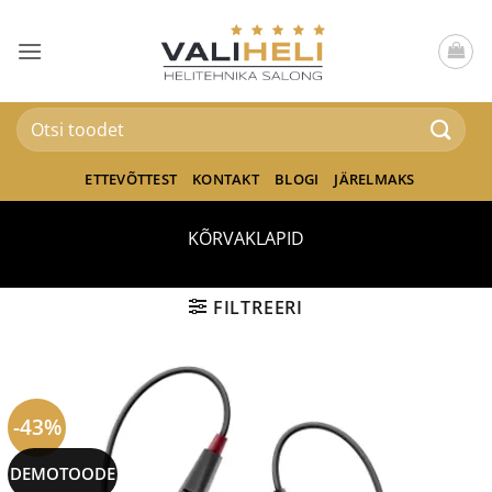
Skip
to
content
Otsi:
ETTEVÕTTEST
KONTAKT
BLOGI
JÄRELMAKS
KÕRVAKLAPID
FILTREERI
-43%
DEMOTOODE