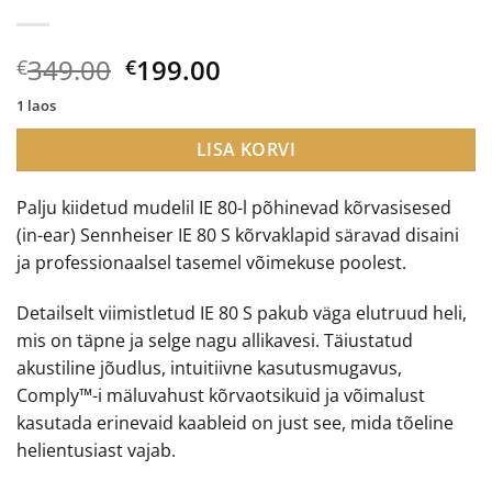
Algne
Current
349.00
199.00
€
€
hind
price
1 laos
oli:
is:
€349.00.
€199.00.
LISA KORVI
Palju kiidetud mudelil IE 80-l põhinevad kõrvasisesed
(in-ear) Sennheiser IE 80 S kõrvaklapid säravad disaini
ja professionaalsel tasemel võimekuse poolest.
Detailselt viimistletud IE 80 S pakub väga elutruud heli,
mis on täpne ja selge nagu allikavesi. Täiustatud
akustiline jõudlus, intuitiivne kasutusmugavus,
Comply™-i mäluvahust kõrvaotsikuid ja võimalust
kasutada erinevaid kaableid on just see, mida tõeline
helientusiast vajab.