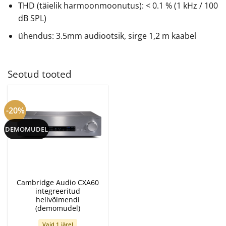
THD (täielik harmoonmoonutus): < 0.1 % (1 kHz / 100
dB SPL)
ühendus: 3.5mm audiootsik, sirge 1,2 m kaabel
Seotud tooted
-20%
DEMOMUDEL
Cambridge Audio CXA60
integreeritud
helivõimendi
(demomudel)
Vaid 1 järel