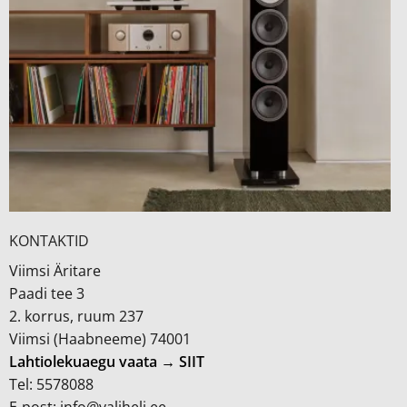
KONTAKTID
Viimsi Äritare
Paadi tee 3
2. korrus, ruum 237
Viimsi (Haabneeme) 74001
Lahtiolekuaegu vaata → SIIT
Tel: 5578088
E-post: info@valiheli.ee