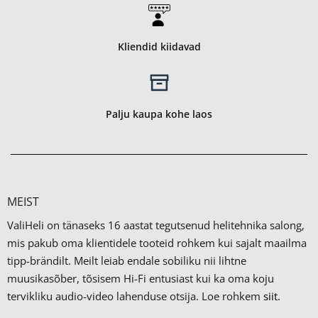
Kliendid kiidavad
Palju kaupa kohe laos
MEIST
ValiHeli on tänaseks 16 aastat tegutsenud helitehnika salong,
mis pakub oma klientidele tooteid rohkem kui sajalt maailma
tipp-brändilt.
Meilt leiab endale sobiliku nii lihtne
muusikasõber, tõsisem Hi-Fi entusiast kui ka oma koju
tervikliku audio-video lahenduse otsija. Loe rohkem
siit.