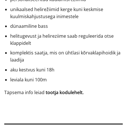
unikaalsed helirežiimid kerge kuni keskmise
kuulmiskahjustusega inimestele
dünaamiline bass
helitugevust ja helireziime saab reguleerida otse
klappidelt
komplektis saatja, mis on ühtlasi kõrvaklapihoidik ja
laadija
aku kestvus kuni 18h
leviala kuni 100m
Täpsema info leiad
tootja kodulehelt.