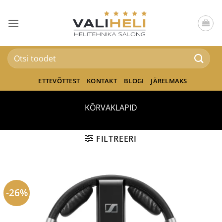
Skip
to
content
Otsi:
ETTEVÕTTEST
KONTAKT
BLOGI
JÄRELMAKS
KÕRVAKLAPID
FILTREERI
-26%