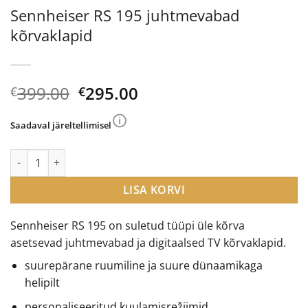
Sennheiser RS 195 juhtmevabad
kõrvaklapid
Algne
Current
399.00
295.00
€
€
hind
price
oli:
is:
Saadaval järeltellimisel
€399.00.
€295.00.
Sennheiser RS 195 juhtmevabad kõrvaklapid kogus
LISA KORVI
Sennheiser RS 195 on suletud tüüpi üle kõrva
asetsevad juhtmevabad ja digitaalsed TV kõrvaklapid.
suurepärane ruumiline ja suure dünaamikaga
helipilt
personaliseeritud kuulamisrežiimid