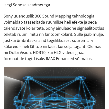
isegi Sonose seadmetega.
Sony uuenduslik 360 Sound Mapping tehnoloogia
võimaldab taasesitada ruumilise heli efekte ja seda
täiendavate kõlariteta. Sony ainulaadne signaalitöötlus
tekitab ruumi mitu nn fantoomkõlarit. Sulle jääb mulje,
justkui ümbritseks sind tegelikkusest suurem arv
kõlareid – heli lähtub nii laest kui selja tagant. Olemas
nii Dolbi Vision, HDR10, kui HLG videosignaali
formaatide tugi. Lisaks IMAX Enhanced võimalus.