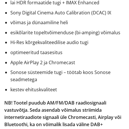
lai HDR formaatide tugi + IMAX Enhanced
Sony Digital Cinema Auto Calibration (DCAC) IX
võimas ja dünaamiline heli
esikõlarite topeltvõimenduse (bi-amping) võimalus
Hi-Res kõrgekvaliteedilise audio tugi
optimeeritud taasesitus
Apple AirPlay 2 ja Chromecast
Sonose süsteemide tugi – töötab koos Sonose
seadmetega
kestev ehituskvaliteet
NB! Tootel puudub AM/FM/DAB raadiosignaali
vastuvõtja. Seda asendab võimalus striimida
internetiraadiote signaali üle Chromecasti, Airplay või
Bluetoothi, ka on võimalik lisada väline DAB+