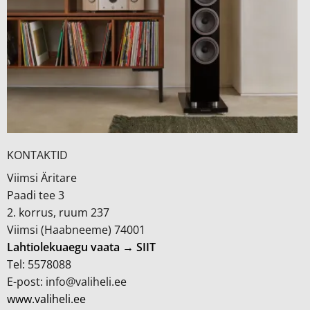
KONTAKTID
Viimsi Äritare
Paadi tee 3
2. korrus, ruum 237
Viimsi (Haabneeme) 74001
Lahtiolekuaegu vaata → SIIT
Tel: 5578088
E-post: info@valiheli.ee
www.valiheli.ee