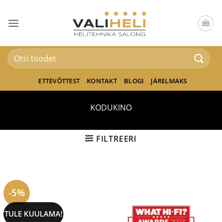
Skip
to
content
Otsi:
ETTEVÕTTEST
KONTAKT
BLOGI
JÄRELMAKS
KODUKINO
FILTREERI
-5%
TULE KUULAMA!