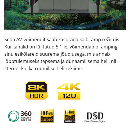
Seda AV-võimendit saab kasutada ka bi-amp režiimis.
Kui kanalid on lülitatud 5.1-le, võimendab bi-amping
sinu esikõlareid suurema jõudlusega, mis annab
lõpptulemuseks täpsema ja dünaamilisema heli, nii
stereo- kui ka ruumilise heli režiimis.