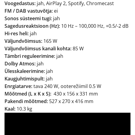
Voogedastus:
jah, AirPlay 2, Spotify, Chromecast
FM / DAB vastuvõtja:
ei
Sonos süsteemi tugi:
jah
Sagedusreaktsioon (Hz):
10 Hz – 100,000 Hz, +0.5/-2 dB
Hi-res heli:
jah
Väljundvõimsus:
165 W
Väljundvõimsus kanali kohta:
85 W
Tämbri reguleerimine:
jah
Dolby Atmos:
jah
Ülesskaleerimine:
jah
Kaugjuhtimispult:
jah
Enrgiatarve:
tava 240 W, ooterežiimil 0.5 W
Mõõtmed (L x K x S):
430 x 156 x 331 mm
Pakendi mõõtmed:
527 x 270 x 416 mm
Kaal:
10.3 kg