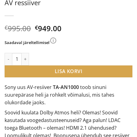
AV ressiiver
Algne
Current
995.00
949.00
€
€
hind
price
oli:
is:
Saadaval järeltellimisel
€995.00.
€949.00.
Sony TA-AN1000 7.1 Dolby Vision toega AV ressiiver kogus
LISA KORVI
Sony uus AV-resiiver
TA-AN1000
toob sinuni
suurepärase heli ja rohkelt võimalusi, mis tahes
olukordade jaoks.
Soovid kuulata Dolby Atmos heli? Olemas! Soovid
kasutada voogedastusteenuseid? Aga palun! LDAC
toega Bluetooth – olemas! HDMI 2.1 ühendused?
Loomulikult olemas! Boonusena ühendub see resiiver