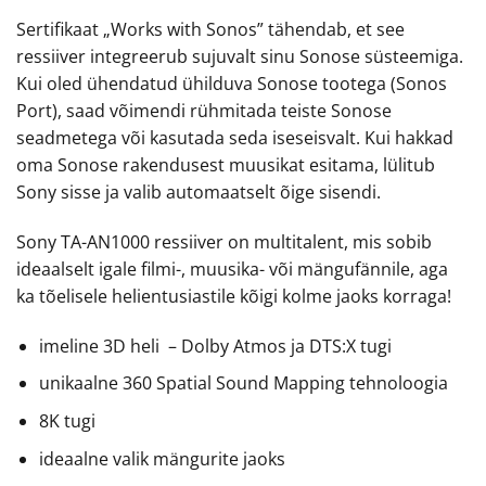
Sertifikaat „Works with Sonos” tähendab, et see
ressiiver integreerub sujuvalt sinu Sonose süsteemiga.
Kui oled ühendatud ühilduva Sonose tootega (Sonos
Port), saad võimendi rühmitada teiste Sonose
seadmetega või kasutada seda iseseisvalt. Kui hakkad
oma Sonose rakendusest muusikat esitama, lülitub
Sony sisse ja valib automaatselt õige sisendi.
Sony TA-AN1000 ressiiver on multitalent, mis sobib
ideaalselt igale filmi-, muusika- või mängufännile, aga
ka tõelisele helientusiastile kõigi kolme jaoks korraga!
imeline 3D heli – Dolby Atmos ja DTS:X tugi
unikaalne 360 Spatial Sound Mapping tehnoloogia
8K tugi
ideaalne valik mängurite jaoks