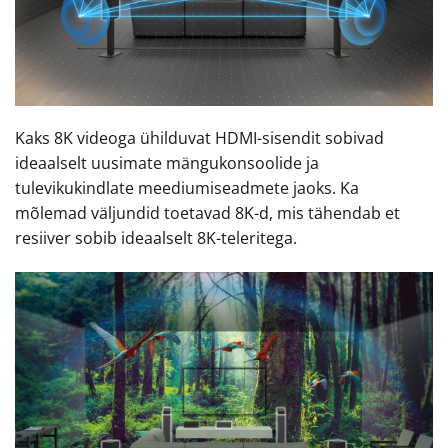
Kaks 8K videoga ühilduvat HDMI-sisendit sobivad
ideaalselt uusimate mängukonsoolide ja
tulevikukindlate meediumiseadmete jaoks. Ka
mõlemad väljundid toetavad 8K-d, mis tähendab et
resiiver sobib ideaalselt 8K-teleritega.