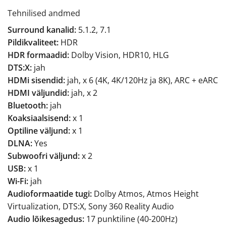
Tehnilised andmed
Surround kanalid:
5.1.2, 7.1
Pildikvaliteet:
HDR
HDR formaadid:
Dolby Vision, HDR10, HLG
DTS:X:
jah
HDMi sisendid:
jah, x 6 (4K, 4K/120Hz ja 8K), ARC + eARC
HDMI väljundid:
jah, x 2
Bluetooth:
jah
Koaksiaalsisend:
x 1
Optiline väljund:
x 1
DLNA:
Yes
Subwoofri väljund:
x 2
USB:
x 1
Wi-Fi:
jah
Audioformaatide tugi:
Dolby Atmos, Atmos Height
Virtualization, DTS:X, Sony 360 Reality Audio
Audio lõikesagedus:
17 punktiline (40-200Hz)