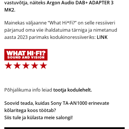
vastuvõtja, näiteks
Argon Audio DAB+ ADAPTER 3
MK2
.
Mainekas väljaanne “What Hi*Fi?” on selle ressiiveri
pärjanud oma viie ihaldatuima tärniga ja nimetanud
aasta 2023 parimaks kodukinoressiiveriks:
LINK
Põhjalikuma info leiad
tootja kodulehelt.
Soovid teada, kuidas Sony TA-AN1000 erinevate
kõlaritega koos töötab?
Siis tule ja külasta meie salongi!