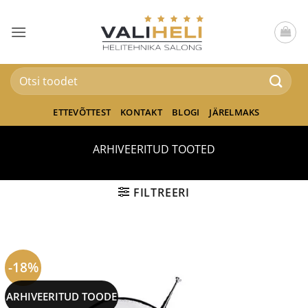
Skip
to
content
Otsi:
ETTEVÕTTEST
KONTAKT
BLOGI
JÄRELMAKS
ARHIVEERITUD TOOTED
FILTREERI
-18%
ARHIVEERITUD TOODE