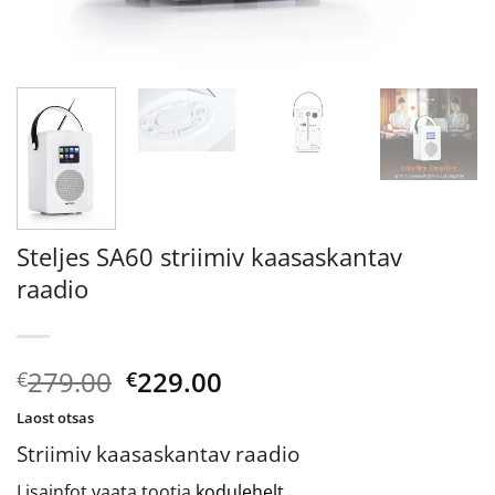
Steljes SA60 striimiv kaasaskantav
raadio
Algne
Current
279.00
229.00
€
€
hind
price
Laost otsas
oli:
is:
Striimiv kaasaskantav raadio
€279.00.
€229.00.
Lisainfot vaata tootja
kodulehelt
.