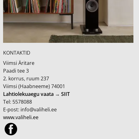
KONTAKTID
Viimsi Äritare
Paadi tee 3
2. korrus, ruum 237
Viimsi (Haabneeme) 74001
Lahtiolekuaegu vaata → SIIT
Tel: 5578088
E-post: info@valiheli.ee
www.valiheli.ee