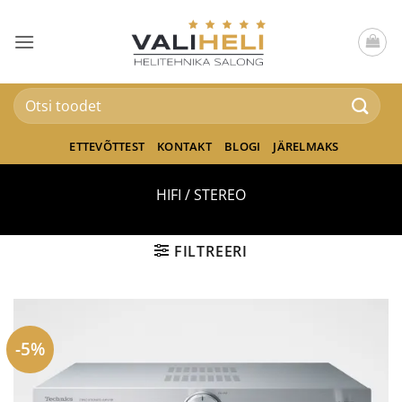
Skip
to
content
Otsi:
ETTEVÕTTEST
KONTAKT
BLOGI
JÄRELMAKS
HIFI / STEREO
FILTREERI
-5%