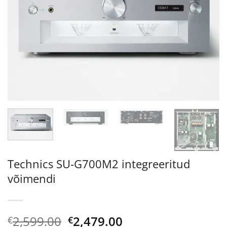
Technics SU-G700M2 integreeritud
võimendi
Algne
Current
2,599.00
2,479.00
€
€