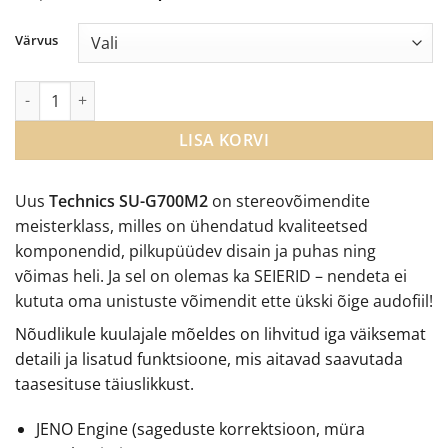
hind
price
oli:
is:
Värvus
€2,599.00.
€2,479.00.
Technics SU-G700M2 integreeritud võimendi kogus
LISA KORVI
Uus
Technics SU-G700M2
on stereovõimendite
meisterklass, milles on ühendatud kvaliteetsed
komponendid, pilkupüüdev disain ja puhas ning
võimas heli. Ja sel on olemas ka SEIERID – nendeta ei
kututa oma unistuste võimendit ette ükski õige audofiil!
Nõudlikule kuulajale mõeldes on lihvitud iga väiksemat
detaili ja lisatud funktsioone, mis aitavad saavutada
taasesituse täiuslikkust.
JENO Engine (sageduste korrektsioon, müra