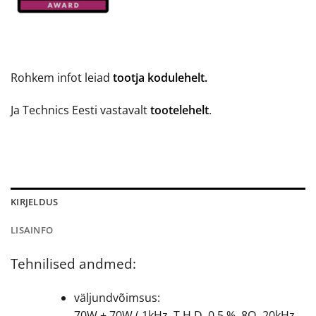
Rohkem infot leiad
tootja kodulehelt.
Ja Technics Eesti vastavalt
tootelehelt
.
KIRJELDUS
LISAINFO
Tehnilised andmed:
väljundvõimsus:
70W + 70W ( 1kHz, T.H.D. 0.5 %, 8Ω, 20kHz