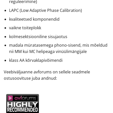
reguleerimine)
LAPC (Low Adaptive Phase Calibration)
kvaliteetsed komponendid
vaikne toiteplokk
kolmesektsiooniline sisujaotus
madala müratasemega phono-sisend, mis mõeldud
nii MM kui MC helipeaga vinüülimängijale
klass AA kõrvaklapivõimendi
Veebiväljaanne avforums on sellele seadmele
ostusoovituse juba andnud: