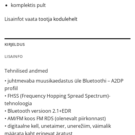
komplektis pult
Lisainfot vaata
tootja kodulehelt
KIRJELDUS
LISAINFO
Tehnilised andmed
• juhtmevaba muusikaedastus üle Bluetoothi – A2DP
profiil
• FHSS (Frequency Hopping Spread Spectrum)-
tehnoloogia
• Bluetooth versioon 2.1+EDR
• AM/FM koos FM RDS (olenevalt piirkonnast)
• digitaalne kell, unetaimer, unerežiim, väimalik
määrata kaht erinevat äratust