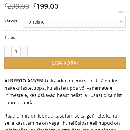
Algne
Current
299.00
199.00
€
€
hind
price
PUHASTA
oli:
is:
Värvus
€299.00.
€199.00.
1 laos
Tivoli Audio Albergo AM/FM kellraadio koos Bluetoothiga kogu
LISA KORVI
ALBERGO AM/FM
kellraadio on eriti sobilik täiendus
näiteks lastetuppa, külalistetuppa või vanematele
inimestele, kes oskavad heast helist ja ilusast disainist
rõõmu tunda.
Raadio, mis on loodud kasutamiseks igaühele, kuna
selle kasutamine on väga lihtne! Esipaneeli nupud on