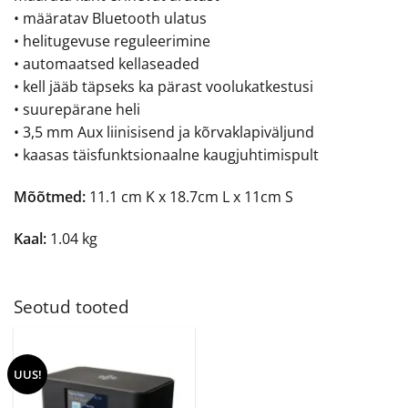
• määratav Bluetooth ulatus
• helitugevuse reguleerimine
• automaatsed kellaseaded
• kell jääb täpseks ka pärast voolukatkestusi
• suurepärane heli
• 3,5 mm Aux liinisisend ja kõrvaklapiväljund
• kaasas täisfunktsionaalne kaugjuhtimispult
Mõõtmed:
11.1 cm K x 18.7cm L x 11cm S
Kaal:
1.04 kg
Seotud tooted
UUS!