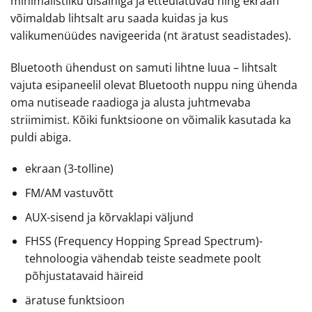
minimalistliku disainiga ja etteulatuvad ning ekraan
võimaldab lihtsalt aru saada kuidas ja kus
valikumenüüdes navigeerida (nt äratust seadistades).
Bluetooth ühendust on samuti lihtne luua – lihtsalt
vajuta esipaneelil olevat Bluetooth nuppu ning ühenda
oma nutiseade raadioga ja alusta juhtmevaba
striimimist. Kõiki funktsioone on võimalik kasutada ka
puldi abiga.
ekraan (3-tolline)
FM/AM vastuvõtt
AUX-sisend ja kõrvaklapi väljund
FHSS (Frequency Hopping Spread Spectrum)-
tehnoloogia vähendab teiste seadmete poolt
põhjustatavaid häireid
äratuse funktsioon