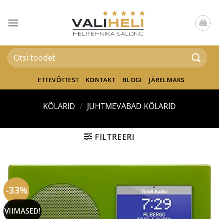
Skip
to
content
Otsi:
ETTEVÕTTEST
KONTAKT
BLOGI
JÄRELMAKS
KÕLARID
/
JUHTMEVABAD KÕLARID
FILTREERI
-33%
VIIMASED!