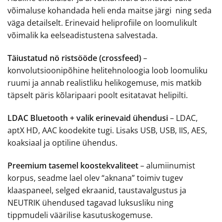
võimaluse kohandada heli enda maitse järgi ning seda
väga detailselt. Erinevaid heliprofiile on loomulikult
võimalik ka eelseadistustena salvestada.
Täiustatud nö ristsööde (crossfeed)
–
konvolutsioonipõhine helitehnoloogia loob loomuliku
ruumi ja annab realistliku helikogemuse, mis matkib
täpselt päris kõlaripaari poolt esitatavat helipilti.
LDAC Bluetooth + valik erinevaid ühendusi
– LDAC,
aptX HD, AAC koodekite tugi. Lisaks USB, USB, IIS, AES,
koaksiaal ja optiline ühendus.
Preemium tasemel koostekvaliteet
– alumiinumist
korpus, seadme lael olev “aknana” toimiv tugev
klaaspaneel, selged ekraanid, taustavalgustus ja
NEUTRIK ühendused tagavad luksusliku ning
tippmudeli väärilise kasutuskogemuse.