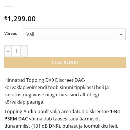
1,299.00
€
Värvus
Topping DX9 DAC ja kõrvaklapivõimendi kogus
LISA KORVI
Hinnatud Topping DX9 Discreet DAC-
kõrvaklapivõimendi toob sinuni tippklassi heli ja
kasutusmugavuse ning ei vea sind alt ühegi
kõrvaklapipaariga.
Topping Audio poolt välja arendatud diskreetne
1-Bit
PSRM DAC
võimaldab taasesitada äärmiselt
dünaamilist (131 dB DNR), puhast ja loomulikku heli.