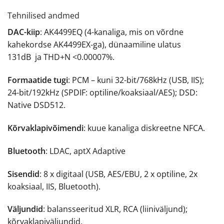
Tehnilised andmed
DAC-kiip
: AK4499EQ (4-kanaliga, mis on võrdne
kahekordse AK4499EX-ga), dünaamiline ulatus
131dB ja THD+N <0.00007%.
Formaatide tugi
: PCM – kuni 32-bit/768kHz (USB, IIS);
24-bit/192kHz (SPDIF: optiline/koaksiaal/AES); DSD:
Native DSD512.
Kõrvaklapivõimendi
: kuue kanaliga diskreetne NFCA.
Bluetooth
: LDAC, aptX Adaptive
Sisendid
: 8 x digitaal (USB, AES/EBU, 2 x optiline, 2x
koaksiaal, IIS, Bluetooth).
Väljundid
: balansseeritud XLR, RCA (liiniväljund);
kõrvaklapiväljundid.