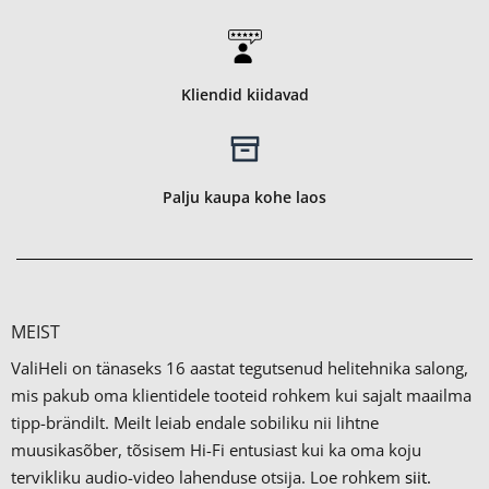
Kliendid kiidavad
Palju kaupa kohe laos
MEIST
ValiHeli on tänaseks 16 aastat tegutsenud helitehnika salong,
mis pakub oma klientidele tooteid rohkem kui sajalt maailma
tipp-brändilt.
Meilt leiab endale sobiliku nii lihtne
muusikasõber, tõsisem Hi-Fi entusiast kui ka oma koju
tervikliku audio-video lahenduse otsija. Loe rohkem
siit.