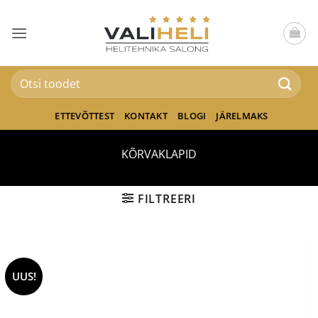
Skip
to
content
Otsi:
ETTEVÕTTEST
KONTAKT
BLOGI
JÄRELMAKS
KÕRVAKLAPID
FILTREERI
UUS!