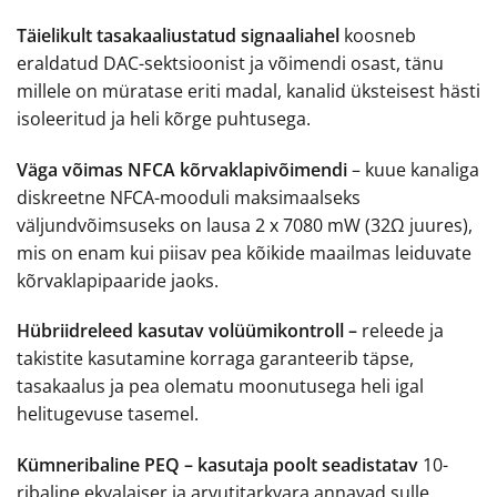
Täielikult tasakaaliustatud signaaliahel
koosneb
eraldatud DAC-sektsioonist ja võimendi osast, tänu
millele on müratase eriti madal, kanalid üksteisest hästi
isoleeritud ja heli kõrge puhtusega.
Väga võimas NFCA kõrvaklapivõimendi
– kuue kanaliga
diskreetne NFCA-mooduli maksimaalseks
väljundvõimsuseks on lausa 2 x 7080 mW (32Ω juures),
mis on enam kui piisav pea kõikide maailmas leiduvate
kõrvaklapipaaride jaoks.
Hübriidreleed kasutav volüümikontroll –
releede ja
takistite kasutamine korraga garanteerib täpse,
tasakaalus ja pea olematu moonutusega heli igal
helitugevuse tasemel.
Kümneribaline PEQ – kasutaja poolt seadistatav
10-
ribaline ekvalaiser ja arvutitarkvara annavad sulle