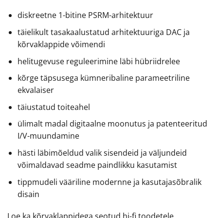
diskreetne 1-bitine PSRM-arhitektuur
täielikult tasakaalustatud arhitektuuriga DAC ja
kõrvaklappide võimendi
helitugevuse reguleerimine läbi hübriidrelee
kõrge täpsusega kümneribaline parameetriline
ekvalaiser
täiustatud toiteahel
ülimalt madal digitaalne moonutus ja patenteeritud
I/V-muundamine
hästi läbimõeldud valik sisendeid ja väljundeid
võimaldavad seadme paindlikku kasutamist
tippmudeli vääriline modernne ja kasutajasõbralik
disain
Loe ka kõrvaklappidega seotud hi-fi toodetele