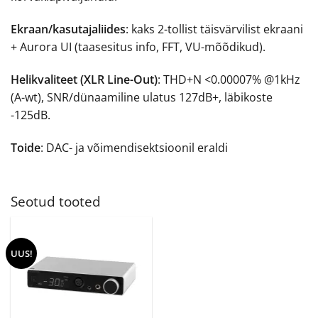
Ekraan/kasutajaliides
: kaks 2-tollist täisvärvilist ekraani
+ Aurora UI (taasesitus info, FFT, VU-mõõdikud).
Helikvaliteet (XLR Line-Out)
: THD+N <0.00007% @1kHz
(A-wt), SNR/dünaamiline ulatus 127dB+, läbikoste
-125dB.
Toide
: DAC- ja võimendisektsioonil eraldi
Seotud tooted
UUS!