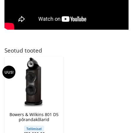
Seotud tooted
UUS!
Bowers & Wilkins 801 D5
põrandakõlarid
Tellimisel