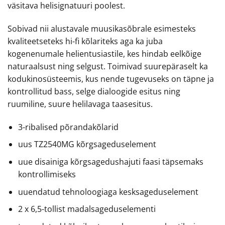
väsitava helisignatuuri poolest.
Sobivad nii alustavale muusikasõbrale esimesteks
kvaliteetseteks hi-fi kõlariteks aga ka juba
kogenenumale helientusiastile, kes hindab eelkõige
naturaalsust ning selgust. Toimivad suurepäraselt ka
kodukinosüsteemis, kus nende tugevuseks on täpne ja
kontrollitud bass, selge dialoogide esitus ning
ruumiline, suure helilavaga taasesitus.
3-ribalised põrandakõlarid
uus TZ2540MG kõrgsageduselement
uue disainiga kõrgsagedushajuti faasi täpsemaks
kontrollimiseks
uuendatud tehnoloogiaga kesksageduselement
2 x 6,5-tollist madalsageduselementi