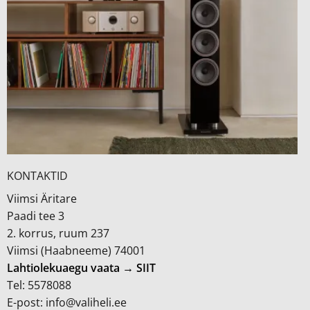
KONTAKTID
Viimsi Äritare
Paadi tee 3
2. korrus, ruum 237
Viimsi (Haabneeme) 74001
Lahtiolekuaegu vaata → SIIT
Tel: 5578088
E-post: info@valiheli.ee