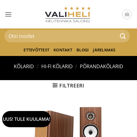
Skip
to
content
Otsi:
ETTEVÕTTEST
KONTAKT
BLOGI
JÄRELMAKS
KÕLARID
/
HI-FI KÕLARID
/
PÕRANDAKÕLARID
FILTREERI
UUS! TULE KUULAMA!