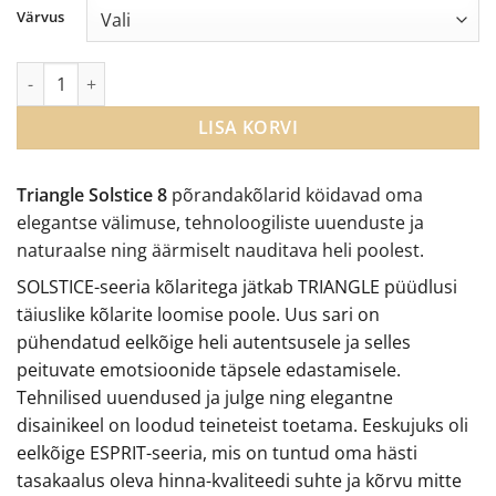
Värvus
Triangle Solstice 8 põrandakõlarid kogus
LISA KORVI
Triangle Solstice 8
põrandakõlarid köidavad oma
elegantse välimuse, tehnoloogiliste uuenduste ja
naturaalse ning äärmiselt nauditava heli poolest.
SOLSTICE-seeria kõlaritega jätkab TRIANGLE püüdlusi
täiuslike kõlarite loomise poole. Uus sari on
pühendatud eelkõige heli autentsusele ja selles
peituvate emotsioonide täpsele edastamisele.
Tehnilised uuendused ja julge ning elegantne
disainikeel on loodud teineteist toetama. Eeskujuks oli
eelkõige ESPRIT-seeria, mis on tuntud oma hästi
tasakaalus oleva hinna-kvaliteedi suhte ja kõrvu mitte