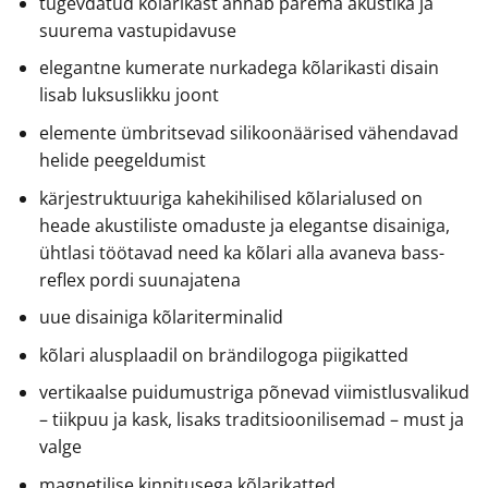
tugevdatud kõlarikast annab parema akustika ja
suurema vastupidavuse
elegantne kumerate nurkadega kõlarikasti disain
lisab luksuslikku joont
elemente ümbritsevad silikoonäärised vähendavad
helide peegeldumist
kärjestruktuuriga kahekihilised kõlarialused on
heade akustiliste omaduste ja elegantse disainiga,
ühtlasi töötavad need ka kõlari alla avaneva bass-
reflex pordi suunajatena
uue disainiga kõlariterminalid
kõlari alusplaadil on brändilogoga piigikatted
vertikaalse puidumustriga põnevad viimistlusvalikud
– tiikpuu ja kask, lisaks traditsioonilisemad – must ja
valge
magnetilise kinnitusega kõlarikatted