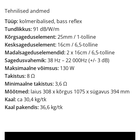
Tehnilised andmed
Tüüp:
kolmeribalised, bass reflex
Tundlikkus:
91 dB/W/m
Kõrgsageduselement:
25mm / 1-tolline
Kesksageduselement:
16cm / 6,5-tolline
Madalsageduselemendid:
2 x 16cm / 6,5-tolline
Sagedusvahemik:
3
8 Hz – 22 000Hz (+/- 3 dB)
Maksimaalne võimsus:
130
W
Takistus:
8 Ω
Minimaalne takistus:
3
,6 Ω
Mõõtmed:
laius 308 x kõrgus 1075 x sügavus 394 mm
Kaal:
ca 30,4 kg/tk
Kaal pakendis:
36,6 kg/tk