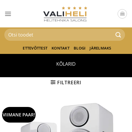
Skip
to
content
Otsi:
ETTEVÕTTEST
KONTAKT
BLOGI
JÄRELMAKS
KÕLARID
FILTREERI
VIIMANE PAAR!