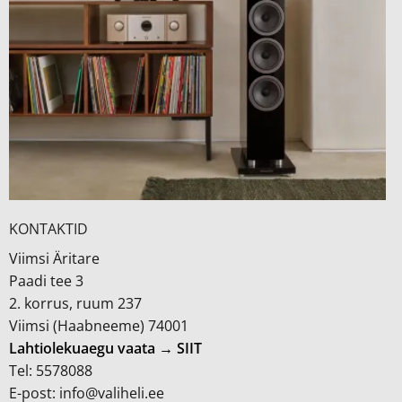
KONTAKTID
Viimsi Äritare
Paadi tee 3
2. korrus, ruum 237
Viimsi (Haabneeme) 74001
Lahtiolekuaegu vaata → SIIT
Tel: 5578088
E-post: info@valiheli.ee