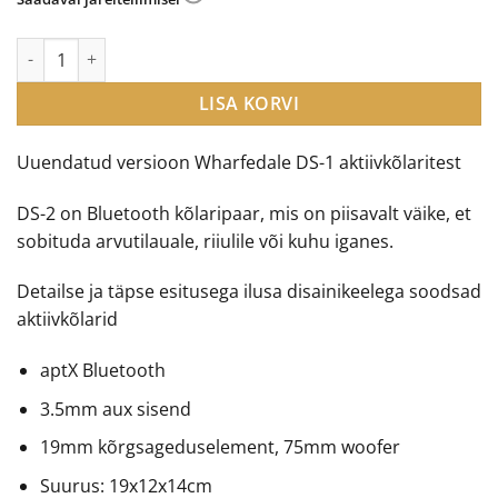
Wharfedale DS-2 Bluetooth ühendusega aktiivkõlarid kogus
LISA KORVI
Uuendatud versioon Wharfedale DS-1 aktiivkõlaritest
DS-2 on Bluetooth kõlaripaar, mis on piisavalt väike, et
sobituda arvutilauale, riiulile või kuhu iganes.
Detailse ja täpse esitusega ilusa disainikeelega soodsad
aktiivkõlarid
aptX Bluetooth
3.5mm aux sisend
19mm kõrgsageduselement, 75mm woofer
Suurus: 19x12x14cm