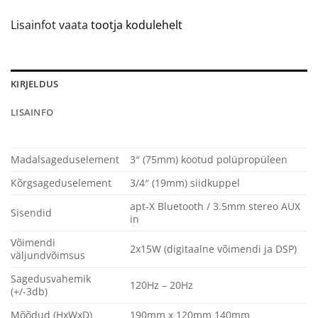
Lisainfot vaata
tootja kodulehelt
KIRJELDUS
LISAINFO
Madalsageduselement
3″ (75mm) kootud polüpropüleen
Kõrgsageduselement
3/4″ (19mm) siidkuppel
apt-X Bluetooth / 3.5mm stereo AUX
Sisendid
in
Võimendi
2x15W (digitaalne võimendi ja DSP)
väljundvõimsus
Sagedusvahemik
120Hz – 20Hz
(+/-3db)
Mõõdud (HxWxD)
190mm x 120mm 140mm