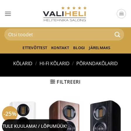
Skip
to
content
Otsi:
ETTEVÕTTEST
KONTAKT
BLOGI
JÄRELMAKS
KÕLARID
/
HI-FI KÕLARID
/
PÕRANDAKÕLARID
FILTREERI
-25%
TULE KUULAMA! / LÕPUMÜÜK!