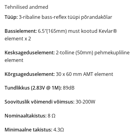
Tehnilised andmed
Tüüp:
3-ribaline bass-reflex tüüpi põrandakõlar
Bassielement:
6.5″(165mm) must kootud Kevlar®
element x 2
Kesksageduselement:
2-tolline (50mm) pehmekupliline
element
Kõrgsageduselement:
30 x 60 mm AMT element
Tundlikkus (2.83V @ 1M):
89dB
Soovituslik võimendi võimsus:
30-200W
Nominaaltakistus:
8 Ω
Minimaalne takistus:
4.3Ω