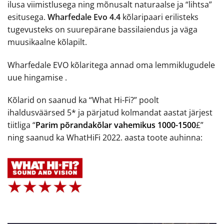
ilusa viimistlusega ning mõnusalt naturaalse ja “lihtsa”
esitusega.
Wharfedale Evo 4.4
kõlaripaari erilisteks
tugevusteks on suurepärane bassilaiendus ja väga
muusikaalne kõlapilt.
Wharfedale EVO kõlaritega annad oma lemmiklugudele
uue hingamise .
Kõlarid on saanud ka “What Hi-Fi?” poolt
ihaldusväärsed 5* ja pärjatud kolmandat aastat järjest
tiitliga “
Parim põrandakõlar vahemikus 1000-1500
£”
ning saanud ka WhatHiFi 2022. aasta toote auhinna: