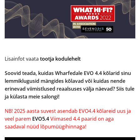
Lisainfot vaata
tootja kodulehelt
Soovid teada, kuidas Wharfedale EVO 4.4 kõlarid sinu
lemmiklugusid mängides kõlavad või kuidas nende
erinevad viimistlused reaalsuses välja näevad? Siis tule
ja külasta meie salongi!
NB! 2025 aasta suvest asendab EVO4.4 kõlareid uus ja
veel parem
EVO5.4
Viimased 4.4 paarid on aga
saadaval nüüd lõpumüügihinnaga!