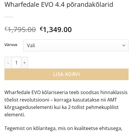
Wharfedale EVO 4.4 põrandakõlarid
Algne
Current
1,795.00
1,349.00
€
€
hind
price
oli:
is:
Värvus
€1,795.00.
€1,349.00.
Wharfedale EVO 4.4 põrandakõlarid kogus
LISA KORVI
Wharfedale EVO kõlariseeria teeb soodsas hinnaklassis
tõelist revolutsiooni – korraga kasutatakse nii AMT
kõrgsageduselementi kui ka 2-tollist pehmekuplilist
elementi.
Tegemist on kõlaritega, mis on kvaliteetse ehitusega,