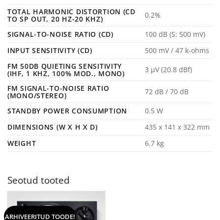
TOTAL HARMONIC DISTORTION (CD
0.2%
TO SP OUT, 20 HZ-20 KHZ)
SIGNAL-TO-NOISE RATIO (CD)
100 dB (S: 500 mV)
INPUT SENSITIVITY (CD)
500 mV / 47 k-ohms
FM 50DB QUIETING SENSITIVITY
3 μV (20.8 dBf)
(IHF, 1 KHZ, 100% MOD., MONO)
FM SIGNAL-TO-NOISE RATIO
72 dB / 70 dB
(MONO/STEREO)
STANDBY POWER CONSUMPTION
0.5 W
DIMENSIONS (W X H X D)
435 x 141 x 322 mm
WEIGHT
6.7 kg
Seotud tooted
ARHIVEERITUD TOODE!