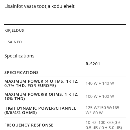
Lisainfot vaata
tootja kodulehelt
KIRJELDUS
LISAINFO
Specifications
R-S201
SPECIFICATIONS
MAXIMUM POWER (4 OHMS, 1KHZ,
140 W + 140 W
0.7% THD, FOR EUROPE)
MAXIMUM POWER(8 OHMS, 1 KHZ,
100 W + 100 W
10% THD)
125 W/150 W/165
HIGH DYNAMIC POWER/CHANNEL
(8/6/4/2 OHMS)
W/180 W
10 Hz–100 kHz(0 ±
FREQUENCY RESPONSE
0.5 dB / 0 ± 3.0 dB)