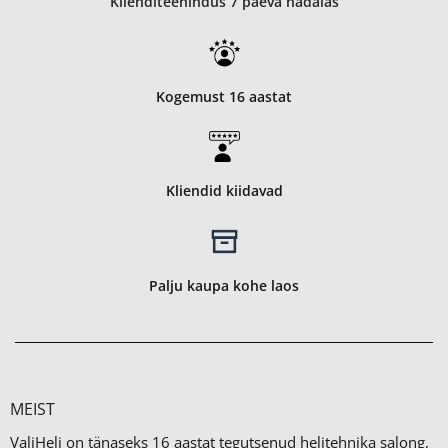
Klienditeenindus 7 päeva nädalas
Kogemust 16 aastat
Kliendid kiidavad
Palju kaupa kohe laos
MEIST
ValiHeli on tänaseks 16 aastat tegutsenud helitehnika salong,