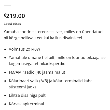
219.00
€
Laost otsas
Yamaha soodne stereoressiiver, milles on ühendatud
nii kõrge helikvaliteet kui ka ilus disainikeel
Võimsus 2x140W
Yamahale omane helipilt, mille on loonud pikaajalise
kogemusega tehnikaeksperdid
FM/AM raadio (40 jaama mälu)
Kõlaripaari valik (A/B) ja kõlariterminalid kahe
süsteemi jaoks
Lihtsa disainiga pult
Kõrvaklapiterminal