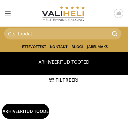
Skip
to
content
Otsi:
ETTEVÕTTEST
KONTAKT
BLOGI
JÄRELMAKS
ARHIVEERITUD TOOTED
FILTREERI
ARHIVEERITUD TOODE