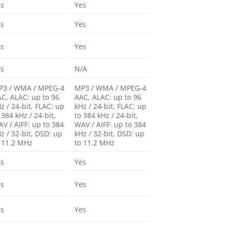
es
Yes
es
Yes
es
Yes
es
N/A
P3 / WMA / MPEG-4
MP3 / WMA / MPEG-4
C, ALAC: up to 96
AAC, ALAC: up to 96
z / 24-bit, FLAC: up
kHz / 24-bit, FLAC: up
 384 kHz / 24-bit,
to 384 kHz / 24-bit,
V / AIFF: up to 384
WAV / AIFF: up to 384
z / 32-bit, DSD: up
kHz / 32-bit, DSD: up
 11.2 MHz
to 11.2 MHz
es
Yes
es
Yes
es
Yes