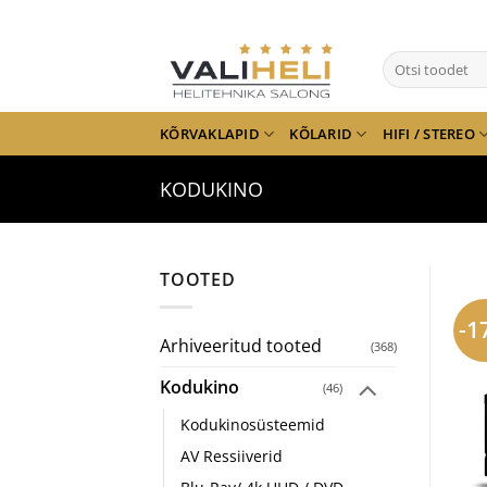
Skip
to
Otsi:
content
KÕRVAKLAPID
KÕLARID
HIFI / STEREO
KODUKINO
TOOTED
-1
Arhiveeritud tooted
(368)
Kodukino
(46)
Kodukinosüsteemid
AV Ressiiverid