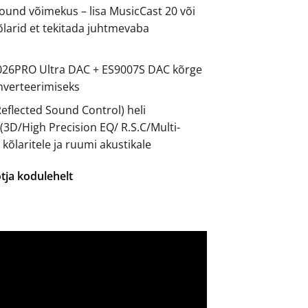
ound võimekus – lisa MusicCast 20 või
õlarid et tekitada juhtmevaba
026PRO Ultra DAC + ES9007S DAC kõrge
onverteerimiseks
eflected Sound Control) heli
3D/High Precision EQ/ R.S.C/Multi-
 kõlaritele ja ruumi akustikale
tja kodulehelt