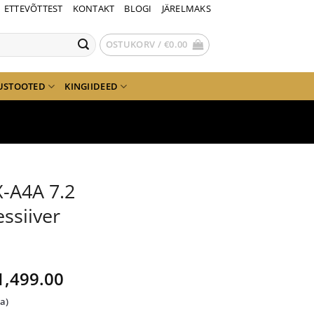
ETTEVÕTTEST
KONTAKT
BLOGI
JÄRELMAKS
OSTUKORV /
€
0.00
USTOOTED
KINGIIDEED
-A4A 7.2
ssiiver
lgne
Current
1,499.00
ind
price
da)
i:
is: