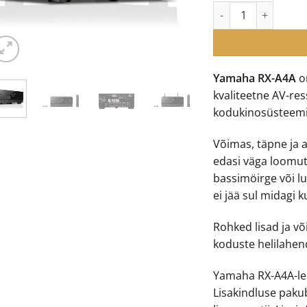
Yamaha RX-A4A 7.2 
€
Yamaha RX-A4A
on
kvaliteetne AV-ress
kodukinosüsteemi
Võimas, täpne ja a
edasi väga loomutr
bassimöirge või l
ei jää sul midagi 
Rohked lisad ja v
koduste helilahend
Yamaha RX-A4A-le v
Lisakindluse paku