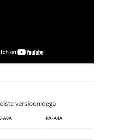
teiste versioonidega
X-A8A
RX-A4A