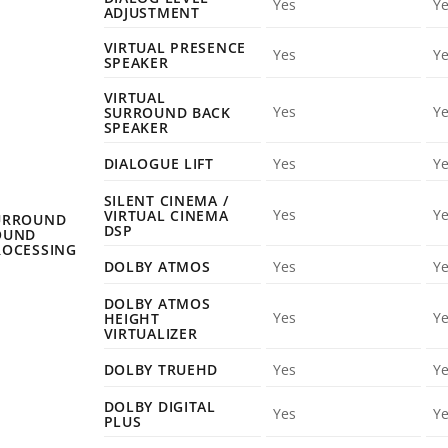
Yes
Y
ADJUSTMENT
VIRTUAL PRESENCE
Yes
Y
SPEAKER
VIRTUAL
Yes
Y
SURROUND BACK
SPEAKER
DIALOGUE LIFT
Yes
Y
SILENT CINEMA /
Yes
Y
VIRTUAL CINEMA
URROUND
DSP
OUND
ROCESSING
DOLBY ATMOS
Yes
Y
DOLBY ATMOS
Yes
Y
HEIGHT
VIRTUALIZER
DOLBY TRUEHD
Yes
Y
DOLBY DIGITAL
Yes
Y
PLUS