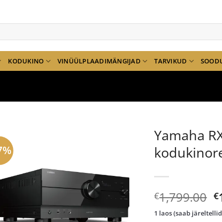
KODUKINO
VINÜÜLPLAADIMÄNGIJAD
TARVIKUD
SOOD
Yamaha RX
7%
kodukinore
A
1,799.00
€
€
h
1 laos (saab järeltelli
ol