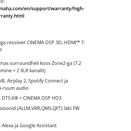
fo:
amaha.com/en/support/warranty/high-
ranty.html
liga ressiiver CINEMA DSP 3D, HDMI™ 7-
it
õimas surroundheli koos Zone2-ga (7.2
imine + 2 XLR kanalit)
h®, Airplay 2, Spotify Connect ja
i-ruum audio
, DTS:X® + CINEMA DSP HD3
ioonid (ALLM,VRR,QMS,QFT) läbi FW
 Alexa ja Google Assistant