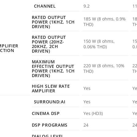
CHANNEL
9.2
11
RATED OUTPUT
185 W (8 ohms, 0.9%
18
POWER (1KHZ, 1CH
THD)
T
DRIVEN)
RATED OUTPUT
150 W (8 ohms,
15
POWER (20HZ-
PLIFIER
20KHZ, 2CH
0.06% THD)
0.
ECTION
DRIVEN)
MAXIMUM
220 W (8 ohms, 10%
22
EFFECTIVE OUTPUT
POWER (1KHZ, 1CH
THD)
T
DRIVEN)
HIGH SLEW RATE
Yes
Y
AMPLIFIER
SURROUND:AI
Yes
Y
CINEMA DSP
Yes (HD3)
Ye
DSP PROGRAMS
24
2
DIALOG LEVEL