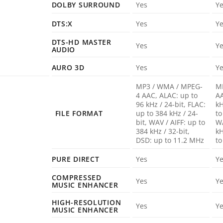
DOLBY SURROUND
Yes
Y
DTS:X
Yes
Y
DTS-HD MASTER
Yes
Y
AUDIO
AURO 3D
Yes
Y
MP3 / WMA / MPEG-
M
4 AAC, ALAC: up to
AA
96 kHz / 24-bit, FLAC:
kH
FILE FORMAT
up to 384 kHz / 24-
to
bit, WAV / AIFF: up to
WA
384 kHz / 32-bit,
kH
DSD: up to 11.2 MHz
to
PURE DIRECT
Yes
Y
COMPRESSED
Yes
Y
MUSIC ENHANCER
HIGH-RESOLUTION
Yes
Y
MUSIC ENHANCER