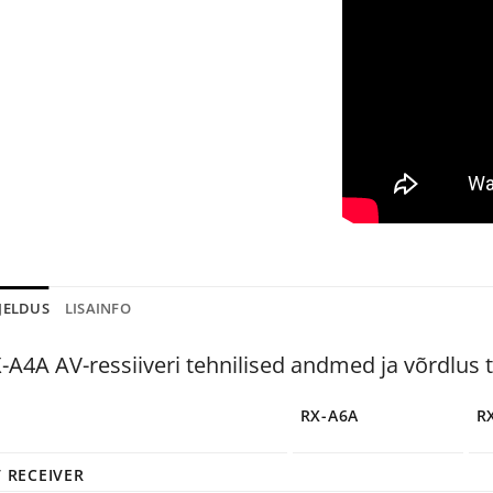
JELDUS
LISAINFO
-A4A AV-ressiiveri tehnilised andmed ja võrdlus 
RX-A6A
R
 RECEIVER