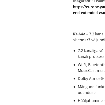
lisagarantii: Lisain
https://europe.y
end-extended-war
RX-A4A – 7.2 kana
sisendit/3-väljund
7.2 kanaliga v
kanali protsess
Wi-Fi, Bluetoot
MusicCast mult
Dolby Atmos® 
Mängude funkts
uuenduse
Hääljuhtimine –