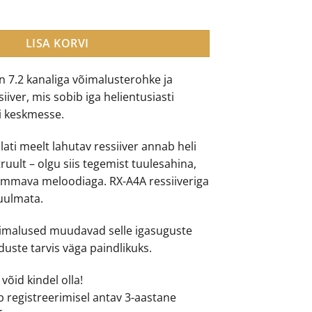
kodukinoressiiver kogus
1,799.00.
€1,499.00.
LISA KORVI
 7.2 kanaliga võimalusterohke ja
iiver, mis sobib iga helientusiasti
 keskmesse.
lati meelt lahutav ressiiver annab heli
uult – olgu siis tegemist tuulesahina,
ummava meloodiaga. RX-A4A ressiiveriga
kuulmata.
õimalused muudavad selle igasuguste
uste tarvis väga paindlikuks.
õid kindel olla!
b registreerimisel antav 3-aastane