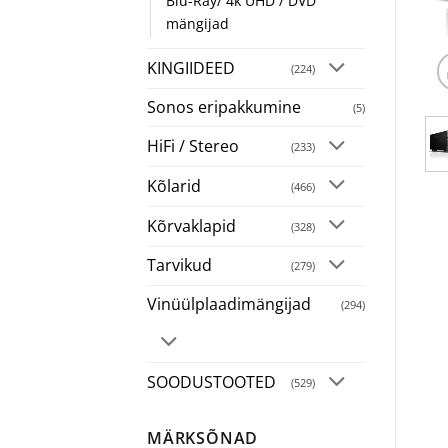
Blu-Ray/ 4k UHD / DVD
mängijad
KINGIIDEED
(224)
Sonos eripakkumine
(5)
HiFi / Stereo
(233)
Kõlarid
(466)
Kõrvaklapid
(328)
Tarvikud
(279)
Vinüülplaadimängijad
(294)
SOODUSTOOTED
(529)
MÄRKSÕNAD