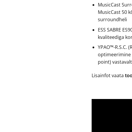
MusicCast Surr
MusicCast 50 k
surroundheli
ESS SABRE ES9
kvaliteediga k
YPAO™-R.S.C. (R
optimeerimine (
point) vastavalt
Lisainfot vaata
too