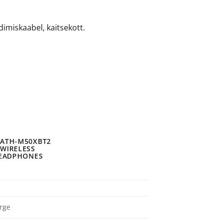
imiskaabel, kaitsekott.
rge