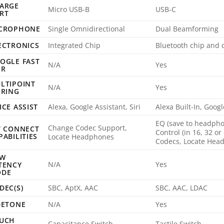
ARGE
Micro USB-B
USB-C
RT
CROPHONE
Single Omnidirectional
Dual Beamforming
ECTRONICS
Integrated Chip
Bluetooth chip and
OGLE FAST
N/A
Yes
IR
LTIPOINT
N/A
Yes
IRING
ICE ASSIST
Alexa, Google Assistant, Siri
Alexa Built-In, Googl
EQ (save to headpho
Change Codec Support,
T CONNECT
Control (in 16, 32 o
PABILITIES
Locate Headphones
Codecs, Locate Hea
OW
N/A
Yes
TENCY
DE
DEC(S)
SBC, AptX, AAC
SBC, AAC, LDAC
DETONE
N/A
Yes
UCH
Capacitance Switch
Tactile Switch