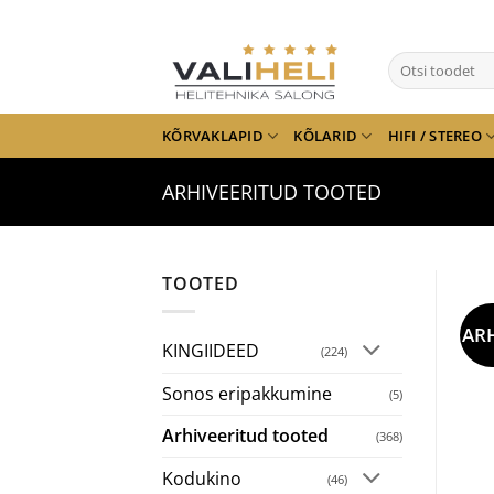
Skip
to
Otsi:
content
KÕRVAKLAPID
KÕLARID
HIFI / STEREO
ARHIVEERITUD TOOTED
TOOTED
AR
KINGIIDEED
(224)
Sonos eripakkumine
(5)
Arhiveeritud tooted
(368)
Kodukino
(46)