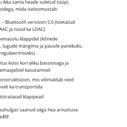
 ikka sama heade suletud tüüpi,
pidega, mida iseloomustab:
– Bluetooth versioon 5.0 (toetatud
 AAC ja nüüd ka LDAC)
emasolu klappidel (kõnede
, lugude mängima ja pausile panekuks,
reguleerimiseks)
situs koos korraliku bassiosaga ja
emaajalisel kasutamisel
konstruktsioon, mis võimaldab neid
valt ka transportida
pööratavad klapipead
uuhulgas saanud väga hea arvustuse
-Fi?
.