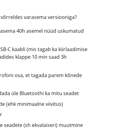
võrreldes varasema versiooniga?
arasema 40h asemel nüüd uskumatud
SB-C kaabli (mis tagab ka kiirlaadimise
aadides klappe 10 min saad 3h
rofoni osa, et tagada parem kõnede
ada üle Bluetoothi ka mitu seadet
e (ehk minimaalne viivitus)
r
te seadete (sh ekvalaiseri) muutmine