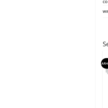
CO
WI
S
ARH