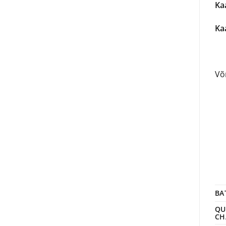
Kaa
Ka
Võ
BA
QU
CH