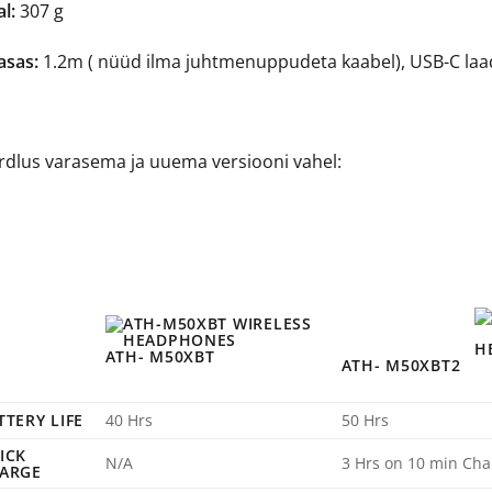
l:
307 g
asas:
1.2m ( nüüd ilma juhtmenuppudeta kaabel), USB-C laad
rdlus varasema ja uuema versiooni vahel:
ATH- M50XBT
ATH- M50XBT2
TTERY LIFE
40 Hrs
50 Hrs
ICK
N/A
3 Hrs on 10 min Cha
ARGE