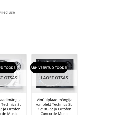
wired use
UD TOODE!
ARHIVEERITUD TOODE!
T OTSAS
LAOST OTSAS
+
laadimängija
Vinüülplaadimängija
 Technics SL-
komplekt Technics SL-
 ja Ortofon
1210GR2 ja Ortofon
rde Music
Concorde Music