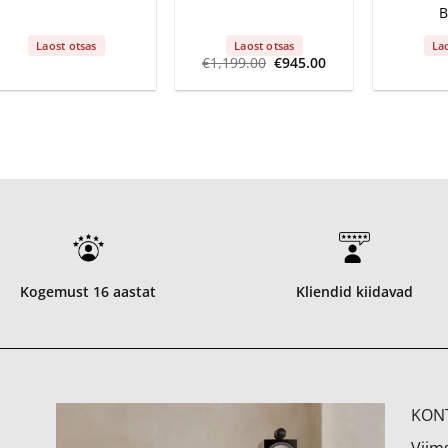
B
Laost otsas
Laost otsas
La
Algne
Current
€
1,199.00
€
945.00
hind
price
oli:
is:
€1,199.00.
€945.00.
Kogemust 16 aastat
Kliendid kiidavad
KON