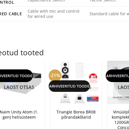
NTROL
Cable with mic and control
RED CABLE
Standard cable for 
for wired use
eotud tooted
-21%
IVEERITUD TOODE
ARHIVEERIT
ARHIVEERITUD TOODE
LAOST OTSAS
LAOST OTSAS
LAOS
+
+
+
Naim Unity Atom (1.
Triangle Borea BR08
Vinüülp
gen) helisüsteem
põrandakõlarid
komplekt
1200GR2
Conco