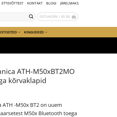
ETTEVÕTTEST
KONTAKT
BLOGI
JÄRELMAKS
OSTUKORV /
€
0.00
USTOOTED
KINGIIDEED
hnica ATH-M50xBT2MO
ga kõrvaklapid
a ATH -M50x BT2 on uuem
laarsetest M50x Bluetooth toega