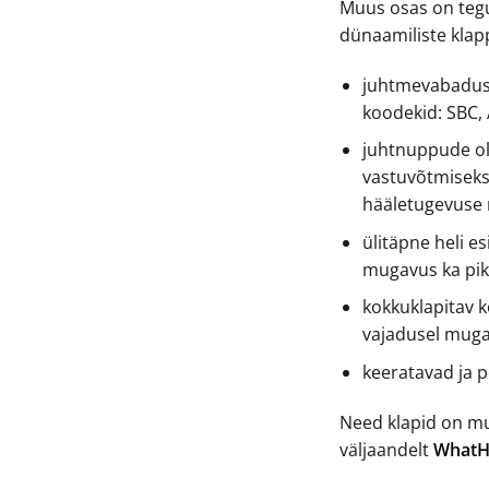
Muus osas on tegu
dünaamiliste klap
juhtmevabadus 
koodekid: SBC,
juhtnuppude ol
vastuvõtmiseks
hääletugevuse 
ülitäpne heli e
mugavus ka pik
kokkuklapitav 
vajadusel muga
keeratavad ja 
Need klapid on m
väljaandelt
WhatHi