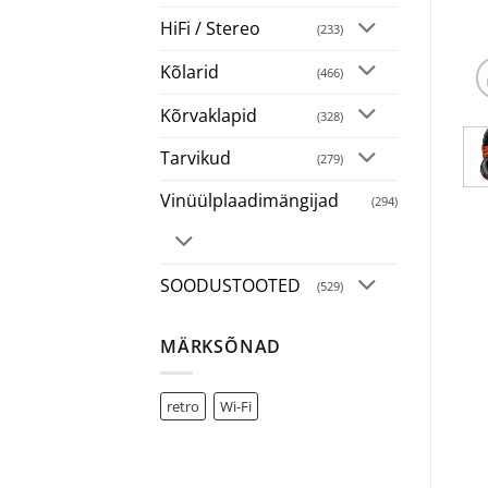
HiFi / Stereo
(233)
Kõlarid
(466)
Kõrvaklapid
(328)
Tarvikud
(279)
Vinüülplaadimängijad
(294)
SOODUSTOOTED
(529)
MÄRKSÕNAD
retro
Wi-Fi