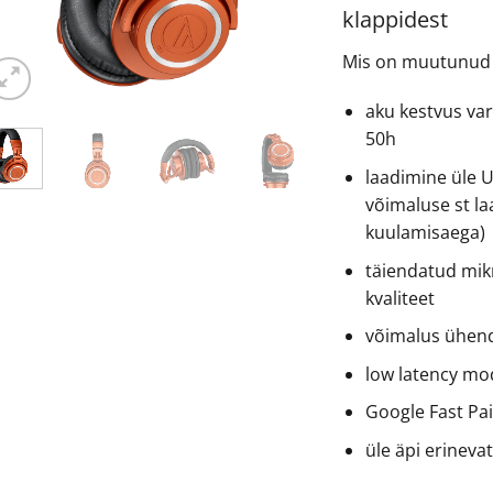
klappidest
Mis on muutunud 
aku kestvus v
50h
laadimine üle U
võimaluse st l
kuulamisaega)
täiendatud mik
kvaliteet
võimalus ühend
low latency mod
Google Fast Pai
üle äpi erineva