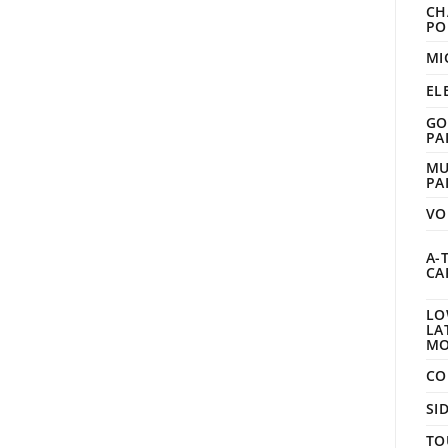
CH
PO
MI
EL
GO
PA
MU
PA
VO
A-
CA
L
LA
MO
CO
SI
TO