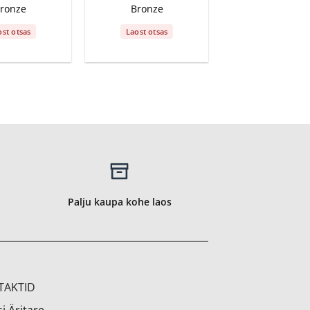
ronze
Bronze
ost otsas
Laost otsas
Palju kaupa kohe laos
TAKTID