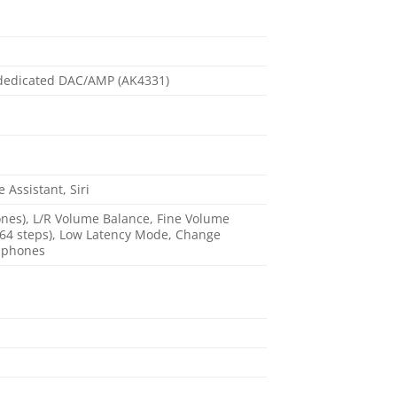
 dedicated DAC/AMP (AK4331)
e Assistant, Siri
nes), L/R Volume Balance, Fine Volume
r 64 steps), Low Latency Mode, Change
dphones