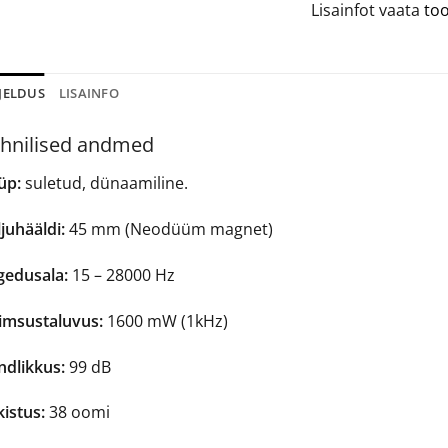
Lisainfot vaata
too
JELDUS
LISAINFO
hnilised andmed
üp:
suletud, dünaamiline.
juhääldi:
45 mm (Neodüüm magnet)
gedusala:
15 – 28000 Hz
imsustaluvus:
1600 mW (1kHz)
ndlikkus:
99 dB
istus:
38 oomi