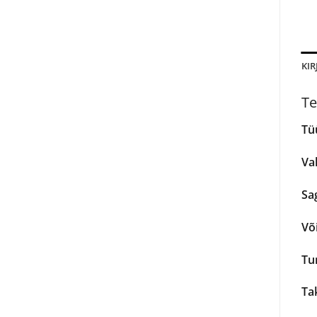
KIR
Te
Tü
Val
Sa
Võ
Tu
Tak