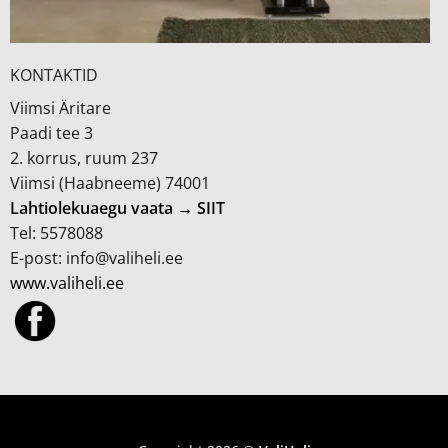
KONTAKTID
Viimsi Äritare
Paadi tee 3
2. korrus, ruum 237
Viimsi (Haabneeme) 74001
Lahtiolekuaegu vaata → SIIT
Tel: 5578088
E-post: info@valiheli.ee
www.valiheli.ee
MÜÜGITINGIMUSED JA PRIVAATSUSPOLIITIKA