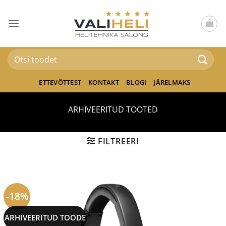
Skip
to
content
Otsi:
ETTEVÕTTEST
KONTAKT
BLOGI
JÄRELMAKS
ARHIVEERITUD TOOTED
FILTREERI
-18%
ARHIVEERITUD TOODE