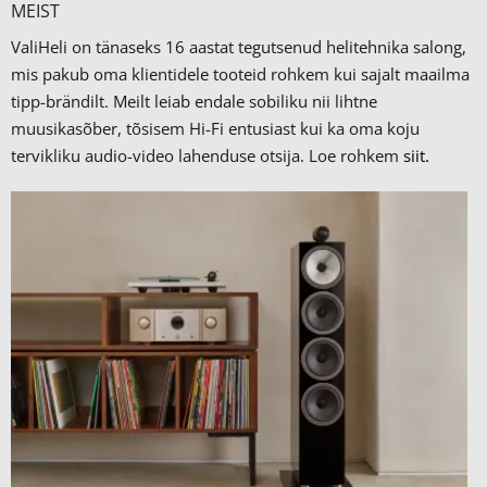
MEIST
ValiHeli on tänaseks 16 aastat tegutsenud helitehnika salong,
mis pakub oma klientidele tooteid rohkem kui sajalt maailma
tipp-brändilt.
Meilt leiab endale sobiliku nii lihtne
muusikasõber, tõsisem Hi-Fi entusiast kui ka oma koju
tervikliku audio-video lahenduse otsija. Loe rohkem
siit.