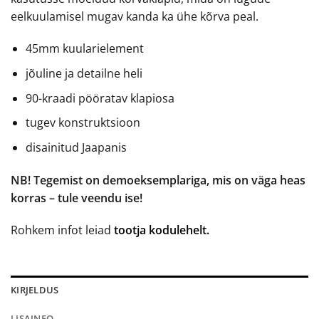
eelkuulamisel mugav kanda ka ühe kõrva peal.
45mm kuularielement
jõuline ja detailne heli
90-kraadi pööratav klapiosa
tugev konstruktsioon
disainitud Jaapanis
NB! Tegemist on demoeksemplariga, mis on väga heas
korras – tule veendu ise!
Rohkem infot leiad
tootja kodulehelt.
KIRJELDUS
LISAINFO