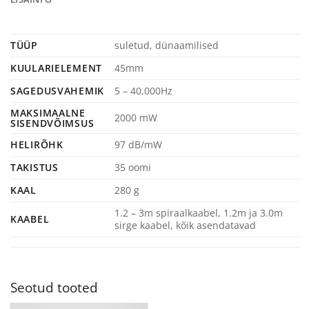
TÜÜP
suletud, dünaamilised
KUULARIELEMENT
45mm
SAGEDUSVAHEMIK
5 – 40,000Hz
MAKSIMAALNE
2000 mW
SISENDVÕIMSUS
HELIRÕHK
97 dB/mW
TAKISTUS
35 oomi
KAAL
280 g
1.2 – 3m spiraalkaabel, 1.2m ja 3.0m
KAABEL
sirge kaabel, kõik asendatavad
Seotud tooted