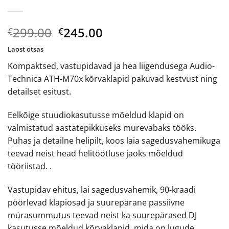
Algne
Current
299.00
245.00
€
€
hind
price
Laost otsas
oli:
is:
Kompaktsed, vastupidavad ja hea liigendusega Audio-
€299.00.
€245.00.
Technica ATH-M70x kõrvaklapid pakuvad kestvust ning
detailset esitust.
Eelkõige stuudiokasutusse mõeldud klapid on
valmistatud aastatepikkuseks murevabaks tööks.
Puhas ja detailne helipilt, koos laia sagedusvahemikuga
teevad neist head helitöötluse jaoks mõeldud
tööriistad. .
Vastupidav ehitus, lai sagedusvahemik, 90-kraadi
pöörlevad klapiosad ja suurepärane passiivne
mürasummutus teevad neist ka suurepärased DJ
kasutusse mõeldud kõrvaklapid, mida on lugude