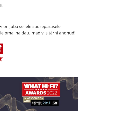
lt
i on juba sellele suurepärasele
ile oma ihaldatuimad viis tärni andnud!