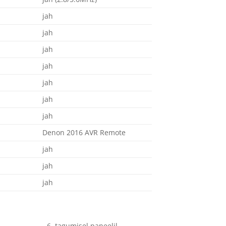
jah
jah
jah
jah
jah
jah
jah
Denon 2016 AVR Remote
jah
jah
jah
6, tagumisel paneelil