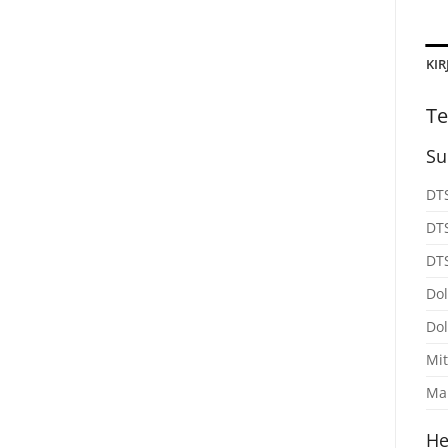
KIR
Te
Su
DTS
DTS
DTS
Dol
Do
Mit
Mak
He