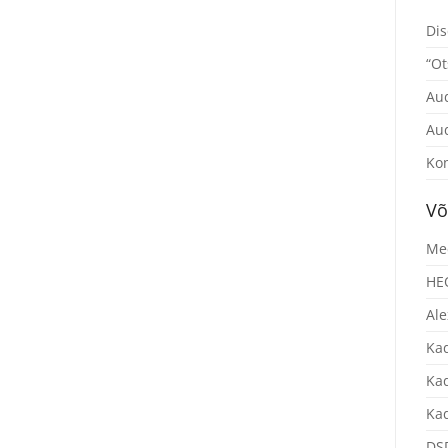
Dis
“Ot
Au
Au
Kom
Võ
Mee
HEO
Ale
Ka
Kad
Kad
DS