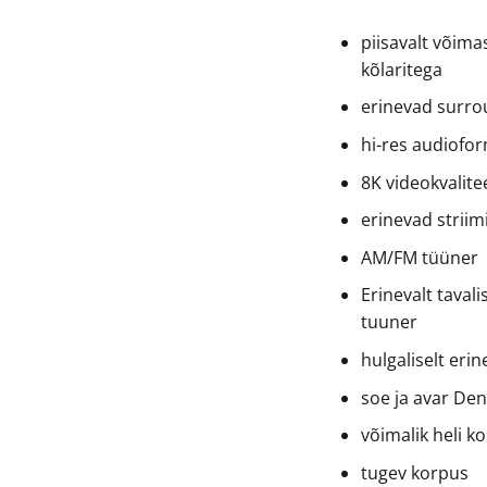
piisavalt võima
kõlaritega
erinevad surr
hi-res audiofor
8K videokvalite
erinevad strii
AM/FM tüüner
Erinevalt taval
tuuner
hulgaliselt eri
soe ja avar Den
võimalik heli k
tugev korpus