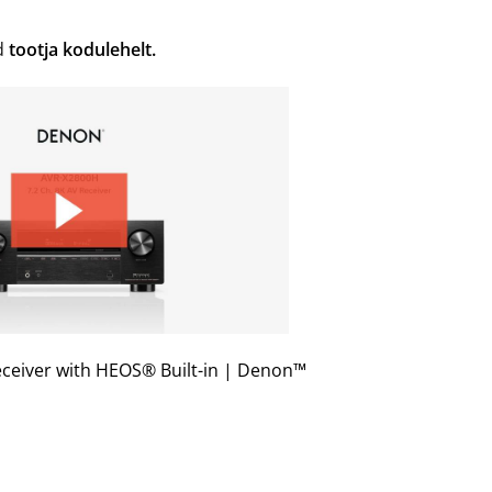
ad
tootja kodulehelt.
ceiver with HEOS® Built-in | Denon™