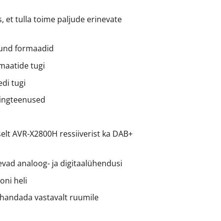
s, et tulla toime paljude erinevate
ound formaadid
maatide tugi
edi tugi
mingteenused
iselt AVR-X2800H ressiiverist ka DAB+
nevad analoog- ja digitaalühendusi
oni heli
ohandada vastavalt ruumile