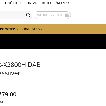
ETTEVÕTTEST
KONTAKT
BLOGI
JÄRELMAKS
OSTUKORV /
€
0.00
USTOOTED
KINGIIDEED
R-X2800H DAB
ssiiver
lgne
Current
779.00
ind
price
da)
i:
is: