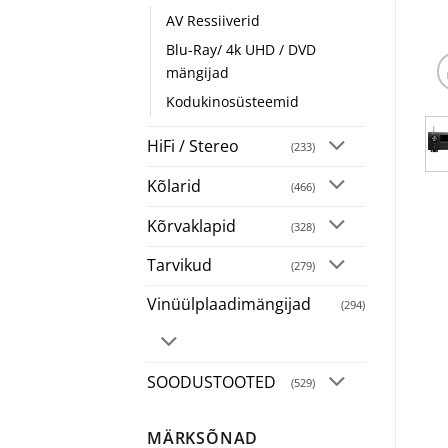
AV Ressiiverid
Blu-Ray/ 4k UHD / DVD
mängijad
Kodukinosüsteemid
HiFi / Stereo
(233)
Kõlarid
(466)
Kõrvaklapid
(328)
Tarvikud
(279)
Vinüülplaadimängijad
(294)
SOODUSTOOTED
(529)
MÄRKSÕNAD