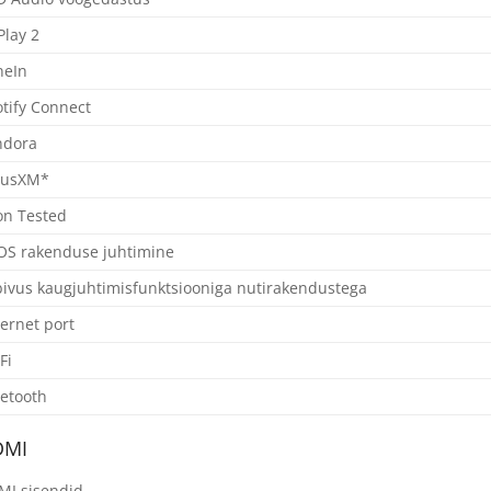
Play 2
neIn
tify Connect
ndora
iusXM*
on Tested
OS rakenduse juhtimine
ivus kaugjuhtimisfunktsiooniga nutirakendustega
ernet port
Fi
etooth
DMI
MI sisendid