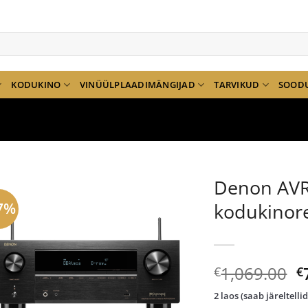
KODUKINO
VINÜÜLPLAADIMÄNGIJAD
TARVIKUD
SOOD
Denon AV
7%
kodukinore
A
1,069.00
€
€
h
2 laos (saab järeltelli
ol