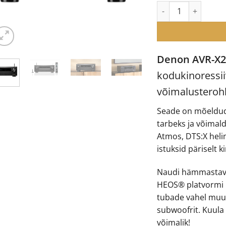
Denon AVR-X2800H D
€
Denon AVR-X
kodukinoressii
võimalusteroh
Seade on mõeldud
tarbeks ja võimal
Atmos, DTS:X helim
istuksid päriselt ki
Naudi hämmastavat
HEOS® platvormi m
tubade vahel muus
subwoofrit. Kuula v
võimalik!