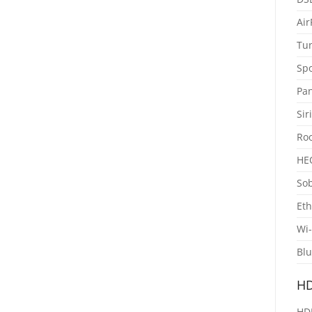
Air
Tu
Spo
Pa
Sir
Ro
HE
Sob
Eth
Wi-
Blu
H
HD