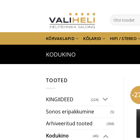
Skip
to
Otsi:
content
KÕRVAKLAPID
KÕLARID
HIFI / STEREO
KODUKINO
TOOTED
-2
KINGIIDEED
(224)
Sonos eripakkumine
(5)
Arhiveeritud tooted
(368)
Kodukino
(46)