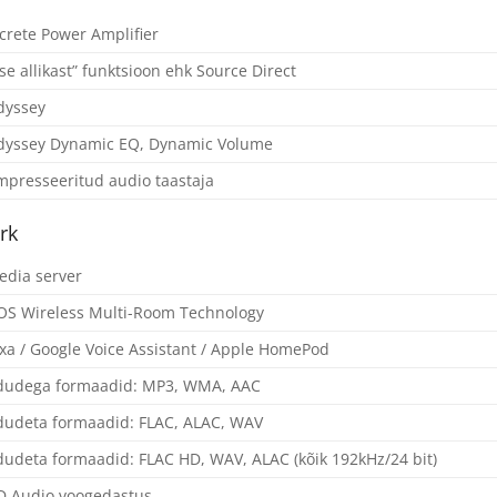
crete Power Amplifier
se allikast” funktsioon ehk Source Direct
dyssey
dyssey Dynamic EQ, Dynamic Volume
presseeritud audio taastaja
rk
dia server
S Wireless Multi-Room Technology
xa / Google Voice Assistant / Apple HomePod
dudega formaadid: MP3, WMA, AAC
udeta formaadid: FLAC, ALAC, WAV
udeta formaadid: FLAC HD, WAV, ALAC (kõik 192kHz/24 bit)
D Audio voogedastus