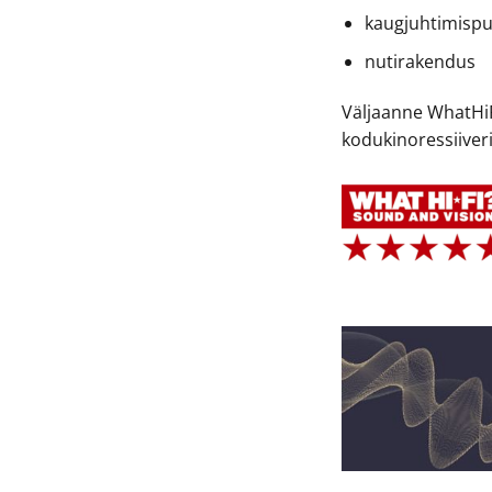
kaugjuhtimispu
nutirakendus
Väljaanne WhatHiF
kodukinoressiiver