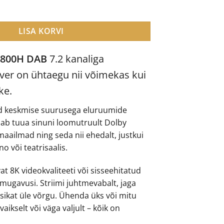
AB kodukinoressiiver kogus
1,069.00.
€779.00.
LISA KORVI
2800H DAB
7.2 kanaliga
ver on ühtaegu nii võimekas kui
ke.
 keskmise suurusega eluruumide
dab tuua sinuni loomutruult Dolby
aailmad ning seda nii ehedalt, justkui
no või teatrisaalis.
 8K videokvaliteeti või sisseehitatud
ugavusi. Striimi juhtmevabalt, jaga
ikat üle võrgu. Ühenda üks või mitu
aikselt või väga valjult – kõik on