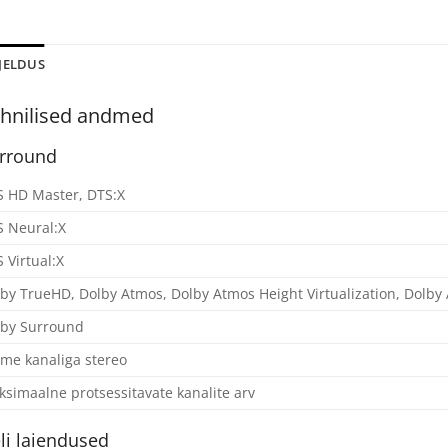
JELDUS
hnilised andmed
rround
 HD Master, DTS:X
 Neural:X
 Virtual:X
by TrueHD, Dolby Atmos, Dolby Atmos Height Virtualization, Dolby
lby Surround
me kanaliga stereo
simaalne protsessitavate kanalite arv
li laiendused