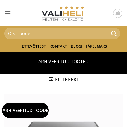
Skip
to
content
Otsi:
ETTEVÕTTEST
KONTAKT
BLOGI
JÄRELMAKS
ARHIVEERITUD TOOTED
FILTREERI
ARHIVEERITUD TOODE