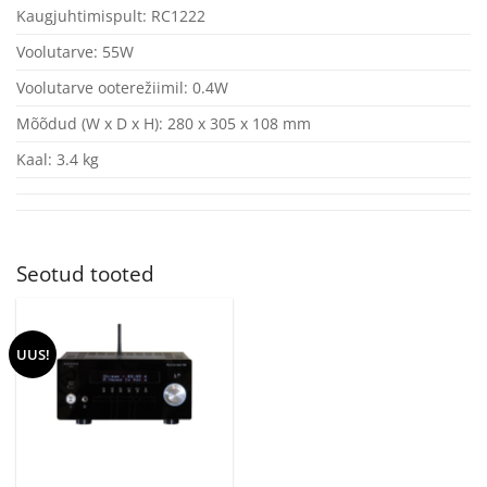
Kaugjuhtimispult: RC1222
Voolutarve: 55W
Voolutarve ooterežiimil: 0.4W
Mõõdud (W x D x H): 280 x 305 x 108 mm
Kaal: 3.4 kg
Seotud tooted
UUS!