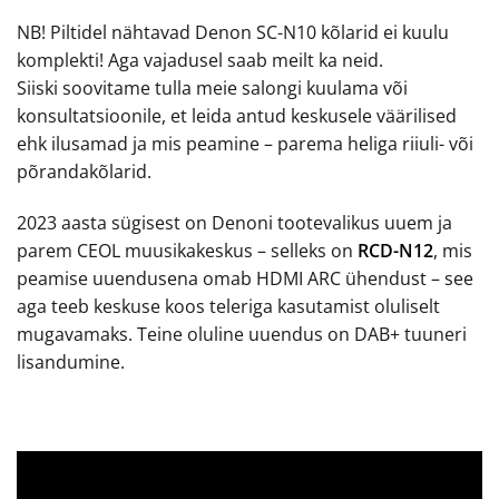
NB! Piltidel nähtavad Denon SC-N10 kõlarid ei kuulu
komplekti! Aga vajadusel saab meilt ka neid.
Siiski soovitame tulla meie salongi kuulama või
konsultatsioonile, et leida antud keskusele väärilised
ehk ilusamad ja mis peamine – parema heliga riiuli- või
põrandakõlarid.
2023 aasta sügisest on Denoni tootevalikus uuem ja
parem CEOL muusikakeskus – selleks on
RCD-N12
, mis
peamise uuendusena omab HDMI ARC ühendust – see
aga teeb keskuse koos teleriga kasutamist oluliselt
mugavamaks. Teine oluline uuendus on DAB+ tuuneri
lisandumine.