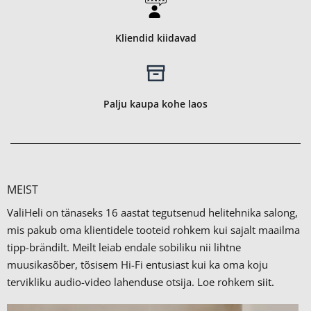
Kliendid kiidavad
Palju kaupa kohe laos
MEIST
ValiHeli on tänaseks 16 aastat tegutsenud helitehnika salong,
mis pakub oma klientidele tooteid rohkem kui sajalt maailma
tipp-brändilt.
Meilt leiab endale sobiliku nii lihtne
muusikasõber, tõsisem Hi-Fi entusiast kui ka oma koju
tervikliku audio-video lahenduse otsija. Loe rohkem
siit.