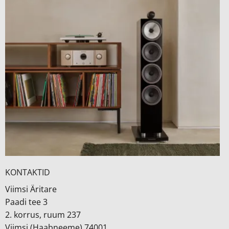
KONTAKTID
Viimsi Äritare
Paadi tee 3
2. korrus, ruum 237
Viimsi (Haabneeme) 74001