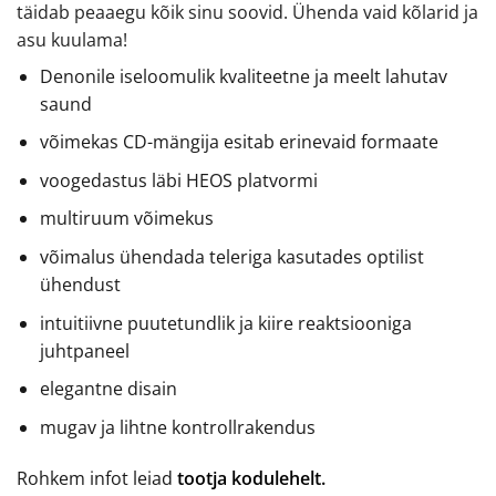
täidab peaaegu kõik sinu soovid. Ühenda vaid kõlarid ja
asu kuulama!
Denonile iseloomulik kvaliteetne ja meelt lahutav
saund
võimekas CD-mängija esitab erinevaid formaate
voogedastus läbi HEOS platvormi
multiruum võimekus
võimalus ühendada teleriga kasutades optilist
ühendust
intuitiivne puutetundlik ja kiire reaktsiooniga
juhtpaneel
elegantne disain
mugav ja lihtne kontrollrakendus
Rohkem infot leiad
tootja kodulehelt.