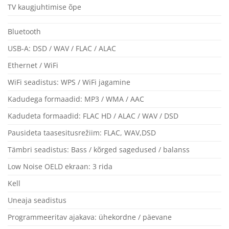
TV kaugjuhtimise õpe
Bluetooth
USB-A: DSD / WAV / FLAC / ALAC
Ethernet / WiFi
WiFi seadistus: WPS / WiFi jagamine
Kadudega formaadid: MP3 / WMA / AAC
Kadudeta formaadid: FLAC HD / ALAC / WAV / DSD
Pausideta taasesitusrežiim: FLAC, WAV,DSD
Tämbri seadistus: Bass / kõrged sagedused / balanss
Low Noise OELD ekraan: 3 rida
Kell
Uneaja seadistus
Programmeeritav ajakava: ühekordne / päevane