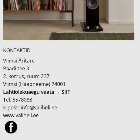
KONTAKTID
Viimsi Äritare
Paadi tee 3
2. korrus, ruum 237
Viimsi (Haabneeme) 74001
Lahtiolekuaegu vaata → SIIT
Tel: 5578088
E-post: info@valiheli.ee
www.valiheli.ee