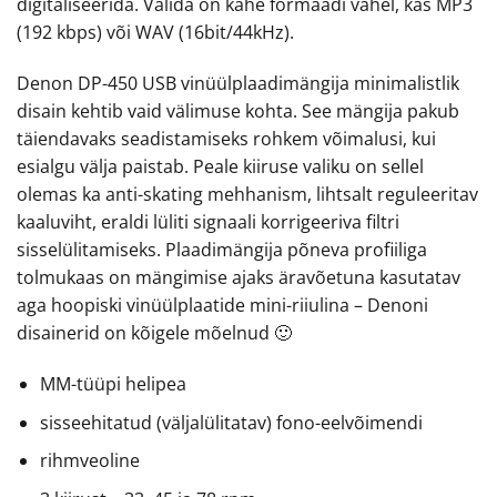
digitaliseerida. Valida on kahe formaadi vahel, kas MP3
(192 kbps) või WAV (16bit/44kHz).
Denon DP-450 USB vinüülplaadimängija minimalistlik
disain kehtib vaid välimuse kohta. See mängija pakub
täiendavaks seadistamiseks rohkem võimalusi, kui
esialgu välja paistab. Peale kiiruse valiku on sellel
olemas ka anti-skating mehhanism, lihtsalt reguleeritav
kaaluviht, eraldi lüliti signaali korrigeeriva filtri
sisselülitamiseks. Plaadimängija põneva profiiliga
tolmukaas on mängimise ajaks äravõetuna kasutatav
aga hoopiski vinüülplaatide mini-riiulina – Denoni
disainerid on kõigele mõelnud 🙂
MM-tüüpi helipea
sisseehitatud (väljalülitatav) fono-eelvõimendi
rihmveoline