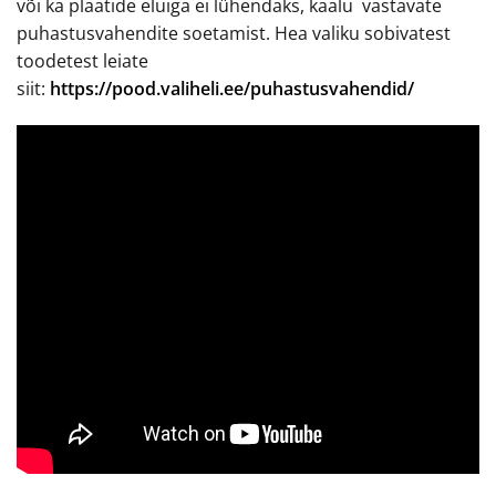
või ka plaatide eluiga ei lühendaks, kaalu vastavate
puhastusvahendite soetamist. Hea valiku sobivatest
toodetest leiate
siit:
https://pood.valiheli.ee/puhastusvahendid/