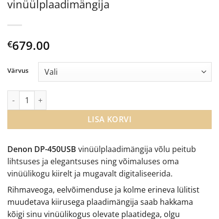
vinüülplaadimängija
679.00
€
Värvus
Denon DP-450 USB poolautomaatne vinüülplaadimängija kogus
LISA KORVI
Denon DP-450USB
vinüülplaadimängija võlu peitub
lihtsuses ja elegantsuses ning võimaluses oma
vinüülikogu kiirelt ja mugavalt digitaliseerida.
Rihmaveoga, eelvõimenduse ja kolme erineva lülitist
muudetava kiirusega plaadimängija saab hakkama
kõigi sinu vinüülikogus olevate plaatidega, olgu