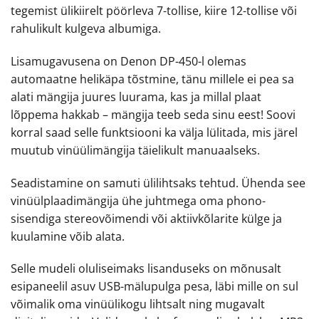
tegemist ülikiirelt pöörleva 7-tollise, kiire 12-tollise või
rahulikult kulgeva albumiga.
Lisamugavusena on Denon DP-450-l olemas
automaatne helikäpa tõstmine, tänu millele ei pea sa
alati mängija juures luurama, kas ja millal plaat
lõppema hakkab – mängija teeb seda sinu eest! Soovi
korral saad selle funktsiooni ka välja lülitada, mis järel
muutub vinüülimängija täielikult manuaalseks.
Seadistamine on samuti ülilihtsaks tehtud. Ühenda see
vinüülplaadimängija ühe juhtmega oma phono-
sisendiga stereovõimendi või aktiivkõlarite külge ja
kuulamine võib alata.
Selle mudeli oluliseimaks lisanduseks on mõnusalt
esipaneelil asuv USB-mälupulga pesa, läbi mille on sul
võimalik oma vinüülikogu lihtsalt ning mugavalt