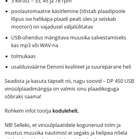
3 kiirust – 33, 45 ja 78 rpm
poolautomaatne käsitlemine (tõstab plaadipoole
lõpus ise helikäpa plaadi pealt üles ja seiskab
mootori) on vajadusel väljalülitatav
USB-ühendus mängitava muusika salvestamiseks
kas mp3 või WAV-na
tolmukaas
usaldusväärne Denoni kvaliteet ja suurepärane heli
Seadista ja kasuta täpselt nii, nagu soovid – DP 450 USB
vinüülplaadimängija on valmis sinu plaadikoguga
sõbraks saama!
Rohkem infot tootja
kodulehelt
.
NB! Selleks, et vinüülplaatidele kogunenud tolm ja
mustus muusika nautimist ei segaks ja helipea nõela