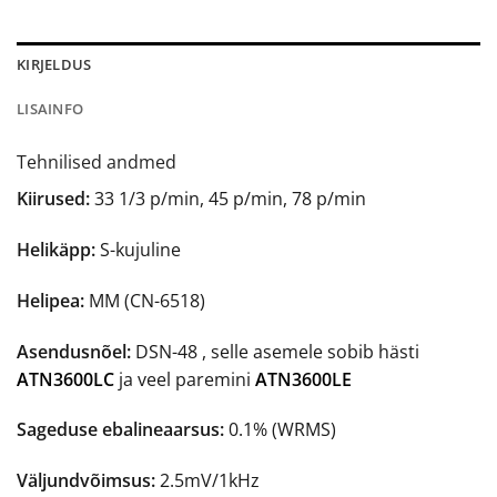
KIRJELDUS
LISAINFO
Tehnilised andmed
Kiirused:
33 1/3 p/min, 45 p/min, 78 p/min
Helikäpp:
S-kujuline
Helipea:
MM (CN-6518)
Asendusnõel:
DSN-48 , selle asemele sobib hästi
ATN3600LC
ja veel paremini
ATN3600LE
Sageduse ebalineaarsus:
0.1% (WRMS)
Väljundvõimsus:
2.5mV/1kHz