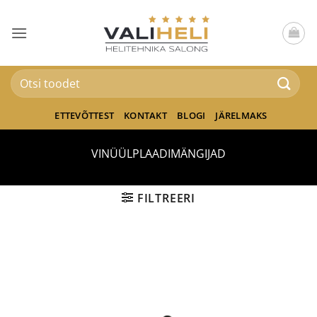
Skip
to
content
Otsi:
ETTEVÕTTEST
KONTAKT
BLOGI
JÄRELMAKS
VINÜÜLPLAADIMÄNGIJAD
FILTREERI