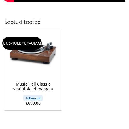
Seotud tooted
UUS/TULE TUTVUMA!
Music Hall Classic
vinüülplaadimängija
Tellimisel
€
699.00