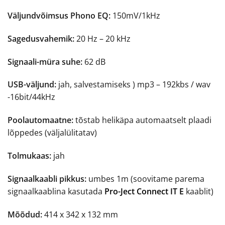
Väljundvõimsus Phono EQ:
150mV/1kHz
Sagedusvahemik:
20 Hz – 20 kHz
Signaali-müra suhe:
62 dB
USB-väljund:
jah, salvestamiseks ) mp3 – 192kbs / wav
-16bit/44kHz
Poolautomaatne:
tõstab helikäpa automaatselt plaadi
lõppedes (väljalülitatav)
Tolmukaas:
jah
Signaalkaabli pikkus:
umbes 1m (soovitame parema
signaalkaablina kasutada
Pro-Ject Connect IT E
kaablit)
Mõõdud:
414 x 342 x 132 mm