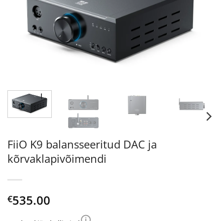
FiiO K9 balansseeritud DAC ja
kõrvaklapivõimendi
535.00
€