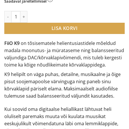
Saadaval järeltellimisel
FiiO K9 balansseeritud DAC ja kõrvaklapivõimendi kogus
LISA KORVI
FiiO K9
on tõsisematele helientusiastidele mõeldud
madala moonutus- ja mürataseme ning balansseeritud
väljundiga DAC/kõrvaklapivõimendi, mis tuleb kergesti
toime ka kõige nõudlikeimate kõrvaklappidega.
K9 helipilt on väga puhas, detailne, musikaalne ja õige
pisut soojemapoolse värvinguga ning paneb sinu
kõrvaklapid päriselt elama. Maksimaalselt audiofiilse
tulemuse saad balansseeritud väljundit kasutades.
Kui soovid oma digitaalse heliallikast lähtuvat heli
oluliselt paremaks muuta või kuulata muusikat
eeskujulikult võimendatuna läbi oma lemmiklappide,