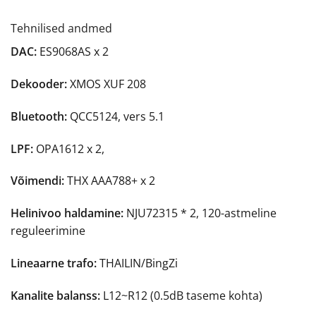
Tehnilised andmed
DAC:
ES9068AS x 2
Dekooder:
XMOS XUF 208
Bluetooth:
QCC5124, vers 5.1
LPF:
OPA1612 x 2,
Võimendi:
THX AAA788+ x 2
Helinivoo haldamine:
NJU72315 * 2, 120-astmeline
reguleerimine
Lineaarne trafo:
THAILIN/BingZi
Kanalite balanss:
L12~R12 (0.5dB taseme kohta)