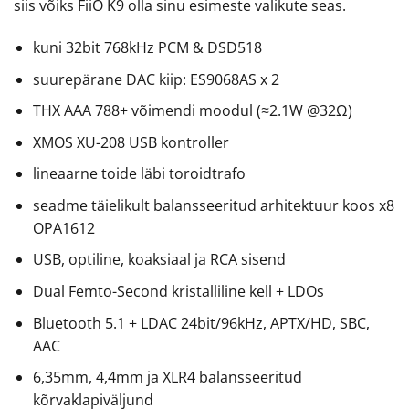
siis võiks FiiO K9 olla sinu esimeste valikute seas.
kuni 32bit 768kHz PCM & DSD518
suurepärane DAC kiip: ES9068AS x 2
THX AAA 788+ võimendi moodul (≈2.1W @32Ω)
XMOS XU-208 USB kontroller
lineaarne toide läbi toroidtrafo
seadme täielikult balansseeritud arhitektuur koos x8
OPA1612
USB, optiline, koaksiaal ja RCA sisend
Dual Femto-Second kristalliline kell + LDOs
Bluetooth 5.1 + LDAC 24bit/96kHz, APTX/HD, SBC,
AAC
6,35mm, 4,4mm ja XLR4 balansseeritud
kõrvaklapiväljund