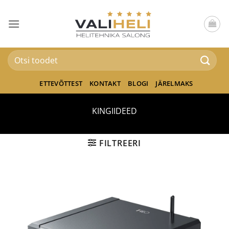
Skip
to
content
Otsi:
ETTEVÕTTEST
KONTAKT
BLOGI
JÄRELMAKS
KINGIIDEED
FILTREERI