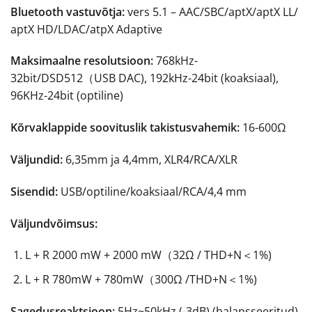
Bluetooth vastuvõtja:
vers 5.1 – AAC/SBC/aptX/aptX LL/
aptX HD/LDAC/atpX Adaptive
Maksimaalne resolutsioon:
768kHz-
32bit/DSD512（USB DAC), 192kHz-24bit (koaksiaal),
96KHz-24bit (optiline)
Kõrvaklappide soovituslik takistusvahemik:
16-600Ω
Väljundid:
6,35mm ja 4,4mm, XLR4/RCA/XLR
Sisendid:
USB/optiline/koaksiaal/RCA/4,4 mm
Väljundvõimsus:
L + R 2000 mW + 2000 mW（32Ω / THD+N＜1%)
L + R 780mW + 780mW（300Ω /THD+N＜1%)
Sagedusreaktsioon:
5Hz~50kHz (-3dB) (balansseeritud)