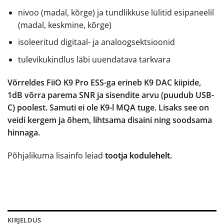
nivoo (madal, kõrge) ja tundlikkuse lülitid esipaneelil
(madal, keskmine, kõrge)
isoleeritud digitaal- ja analoogsektsioonid
tulevikukindlus läbi uuendatava tarkvara
Võrreldes FiiO K9 Pro ESS-ga erineb K9 DAC kiipide,
1dB võrra parema SNR ja sisendite arvu (puudub USB-
C) poolest. Samuti ei ole K9-l MQA tuge. Lisaks see on
veidi kergem ja õhem, lihtsama disaini ning soodsama
hinnaga.
Põhjalikuma lisainfo leiad
tootja kodulehelt.
KIRJELDUS