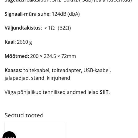
Signaali-müra suhe:
124dB (dbA)
Väljundtakistus:
＜1Ω（32Ω)
Kaal:
2660 g
Mõõtmed:
200 × 224.5 × 72mm
Kaasas:
toitekaabel, toiteadapter, USB-kaabel,
jalapadjad, stand, kiirjuhend
Väga põhjalikud tehnilised andmed leiad
SIIT.
Seotud tooted
UUS!