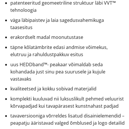
patenteeritud geomeetriline struktuur läbi VVT™
tehnoloogia
väga läbipaistev ja laia sagedusvahemikuga
taasesitus
erakordselt madal moonutustase
täpne kõlatämbrite edasi andmise võimekus,
elutruu ja rahuldustpakkuv esitus
uus HEDDband™- peakaar võimaldab seda
kohandada just sinu pea suurusele ja kujule
vastavaks
kvaliteetsed ja kokku sobivad materjalid
komplekti kuuluvad nii luksuslikult pehmed veluurist
kõrvapadjad kui tavapärasest kunstnahast padjad
tavaversiooniga võrreldes lisatud disainielemendid –
peapatju ääristavad valged õmblused ja logo detailid