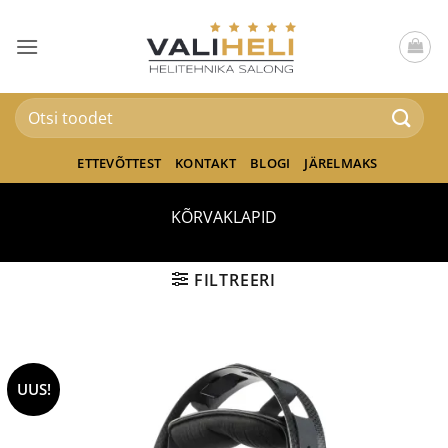
Skip
to
content
Otsi:
ETTEVÕTTEST
KONTAKT
BLOGI
JÄRELMAKS
KÕRVAKLAPID
FILTREERI
UUS!