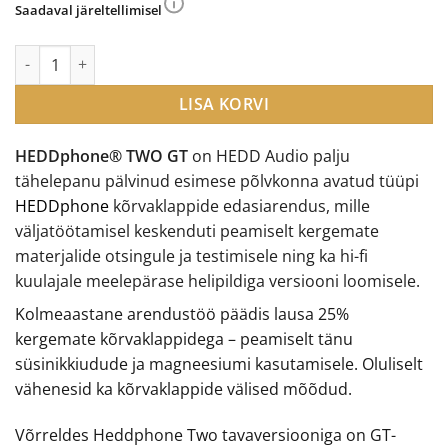
Saadaval järeltellimisel
HEDDphone® TWO GT kõrvaklapid kogus
LISA KORVI
HEDDphone® TWO GT
on HEDD Audio palju
tähelepanu pälvinud esimese põlvkonna avatud tüüpi
HEDDphone
kõrvaklappide edasiarendus, mille
väljatöötamisel keskenduti peamiselt kergemate
materjalide otsingule ja testimisele ning ka hi-fi
kuulajale meelepärase helipildiga versiooni loomisele.
Kolmeaastane arendustöö päädis lausa 25%
kergemate kõrvaklappidega – peamiselt tänu
süsinikkiudude ja magneesiumi kasutamisele. Oluliselt
vähenesid ka kõrvaklappide välised mõõdud.
Võrreldes Heddphone Two tavaversiooniga on GT-