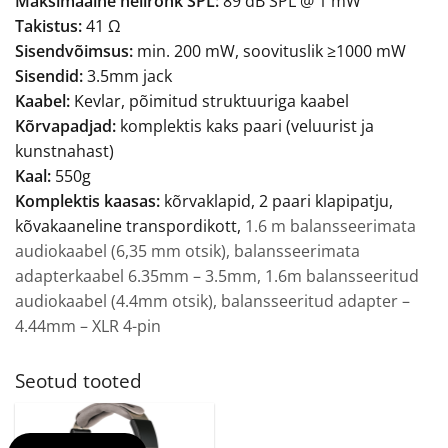
Maksimaalne helirõhk SPL:
89 dB SPL @ 1 mW
Takistus:
41 Ω
Sisendvõimsus:
min. 200 mW, soovituslik ≥1000 mW
Sisendid:
3.5mm jack
Kaabel:
Kevlar, põimitud struktuuriga kaabel
Kõrvapadjad:
komplektis kaks paari (veluurist ja
kunstnahast)
Kaal:
550g
Komplektis kaasas:
kõrvaklapid, 2 paari klapipatju,
kõvakaaneline transpordikott,
1.6 m balansseerimata
audiokaabel (6,35 mm otsik), balansseerimata
adapterkaabel 6.35mm – 3.5mm, 1.6m balansseeritud
audiokaabel (4.4mm otsik), balansseeritud adapter –
4.44mm – XLR 4-pin
Seotud tooted