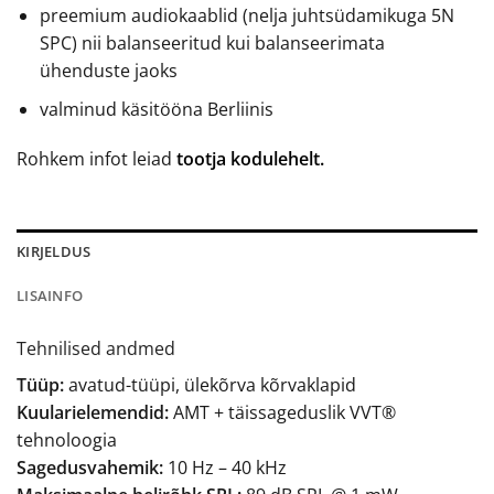
preemium audiokaablid (nelja juhtsüdamikuga 5N
SPC) nii balanseeritud kui balanseerimata
ühenduste jaoks
valminud käsitööna Berliinis
Rohkem infot leiad
tootja kodulehelt.
KIRJELDUS
LISAINFO
Tehnilised andmed
Tüüp:
avatud-tüüpi, ülekõrva kõrvaklapid
Kuularielemendid:
AMT + täissageduslik VVT®
tehnoloogia
Sagedusvahemik:
10 Hz – 40 kHz