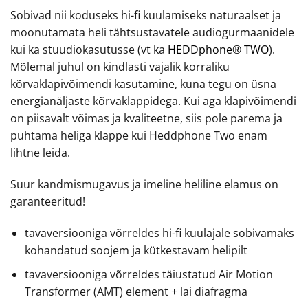
Sobivad nii koduseks hi-fi kuulamiseks naturaalset ja
moonutamata heli tähtsustavatele audiogurmaanidele
kui ka stuudiokasutusse (vt ka
HEDDphone® TWO
).
Mõlemal juhul on kindlasti vajalik korraliku
kõrvaklapivõimendi kasutamine, kuna tegu on üsna
energianäljaste kõrvaklappidega. Kui aga klapivõimendi
on piisavalt võimas ja kvaliteetne, siis pole parema ja
puhtama heliga klappe kui Heddphone Two enam
lihtne leida.
Suur kandmismugavus ja imeline heliline elamus on
garanteeritud!
tavaversiooniga võrreldes hi-fi kuulajale sobivamaks
kohandatud soojem ja kütkestavam helipilt
tavaversiooniga võrreldes täiustatud Air Motion
Transformer (AMT) element + lai diafragma