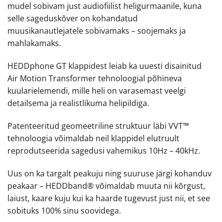
mudel sobivam just audiofiilist heligurmaanile, kuna
selle sageduskõver on kohandatud
muusikanautlejatele sobivamaks – soojemaks ja
mahlakamaks.
HEDDphone GT klappidest leiab ka uuesti disainitud
Air Motion Transformer tehnoloogial põhineva
kuularielemendi, mille heli on varasemast veelgi
detailsema ja realistlikuma helipildiga.
Patenteeritud geomeetriline struktuur läbi VVT™
tehnoloogia võimaldab neil klappidel elutruult
reprodutseerida sagedusi vahemikus 10Hz – 40kHz.
Uus on ka targalt peakuju ning suuruse järgi kohanduv
peakaar – HEDDband® võimaldab muuta nii kõrgust,
laiust, kaare kuju kui ka haarde tugevust just nii, et see
sobituks 100% sinu soovidega.