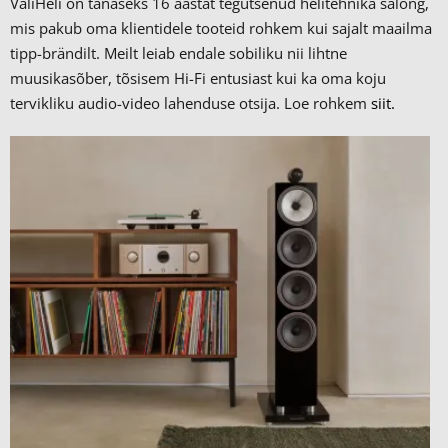
ValiHeli on tänaseks 16 aastat tegutsenud helitehnika salong,
mis pakub oma klientidele tooteid rohkem kui sajalt maailma
tipp-brändilt.
Meilt leiab endale sobiliku nii lihtne
muusikasõber, tõsisem Hi-Fi entusiast kui ka oma koju
tervikliku audio-video lahenduse otsija. Loe rohkem
siit.