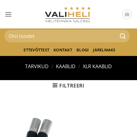
Skip
to
content
Otsi:
ETTEVÕTTEST
KONTAKT
BLOGI
JÄRELMAKS
TARVIKUD
/
KAABLID
/
XLR KAABLID
FILTREERI