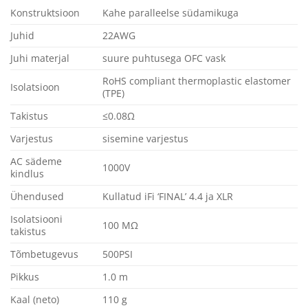
Konstruktsioon
Kahe paralleelse südamikuga
Juhid
22AWG
Juhi materjal
suure puhtusega OFC vask
RoHS compliant thermoplastic elastomer
Isolatsioon
(TPE)
Takistus
≤0.08Ω
Varjestus
sisemine varjestus
AC sädeme
1000V
kindlus
Ühendused
Kullatud iFi ‘FINAL’ 4.4 ja XLR
Isolatsiooni
100 MΩ
takistus
Tõmbetugevus
500PSI
Pikkus
1.0 m
Kaal (neto)
110 g