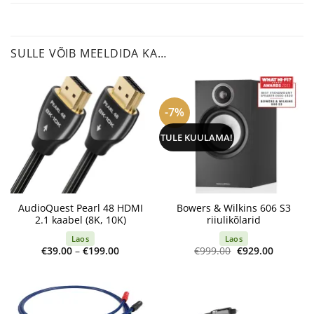
SULLE VÕIB MEELDIDA KA…
-7%
TULE KUULAMA!
AudioQuest Pearl 48 HDMI
Bowers & Wilkins 606 S3
2.1 kaabel (8K, 10K)
riiulikõlarid
Laos
Laos
Price
Algne
Current
€
39.00
–
€
199.00
€
999.00
€
929.00
range:
hind
price
€39.00
oli:
is:
through
€999.00.
€929.00.
€199.00