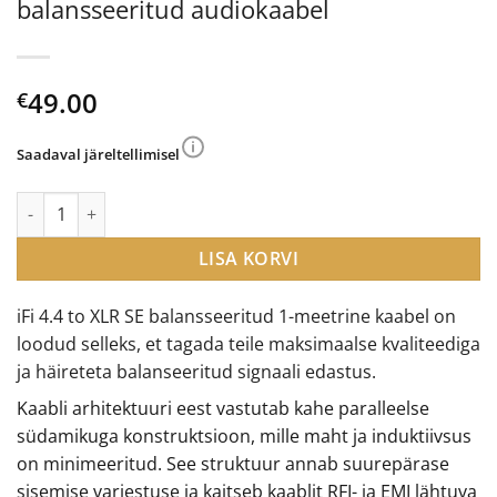
balansseeritud audiokaabel
49.00
€
Saadaval järeltellimisel
iFi Audio 4.4mm to XLR SE balansseeritud audiokaabel kogus
LISA KORVI
iFi 4.4 to XLR SE balansseeritud 1-meetrine kaabel on
loodud selleks, et tagada teile maksimaalse kvaliteediga
ja häireteta balanseeritud signaali edastus.
Kaabli arhitektuuri eest vastutab kahe paralleelse
südamikuga konstruktsioon, mille maht ja induktiivsus
on minimeeritud. See struktuur annab suurepärase
sisemise varjestuse ja kaitseb kaablit RFI- ja EMI lähtuva