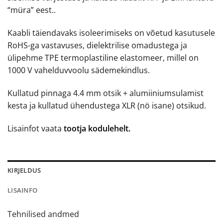
“müra” eest..
Kaabli täiendavaks isoleerimiseks on võetud kasutusele
RoHS-ga vastavuses, dielektrilise omadustega ja
ülipehme TPE termoplastiline elastomeer, millel on
1000 V vahelduvvoolu sädemekindlus.
Kullatud pinnaga 4.4 mm otsik + alumiiniumsulamist
kesta ja kullatud ühendustega XLR (nö isane) otsikud.
Lisainfot vaata
tootja kodulehelt.
KIRJELDUS
LISAINFO
Tehnilised andmed