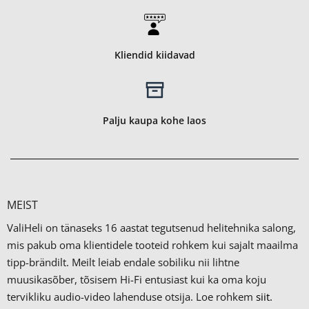
Kliendid kiidavad
Palju kaupa kohe laos
MEIST
ValiHeli on tänaseks 16 aastat tegutsenud helitehnika salong,
mis pakub oma klientidele tooteid rohkem kui sajalt maailma
tipp-brändilt.
Meilt leiab endale sobiliku nii lihtne
muusikasõber, tõsisem Hi-Fi entusiast kui ka oma koju
tervikliku audio-video lahenduse otsija. Loe rohkem
siit.