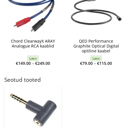
Chord ClearwayX ARAY
QED Performance
Analogue RCA kaablid
Graphite Optical Digital
optiline kaabel
Laos
Laos
Price
Price
€
149.00
–
€
249.00
€
79.00
–
€
115.00
range:
range:
€149.00
€79.00
through
through
€249.00
€115.00
Seotud tooted