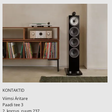
KONTAKTID
Viimsi Äritare
Paadi tee 3
2. korrus, ruum 237