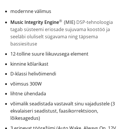
modernne välimus
®
Music Integrity Engine
(MIE)
DSP-tehnoloogia
tagab süsteemi eriosade sujuvama koostöö ja
seeläbi oluliselt sügavama ning täpsema
bassiesituse
12-tolline suure liikuvusega element
kinnine kõlarikast
D-klassi helivõimendi
võimsus 300W
lihtne ühendada
võimalik seadistada vastavalt sinu vajadustele (3
ekvalaiseri seadistust, faasikorrektsioon,
lõikesagedus)
3 erinevat töörežiimi (Auto Wake, Always On, 12V