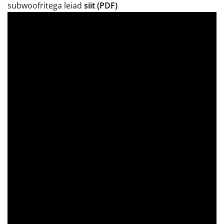
subwoofritega leiad
siit (PDF)