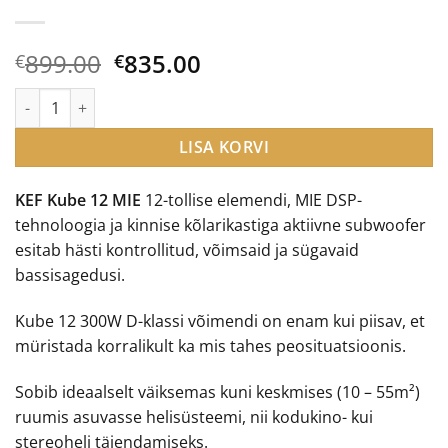
Algne
Current
899.00
835.00
€
€
hind
price
KEF Kube 12 MIE subwoofer kogus
oli:
is:
€899.00.
€835.00.
LISA KORVI
KEF Kube 12 MIE
12-tollise elemendi, MIE DSP-
tehnoloogia ja kinnise kõlarikastiga aktiivne subwoofer
esitab hästi kontrollitud, võimsaid ja sügavaid
bassisagedusi.
Kube 12 300W D-klassi võimendi on enam kui piisav, et
müristada korralikult ka mis tahes peosituatsioonis.
Sobib ideaalselt väiksemas kuni keskmises (10 – 55m²)
ruumis asuvasse helisüsteemi, nii kodukino- kui
stereoheli täiendamiseks.