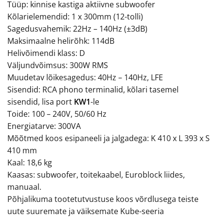
Tüüp: kinnise kastiga aktiivne subwoofer
Kõlarielemendid: 1 x 300mm (12-tolli)
Sagedusvahemik: 22Hz – 140Hz (±3dB)
Maksimaalne helirõhk: 114dB
Helivõimendi klass: D
Väljundvõimsus: 300W RMS
Muudetav lõikesagedus: 40Hz – 140Hz, LFE
Sisendid: RCA phono terminalid, kõlari tasemel
sisendid, lisa port
KW1
-le
Toide: 100 – 240V, 50/60 Hz
Energiatarve: 300VA
Mõõtmed koos esipaneeli ja jalgadega: K 410 x L 393 x S
410 mm
Kaal: 18,6 kg
Kaasas: subwoofer, toitekaabel, Euroblock liides,
manuaal.
Põhjalikuma tootetutvustuse koos võrdlusega teiste
uute suuremate ja väiksemate Kube-seeria