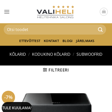
Skip
to
content
Otsi:
ETTEVÕTTEST
KONTAKT
BLOGI
JÄRELMAKS
KÕLARID
/
KODUKINO KÕLARID
/
SUBWOOFRID
FILTREERI
-7%
TULE KUULAMA!