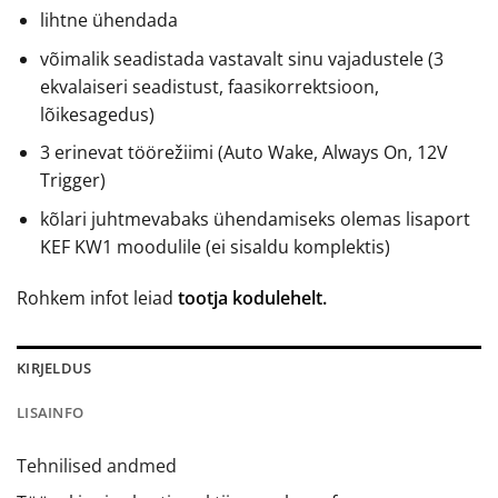
lihtne ühendada
võimalik seadistada vastavalt sinu vajadustele (3
ekvalaiseri seadistust, faasikorrektsioon,
lõikesagedus)
3 erinevat töörežiimi (Auto Wake, Always On, 12V
Trigger)
kõlari juhtmevabaks ühendamiseks olemas lisaport
KEF KW1 moodulile (ei sisaldu komplektis)
Rohkem infot leiad
tootja kodulehelt.
KIRJELDUS
LISAINFO
Tehnilised andmed