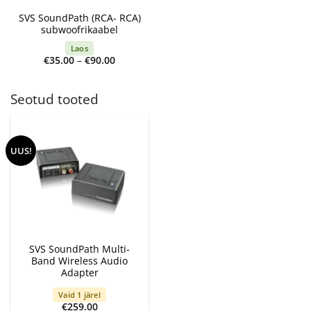
SVS SoundPath (RCA- RCA)
subwoofrikaabel
Laos
Price
€
35.00
–
€
90.00
range:
€35.00
through
€90.00
Seotud tooted
UUS!
SVS SoundPath Multi-
Band Wireless Audio
Adapter
Vaid 1 järel
€
259.00