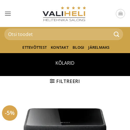
Skip
to
content
Otsi:
ETTEVÕTTEST
KONTAKT
BLOGI
JÄRELMAKS
KÕLARID
FILTREERI
-5%