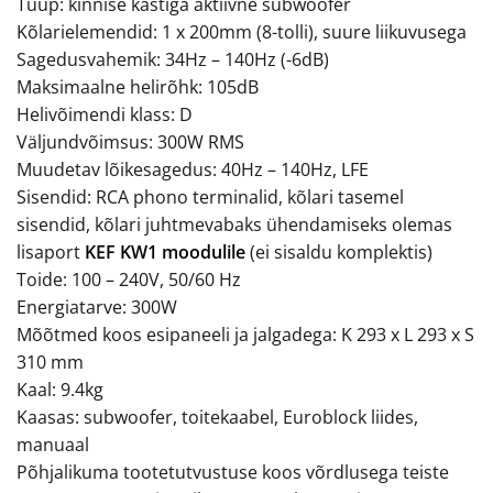
Tüüp: kinnise kastiga aktiivne subwoofer
Kõlarielemendid: 1 x 200mm (8-tolli), suure liikuvusega
Sagedusvahemik: 34Hz – 140Hz (-6dB)
Maksimaalne helirõhk: 105dB
Helivõimendi klass: D
Väljundvõimsus: 300W RMS
Muudetav lõikesagedus: 40Hz – 140Hz, LFE
Sisendid: RCA phono terminalid, kõlari tasemel
sisendid, kõlari juhtmevabaks ühendamiseks olemas
lisaport
KEF KW1 moodulile
(ei sisaldu komplektis)
Toide: 100 – 240V, 50/60 Hz
Energiatarve: 300W
Mõõtmed koos esipaneeli ja jalgadega: K 293 x L 293 x S
310 mm
Kaal: 9.4kg
Kaasas: subwoofer, toitekaabel, Euroblock liides,
manuaal
Põhjalikuma tootetutvustuse koos võrdlusega teiste