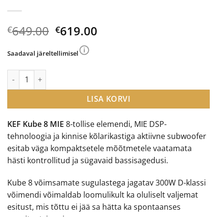
Algne
Current
649.00
619.00
€
€
hind
price
oli:
is:
Saadaval järeltellimisel
€649.00.
€619.00.
KEF Kube 8 MIE subwoofer kogus
LISA KORVI
KEF Kube 8 MIE
8-tollise elemendi, MIE DSP-
tehnoloogia ja kinnise kõlarikastiga aktiivne subwoofer
esitab väga kompaktsetele mõõtmetele vaatamata
hästi kontrollitud ja sügavaid bassisagedusi.
Kube 8 võimsamate sugulastega jagatav 300W D-klassi
võimendi võimaldab loomulikult ka oluliselt valjemat
esitust, mis tõttu ei jää sa hätta ka spontaanses