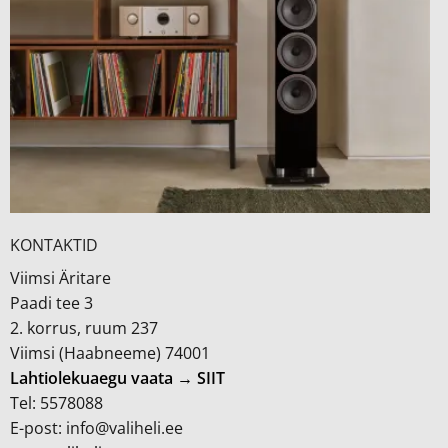
KONTAKTID
Viimsi Äritare
Paadi tee 3
2. korrus, ruum 237
Viimsi (Haabneeme) 74001
Lahtiolekuaegu vaata → SIIT
Tel: 5578088
E-post: info@valiheli.ee