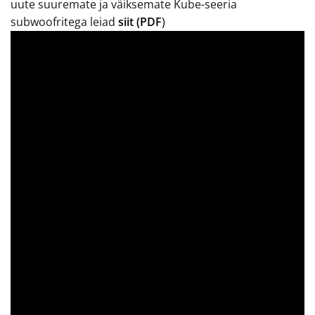
uute suuremate ja väiksemate Kube-seeria
subwoofritega leiad
siit (PDF
)