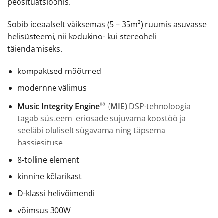
peosituatsioonis.
Sobib ideaalselt väiksemas (5 – 35m²) ruumis asuvasse
helisüsteemi, nii kodukino- kui stereoheli
täiendamiseks.
kompaktsed mõõtmed
modernne välimus
®
Music Integrity Engine
(MIE)
DSP-tehnoloogia
tagab süsteemi eriosade sujuvama koostöö ja
seeläbi oluliselt sügavama ning täpsema
bassiesituse
8-tolline element
kinnine kõlarikast
D-klassi helivõimendi
võimsus 300W