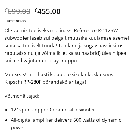
Algne
Current
699.00
455.00
€
€
hind
price
Laost otsas
oli:
is:
Ole valmis tõeliseks mürinaks! Reference R-112SW
€699.00.
€455.00.
subwoofer laseb sul pelgalt muusika kuulamise asemel
seda ka tõeliselt tunda! Täidlane ja sügav bassiesitus
raputab sinu (ja võimalik, et ka su naabrid) üles niipea
kui oled vajutanud “play” nuppu.
Muuseas! Eriti hästi kõlab bassikõlar kokku koos
Klipschi RP-280F
põrandakõlaritega!
Võtmenäitajad:
12″ spun-copper Cerametallic woofer
All-digital amplifier delivers 600 watts of dynamic
power