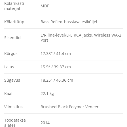
Kõlarikasti
MDF
materjal
Kõlaritüüp
Bass Reflex, bassiava esiküljel
L/R line-level/LFE RCA jacks, Wireless WA-2
Sisendid
Port
Kõrgus
17.38″ / 41.4 cm
Laius
15.5″ / 39.37 cm
Sügavus
18.25″ / 46.36 cm
Kaal
22.1 kg
Viimistlus
Brushed Black Polymer Veneer
Toodetakse
2014
alates