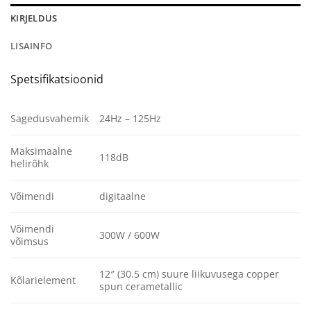
KIRJELDUS
LISAINFO
Spetsifikatsioonid
Sagedusvahemik
24Hz – 125Hz
Maksimaalne
118dB
helirõhk
Võimendi
digitaalne
Võimendi
300W / 600W
võimsus
12″ (30.5 cm) suure liikuvusega copper
Kõlarielement
spun cerametallic