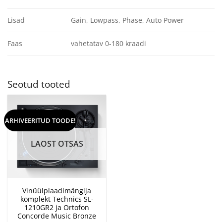
Lisad
Gain, Lowpass, Phase, Auto Power
Faas
vahetatav 0-180 kraadi
Seotud tooted
ARHIVEERITUD TOODE!
LAOST OTSAS
Vinüülplaadimängija
komplekt Technics SL-
1210GR2 ja Ortofon
Concorde Music Bronze