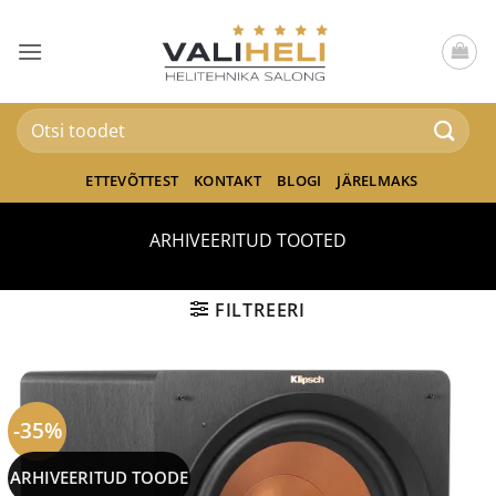
Skip
to
content
Otsi:
ETTEVÕTTEST
KONTAKT
BLOGI
JÄRELMAKS
ARHIVEERITUD TOOTED
FILTREERI
-35%
ARHIVEERITUD TOODE