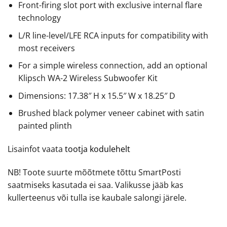
Front-firing slot port with exclusive internal flare
technology
L/R line-level/LFE RCA inputs for compatibility with
most receivers
For a simple wireless connection, add an optional
Klipsch WA-2 Wireless Subwoofer Kit
Dimensions: 17.38″ H x 15.5″ W x 18.25″ D
Brushed black polymer veneer cabinet with satin
painted plinth
Lisainfot vaata
tootja kodulehelt
NB! Toote suurte mõõtmete tõttu SmartPosti
saatmiseks kasutada ei saa. Valikusse jääb kas
kullerteenus või tulla ise kaubale salongi järele.