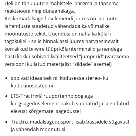
Heli on tänu uutele mähistele parema ja täpsema
reaktsiooni ning dünaamikaga.
Kesk-/madalsageduselemendi juures on läbi uute
lahenduste suudetud vähendada ka võimalike
moonutuste teket. Uuendusi on näha ka kõlari
tagaküljel – selle hinnaklassi juures harvaesinevalt
korralikud bi-wire tüüpi kõlariterminalid ja nendega
hästi kokku sobivad kvaliteetsed “jumperid” (varasema
versiooni kullatud materjalist “sildade” asemel)
sobivad ideaalselt nii kodusesse stereo- kui
kodukinosüsteemi
LTS/Tractrix® ruuportehnoloogiaga
kõrgsageduselement pakub suunatud ja laiendatud
elevust kõrgematel sagedustel
Tractrix madalsagedusport lisab bassidele sügavust
ja vähendab moonutusi