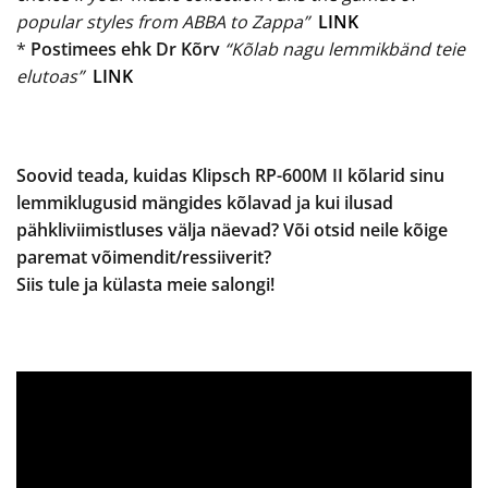
popular styles from ABBA to Zappa”
LINK
*
Postimees ehk Dr Kõrv
“Kõlab nagu lemmikbänd teie
elutoas”
LINK
Soovid teada, kuidas Klipsch RP-600M II kõlarid sinu
lemmiklugusid mängides kõlavad ja kui ilusad
pähkliviimistluses välja näevad? Või otsid neile kõige
paremat võimendit/ressiiverit?
Siis tule ja külasta meie salongi!