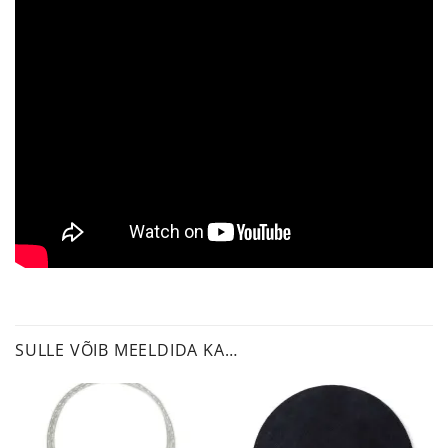
SULLE VÕIB MEELDIDA KA…