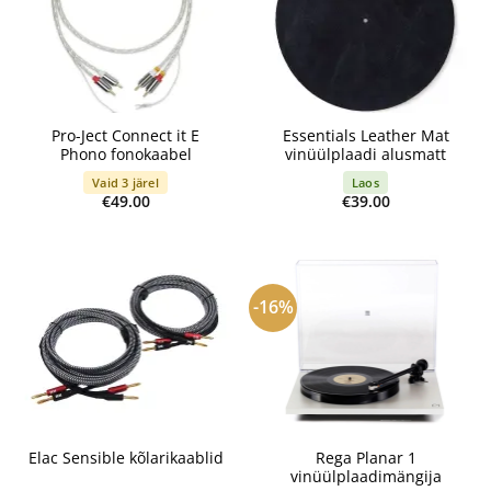
Pro-Ject Connect it E
Essentials Leather Mat
Phono fonokaabel
vinüülplaadi alusmatt
Vaid 3 järel
Laos
€
49.00
€
39.00
-16%
Rega Planar 1
Elac Sensible kõlarikaablid
vinüülplaadimängija