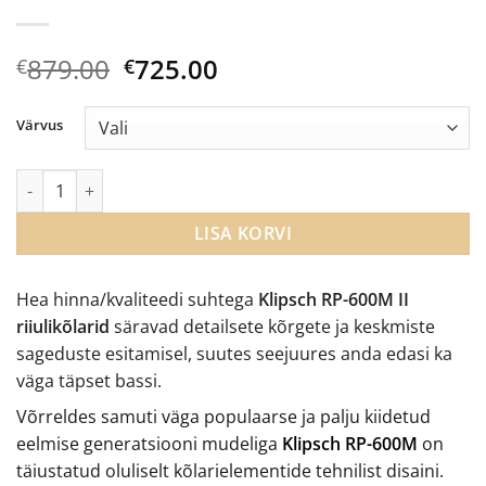
Algne
Current
879.00
725.00
€
€
hind
price
oli:
is:
Värvus
€879.00.
€725.00.
Klipsch RP-600M II riiulikõlarid kogus
LISA KORVI
Hea hinna/kvaliteedi suhtega
Klipsch RP-600M II
riiulikõlarid
säravad detailsete kõrgete ja keskmiste
sageduste esitamisel, suutes seejuures anda edasi ka
väga täpset bassi.
Võrreldes samuti väga populaarse ja palju kiidetud
eelmise generatsiooni mudeliga
Klipsch RP-600M
on
täiustatud oluliselt kõlarielementide tehnilist disaini.