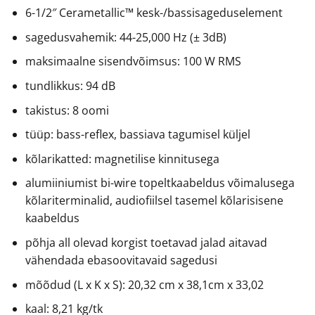
6-1/2″ Cerametallic™ kesk-/bassisageduselement
sagedusvahemik: 44-25,000 Hz (± 3dB)
maksimaalne sisendvõimsus: 100 W RMS
tundlikkus: 94 dB
takistus: 8 oomi
tüüp: bass-reflex, bassiava tagumisel küljel
kõlarikatted: magnetilise kinnitusega
alumiiniumist bi-wire topeltkaabeldus võimalusega
kõlariterminalid, audiofiilsel tasemel kõlarisisene
kaabeldus
põhja all olevad korgist toetavad jalad aitavad
vähendada ebasoovitavaid sagedusi
mõõdud (L x K x S): 20,32 cm x 38,1cm x 33,02
kaal: 8,21 kg/tk