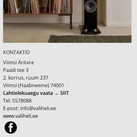
KONTAKTID
Viimsi Äritare
Paadi tee 3
2. korrus, ruum 237
Viimsi (Haabneeme) 74001
Lahtiolekuaegu vaata → SIIT
Tel: 5578088
E-post: info@valiheli.ee
www.valiheli.ee