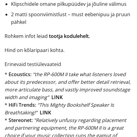
Klipschidele omane pilkupüüdev ja jõuline välimus
2 matti spoonviimistlust – must eebenipuu ja pruun
pähkel
Rohkem infot leiad
tootja kodulehelt.
Hind on kõlaripaari kohta.
Erinevaid testiülevaateid
*
Ecoustics:
“the RP-600M II take what listeners loved
about its predecessor, and offer better detail retrieval,
more articulate bass, and vastly improved soundstage
width and imaging”
LINK
*
HiFi Trends:
“This Mighty Bookshelf Speaker Is
Breathtaking!”
LINK
*
Stereonet:
“Relatively unfussy regarding placement
and partnering equipment, the RP-600M II is a great
choice if your music collection runs the gamut of