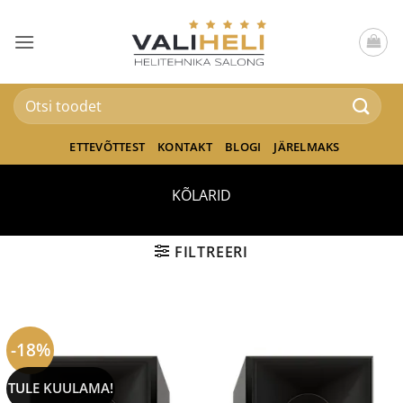
Skip
to
content
Otsi:
ETTEVÕTTEST
KONTAKT
BLOGI
JÄRELMAKS
KÕLARID
FILTREERI
-18%
TULE KUULAMA!