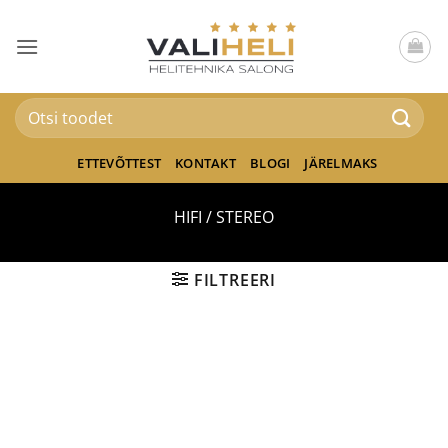
Skip
to
content
Otsi:
ETTEVÕTTEST
KONTAKT
BLOGI
JÄRELMAKS
HIFI / STEREO
FILTREERI