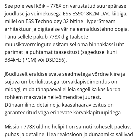
See pole veel kõik – 778X on varustatud suurepärase
jõudluse ja võimekusega ESS ES9018K2M DAC kiibiga,
millel on ESS Technology 32 bitine HyperStream
arhitektuur ja digitaalse värina eemaldustehnoloogia.
Tänu sellele pakub 778X digitaalsete
muusikavormingute esitamisel oma hinnaklassi üht
parimat ja puhtamat taasesitust (sagedusel kuni
384kHz (PCM) või DSD256).
Jõudluselt eraldiseisvate seadmetega võrdne kiire ja
sujuva ümberlülitusega kõrvaklapivõimendus on
midagi, mida tänapäeval ei leia sageli ka kas korda
rohkem maksvate helivõimendite juurest.
Dünaamiline, detailne ja kaasahaarav esitus on
garanteeritud väga erinevate kõrvaklapitüüpidega.
Mission 778X üldine helipilt on samuti koheselt paeluv,
puhas ja detailne. Hea reaktsioon ja dünaamika säilivad