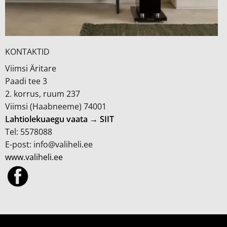
KONTAKTID
Viimsi Äritare
Paadi tee 3
2. korrus, ruum 237
Viimsi (Haabneeme) 74001
Lahtiolekuaegu vaata → SIIT
Tel: 5578088
E-post: info@valiheli.ee
www.valiheli.ee