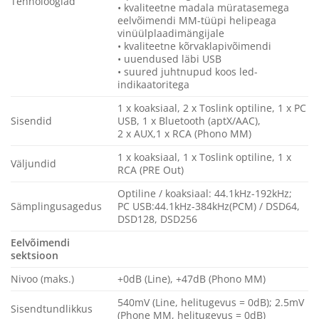
Tehnoloogiad
• kvaliteetne madala müratasemega
eelvõimendi MM-tüüpi helipeaga
vinüülplaadimängijale
• kvaliteetne kõrvaklapivõimendi
• uuendused läbi USB
• suured juhtnupud koos led-
indikaatoritega
1 x koaksiaal, 2 x Toslink optiline, 1 x PC
Sisendid
USB, 1 x Bluetooth (aptX/AAC),
2 x AUX,1 x RCA (Phono MM)
1 x koaksiaal, 1 x Toslink optiline, 1 x
Väljundid
RCA (PRE Out)
Optiline / koaksiaal: 44.1kHz-192kHz;
Sämplingusagedus
PC USB:44.1kHz-384kHz(PCM) / DSD64,
DSD128, DSD256
Eelvõimendi
sektsioon
Nivoo (maks.)
+0dB (Line), +47dB (Phono MM)
540mV (Line, helitugevus = 0dB); 2.5mV
Sisendtundlikkus
(Phone MM, helitugevus = 0dB)