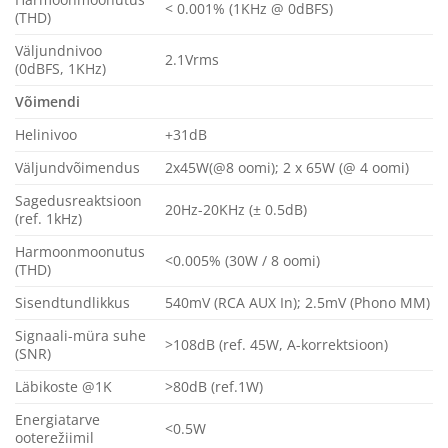
< 0.001% (1KHz @ 0dBFS)
(THD)
Väljundnivoo
2.1Vrms
(0dBFS, 1KHz)
Võimendi
Helinivoo
+31dB
Väljundvõimendus
2x45W(@8 oomi); 2 x 65W (@ 4 oomi)
Sagedusreaktsioon
20Hz-20KHz (± 0.5dB)
(ref. 1kHz)
Harmoonmoonutus
<0.005% (30W / 8 oomi)
(THD)
Sisendtundlikkus
540mV (RCA AUX In); 2.5mV (Phono MM)
Signaali-müra suhe
>108dB (ref. 45W, A-korrektsioon)
(SNR)
Läbikoste @1K
>80dB (ref.1W)
Energiatarve
<0.5W
ooterežiimil