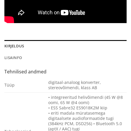
KIRJELDUS
LISAINFO
Tehnilised andmed
digitaal-analoog konverter,
Tüüp
stereovõimendi, klass AB
• integreeritud helivõimendi (45 W @8
oomi, 65 W @4 oomi)
• ESS Sabre32 ES9018K2M kiip
• eriti madala müratasemega
digitaalsete audioformaatide tugi
(384kHz PCM, DSD256) • Bluetooth 5.0
(aptX / AAC) tugi