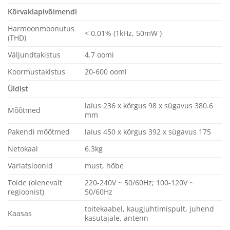
Kõrvaklapivõimendi
Harmoonmoonutus
< 0.01% (1kHz, 50mW )
(THD)
Väljundtakistus
4.7 oomi
Koormustakistus
20-600 oomi
Üldist
laius 236 x kõrgus 98 x sügavus 380.6
Mõõtmed
mm
Pakendi mõõtmed
laius 450 x kõrgus 392 x sügavus 175
Netokaal
6.3kg
Variatsioonid
must, hõbe
Toide (olenevalt
220-240V ~ 50/60Hz; 100-120V ~
regioonist)
50/60Hz
toitekaabel, kaugjuhtimispult, juhend
Kaasas
kasutajale, antenn