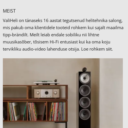
MEIST
ValiHeli on tänaseks 16 aastat tegutsenud helitehnika salong,
mis pakub oma klientidele tooteid rohkem kui sajalt maailma
tipp-brändilt.
Meilt leiab endale sobiliku nii lihtne
muusikasõber, tõsisem Hi-Fi entusiast kui ka oma koju
tervikliku audio-video lahenduse otsija. Loe rohkem
siit.