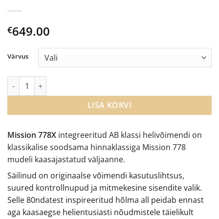
649.00
€
Värvus
Mission 778X integreeritud helivõimendi kogus
LISA KORVI
Mission 778X
integreeritud AB klassi helivõimendi on
klassikalise soodsama hinnaklassiga Mission 778
mudeli kaasajastatud väljaanne.
Säilinud on originaalse võimendi kasutuslihtsus,
suured kontrollnupud ja mitmekesine sisendite valik.
Selle 80ndatest inspireeritud hõlma all peidab ennast
aga kaasaegse helientusiasti nõudmistele täielikult