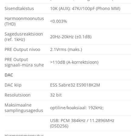
Sisendtakistus
10K (AUX); 47K//100pF (Phono MM)
Harmoonmoonutus
<0.003%
(THD)
Sagedusreaktsioon
20Hz-20kHz (±0.1dB)
(ref. 1kHz)
PRE Output nivoo
2.1Vrms (maks.)
PRE Output
>110dB (A-korrektsioon)
signaali-müra suhe
DAC
DAC kiip
ESS Sabre32 ES9018K2M
Resolutsioon
32 bit
Maksimaalne
optiline/koaksiaal: 192kHz;
samplingusagedus
USB: PCM 384kHz / 11.2896MHz
(DSD256)
Harmoonmoonutus