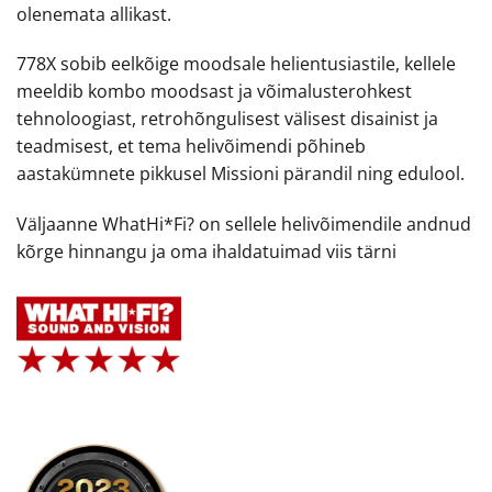
olenemata allikast.
778X sobib eelkõige moodsale helientusiastile, kellele
meeldib kombo moodsast ja võimalusterohkest
tehnoloogiast, retrohõngulisest välisest disainist ja
teadmisest, et tema helivõimendi põhineb
aastakümnete pikkusel Missioni pärandil ning edulool.
Väljaanne WhatHi*Fi? on sellele helivõimendile andnud
kõrge hinnangu ja oma ihaldatuimad viis tärni