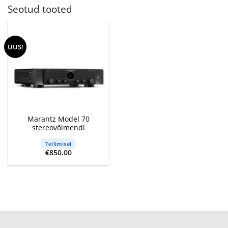
Seotud tooted
UUS!
Marantz Model 70
stereovõimendi
Tellimisel
€
850.00