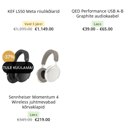
QED Performance USB A-B
KEF LS50 Meta riiulikõlarid
Graphite audiokaabel
Vaid 3 järel
Laos
Algne
Current
Price
€
1,399.00
€
1,149.00
€
39.00
–
€
65.00
hind
price
range:
oli:
is:
€39.00
€1,399.00.
€1,149.00.
through
€65.00
-37%
TULE KUULAMA!
Sennheiser Momentum 4
Wireless juhtmevabad
kõrvaklapid
Laos
Algne
Current
€
349.00
€
219.00
hind
price
oli:
is:
€349.00.
€219.00.