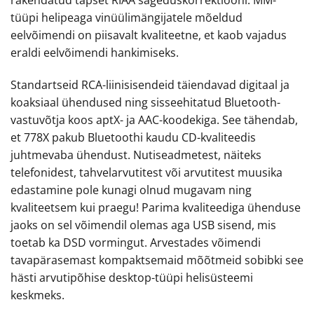
rakendatud täpset RIAA sageduskorrektiooni. MM-
tüüpi helipeaga vinüülimängijatele mõeldud
eelvõimendi on piisavalt kvaliteetne, et kaob vajadus
eraldi eelvõimendi hankimiseks.
Standartseid RCA-liinisisendeid täiendavad digitaal ja
koaksiaal ühendused ning sisseehitatud Bluetooth-
vastuvõtja koos aptX- ja AAC-koodekiga. See tähendab,
et 778X pakub Bluetoothi kaudu CD-kvaliteedis
juhtmevaba ühendust. Nutiseadmetest, näiteks
telefonidest, tahvelarvutitest või arvutitest muusika
edastamine pole kunagi olnud mugavam ning
kvaliteetsem kui praegu! Parima kvaliteediga ühenduse
jaoks on sel võimendil olemas aga USB sisend, mis
toetab ka DSD vormingut. Arvestades võimendi
tavapärasemast kompaktsemaid mõõtmeid sobibki see
hästi arvutipõhise desktop-tüüpi helisüsteemi
keskmeks.