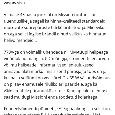
vastav sisu.
Viimase 45 aasta jooksul on Mission tuntud, kui
uuenduslike ja sageli ka hinna-kvaliteedi standardeid
murdvate suurepäraste hifi kõlarite tootja. Minevikus
on aga sellel Inglise brändil olnud valikus ka hinnatud
helivõimendeid…
778X-ga on võimalik ühendada nii MM-tüüpi helipeaga
vinüülplaadimängija, CD-mängija, striimer, teler, arvuti
või mu heliseade. Informatiivsed led-tulukesed
annavad alati märku, mis sisend parasjagu töös on ja
kui palju volüümi on veel järel. 2 x 65 W väljundvõimsus
on piisav enamusele riiulikõlari paaridele, aga ka
väiksematele põrandakõlaritele. Kindlapeale tulemuse
saad muidugi Missioni enda toodetud kõlaritega.
Fonoeelvõimendi põhineb JFET signaaliringil ja sellel on