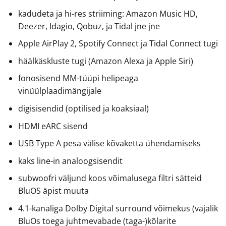
kadudeta ja hi-res striiming: Amazon Music HD,
Deezer, Idagio, Qobuz, ja Tidal jne jne
Apple AirPlay 2, Spotify Connect ja Tidal Connect tugi
häälkäskluste tugi (Amazon Alexa ja Apple Siri)
fonosisend MM-tüüpi helipeaga
vinüülplaadimängijale
digisisendid (optilised ja koaksiaal)
HDMI eARC sisend
USB Type A pesa välise kõvaketta ühendamiseks
kaks line-in analoogsisendit
subwoofri väljund koos võimalusega filtri sätteid
BluOS äpist muuta
4.1-kanaliga Dolby Digital surround võimekus (vajalik
BluOs toega juhtmevabade (taga-)kõlarite