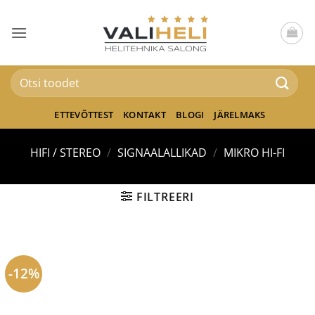
Skip
to
content
Otsi:
ETTEVÕTTEST
KONTAKT
BLOGI
JÄRELMAKS
HIFI / STEREO
/
SIGNAALALLIKAD
/
MIKRO HI-FI
FILTREERI
-12%