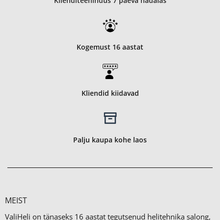
Klienditeenindus 7 päeva nädalas
Kogemust 16 aastat
Kliendid kiidavad
Palju kaupa kohe laos
MEIST
ValiHeli on tänaseks 16 aastat tegutsenud helitehnika salong,