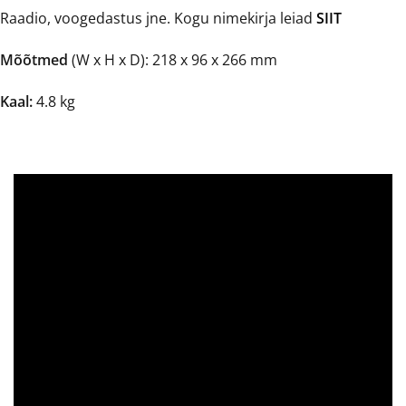
Raadio, voogedastus jne. Kogu nimekirja leiad
SIIT
Mõõtmed
(W x H x D): 218 x 96 x 266 mm
Kaal:
4.8 kg