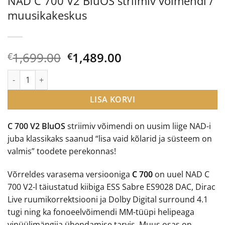
NAD C 700 V2 BluOS striimiv võimendi /
muusikakeskus
Algne
Current
1,699.00
1,489.00
€
€
hind
price
NAD C 700 V2 BluOS striimiv võimendi / muusikakeskus kogus
oli:
is:
€1,699.00.
€1,489.00.
LISA KORVI
C 700 V2 BluOS
striimiv võimendi on uusim liige NAD-i
juba klassikaks saanud “lisa vaid kõlarid ja süsteem on
valmis” toodete perekonnas!
Võrreldes varasema versiooniga
C 700
on uuel NAD C
700 V2-l täiustatud kiibiga ESS Sabre ES9028 DAC, Dirac
Live ruumikorrektsiooni ja Dolby Digital surround 4.1
tugi ning ka fonoeelvõimendi MM-tüüpi helipeaga
vinüülimängija ühendamise tarvis. Muus osas on