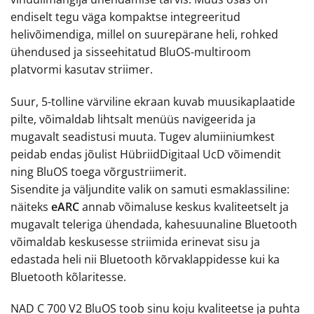
endiselt tegu väga kompaktse integreeritud
helivõimendiga, millel on suurepärane heli, rohked
ühendused ja sisseehitatud BluOS-multiroom
platvormi kasutav striimer.
Suur, 5-tolline värviline ekraan kuvab muusikaplaatide
pilte, võimaldab lihtsalt menüüs navigeerida ja
mugavalt seadistusi muuta. Tugev alumiiniumkest
peidab endas jõulist HübriidDigitaal UcD võimendit
ning BluOS toega võrgustriimerit.
Sisendite ja väljundite valik on samuti esmaklassiline:
näiteks
eARC
annab võimaluse keskus kvaliteetselt ja
mugavalt teleriga ühendada, kahesuunaline Bluetooth
võimaldab keskusesse striimida erinevat sisu ja
edastada heli nii Bluetooth kõrvaklappidesse kui ka
Bluetooth kõlaritesse.
NAD C 700 V2 BluOS toob sinu koju kvaliteetse ja puhta