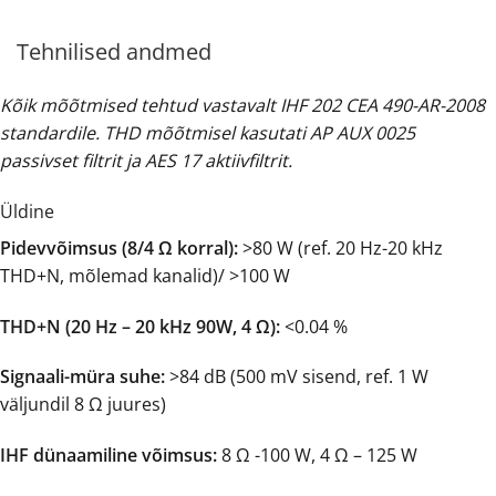
Tehnilised andmed
Kõik mõõtmised tehtud vastavalt IHF 202 CEA 490-AR-2008
standardile. THD mõõtmisel kasutati AP AUX 0025
passivset filtrit ja AES 17 aktiivfiltrit.
Üldine
Pidevvõimsus (8/4 Ω korral):
>80 W (ref. 20 Hz-20 kHz
THD+N, mõlemad kanalid)/ >100 W
THD+N (20 Hz – 20 kHz 90W, 4 Ω):
<0.04 %
Signaali-müra suhe:
>84 dB (500 mV sisend, ref. 1 W
väljundil 8 Ω juures)
IHF dünaamiline võimsus:
8 Ω -100 W, 4 Ω – 125 W