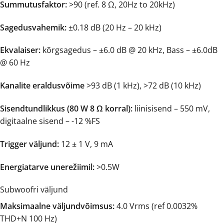
Summutusfaktor:
>90 (ref. 8 Ω, 20Hz to 20kHz)
Sagedusvahemik:
±0.18 dB (20 Hz – 20 kHz)
Ekvalaiser:
kõrgsagedus – ±6.0 dB @ 20 kHz, Bass – ±6.0dB
@ 60 Hz
Kanalite eraldusvõime
>93 dB (1 kHz), >72 dB (10 kHz)
Sisendtundlikkus (80 W 8 Ω korral):
liinisisend – 550 mV,
digitaalne sisend – -12 %FS
Trigger väljund:
12 ± 1 V, 9 mA
Energiatarve unerežiimil:
>0.5W
Subwoofri väljund
Maksimaalne väljundvõimsus:
4.0 Vrms (ref 0.0032%
THD+N 100 Hz)