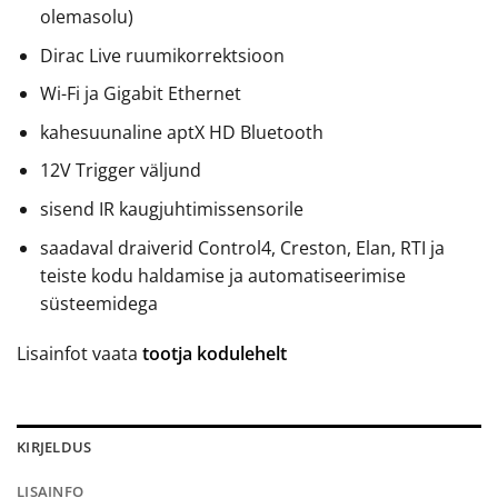
olemasolu)
Dirac Live ruumikorrektsioon
Wi-Fi ja Gigabit Ethernet
kahesuunaline aptX HD Bluetooth
12V Trigger väljund
sisend IR kaugjuhtimissensorile
saadaval draiverid Control4, Creston, Elan, RTI ja
teiste kodu haldamise ja automatiseerimise
süsteemidega
Lisainfot vaata
tootja kodulehelt
KIRJELDUS
LISAINFO