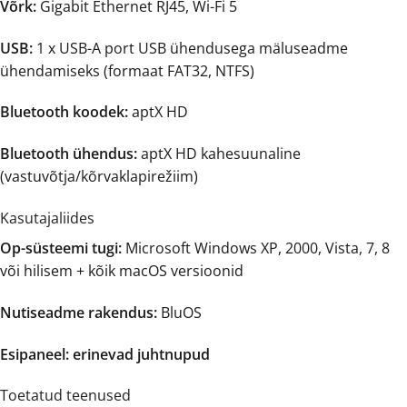
Võrk:
Gigabit Ethernet RJ45, Wi-Fi 5
USB:
1 x USB-A port USB ühendusega mäluseadme
ühendamiseks (formaat FAT32, NTFS)
Bluetooth koodek:
aptX HD
Bluetooth ühendus:
aptX HD kahesuunaline
(vastuvõtja/kõrvaklapirežiim)
Kasutajaliides
Op-süsteemi tugi:
Microsoft Windows XP, 2000, Vista, 7, 8
või hilisem + kõik macOS versioonid
Nutiseadme rakendus:
BluOS
Esipaneel: erinevad juhtnupud
Toetatud teenused