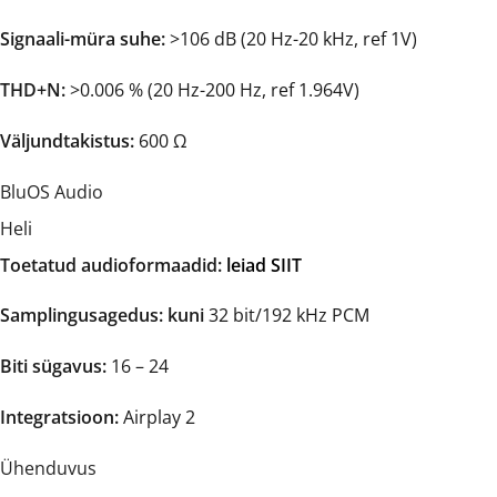
Signaali-müra suhe:
>106 dB (20 Hz-20 kHz, ref 1V)
THD+N:
>0.006 % (20 Hz-200 Hz, ref 1.964V)
Väljundtakistus:
600 Ω
BluOS Audio
Heli
Toetatud audioformaadid:
leiad SIIT
Samplingusagedus: kuni
32 bit/192 kHz PCM
Biti sügavus:
16 – 24
Integratsioon:
Airplay 2
Ühenduvus