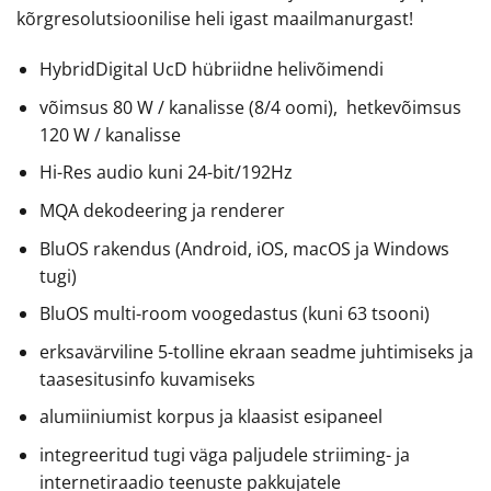
kõrgresolutsioonilise heli igast maailmanurgast!
HybridDigital UcD hübriidne helivõimendi
võimsus 80 W / kanalisse (8/4 oomi), hetkevõimsus
120 W / kanalisse
Hi-Res audio kuni 24-bit/192Hz
MQA dekodeering ja renderer
BluOS rakendus (Android, iOS, macOS ja Windows
tugi)
BluOS multi-room voogedastus (kuni 63 tsooni)
erksavärviline 5-tolline ekraan seadme juhtimiseks ja
taasesitusinfo kuvamiseks
alumiiniumist korpus ja klaasist esipaneel
integreeritud tugi väga paljudele striiming- ja
internetiraadio teenuste pakkujatele