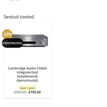
Seotud tooted
-20%
DEMOMUDEL
Cambridge Audio CXA60
integreeritud
helivõimendi
(demomudel)
Vaid 1 järel
Algne
Current
€
999.00
€
795.00
hind
price
oli:
is:
€999.00.
€795.00.