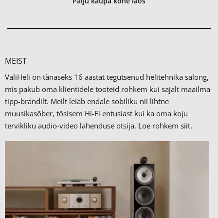
Palju kaupa kohe laos
MEIST
ValiHeli on tänaseks 16 aastat tegutsenud helitehnika salong,
mis pakub oma klientidele tooteid rohkem kui sajalt maailma
tipp-brändilt.
Meilt leiab endale sobiliku nii lihtne
muusikasõber, tõsisem Hi-Fi entusiast kui ka oma koju
tervikliku audio-video lahenduse otsija. Loe rohkem
siit.