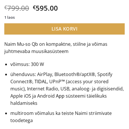
Algne
Current
799.00
595.00
€
€
hind
price
1 laos
oli:
is:
€799.00.
€595.00.
LISA KORVI
Naim Mu-so Qb on kompaktne, stiilne ja võimas
juhtmevaba muusikasüsteem
võimsus: 300 W
ühenduvus: AirPlay, Bluetooth®/aptX®, Spotify
Connect®,
TIDAL
, UPnP™ (access your stored
music), Internet Radio, USB, analoog- ja digisisendid,
Apple iOS ja Android
App
süsteemi täielikuks
haldamiseks
multiroom võimalus ka teiste Naimi striimivate
toodetega