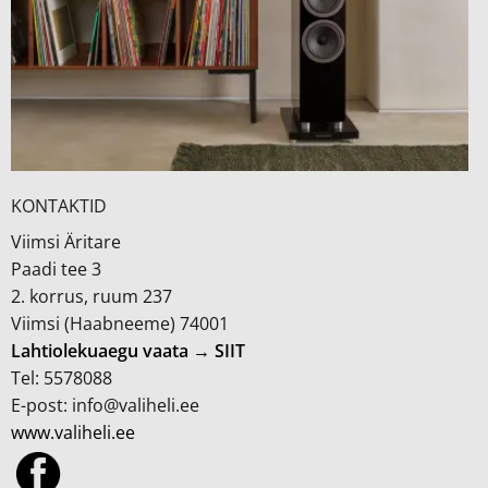
KONTAKTID
Viimsi Äritare
Paadi tee 3
2. korrus, ruum 237
Viimsi (Haabneeme) 74001
Lahtiolekuaegu vaata → SIIT
Tel: 5578088
E-post: info@valiheli.ee
www.valiheli.ee