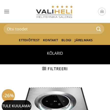
Skip
to
content
Otsi:
ETTEVÕTTEST
KONTAKT
BLOGI
JÄRELMAKS
KÕLARID
FILTREERI
-26%
TULE KUULAMA!