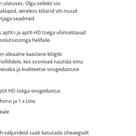
 ulatuses. Olgu selleks siis
klapid, wireless kõlarid või muud
õtjaga seadmed.
s aptX-i ja aptX-HD toega võimaldavad
olutsiooniga helifaile.
n ideaalne kaaslane kõigile
iofiilidele, kes soovivad nautida oma
mevaba ja kvaliteetse voogedastuse
aptX HD toega voogedastus
Phono ja 1 x Line
eale
th-väljundeid saab kasutada üheaegselt