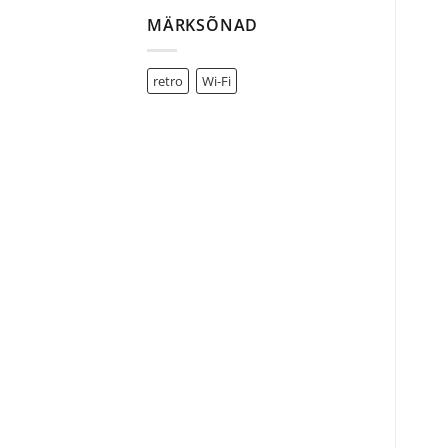
MÄRKSÕNAD
retro
Wi-Fi