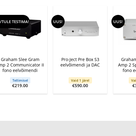
/TULE TESTIMA!
UUS!
UUS!
+
+
+
Graham Slee Gram
Pro-Ject Pre Box S3
Graham
mp 2 Communicator II
eelvõimendi ja DAC
Amp 2 Sp
fono eelvõimendi
fono e
Tellimisel
Vaid 1 järel
Vai
€
219.00
€
590.00
€