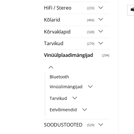
HiFi / Stereo
(233)
Kõlarid
(466)
Kõrvaklapid
(328)
Tarvikud
(279)
Vinüülplaadimängijad
(294)
Bluetooth
Vinüülimängijad
Tarvikud
Eelvõimendid
SOODUSTOOTED
(529)