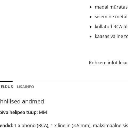
madal müratas
sisemine metall
kullatud RCA-
kaasas väline t
Rohkem infot lei
JELDUS
LISAINFO
hnilised andmed
biva helipea tüüp:
MM
sendid:
1 x phono (RCA), 1 x line in (3.5 mm), maksimaalne 