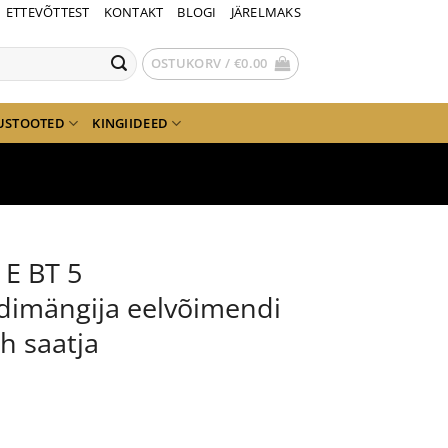
ETTEVÕTTEST
KONTAKT
BLOGI
JÄRELMAKS
OSTUKORV /
€
0.00
USTOOTED
KINGIIDEED
 E BT 5
dimängija eelvõimendi
th saatja