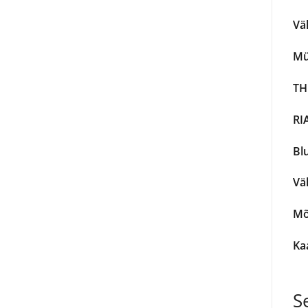
Väl
Mü
TH
RI
Bl
Väl
Mõ
Kaa
S