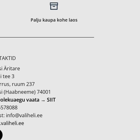
Palju kaupa kohe laos
TAKTID
i Äritare
i tee 3
orrus, ruum 237
si (Haabneeme) 74001
iolekuaegu vaata → SIIT
 5578088
t: info@valiheli.ee
valiheli.ee