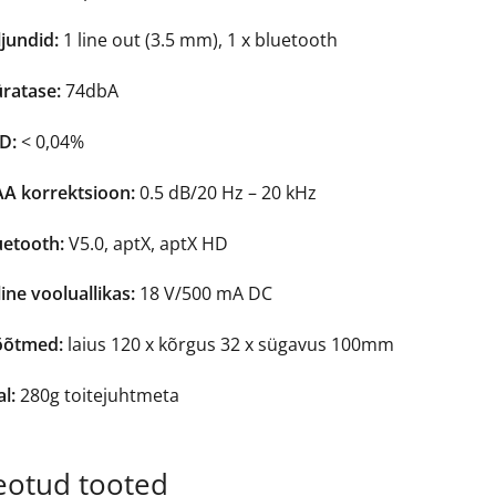
jundid:
1 line out (3.5 mm), 1 x bluetooth
ratase:
74dbA
D:
< 0,04%
AA korrektsioon:
0.5 dB/20 Hz – 20 kHz
uetooth:
V5.0, aptX, aptX HD
ine vooluallikas:
18 V/500 mA DC
õtmed:
laius 120 x kõrgus 32 x sügavus 100mm
l:
280g toitejuhtmeta
eotud tooted