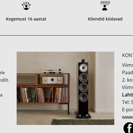
Kogemust 16 aastat
Kliendid kiidavad
KON
Viims
Paad
ele
2. k
dilt.
Viim
Laht
ka
Tel:
E-pos
www.