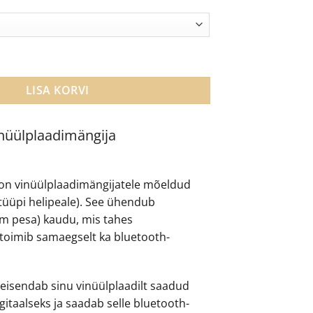
nüülplaadimängija eelvõimendi ja Bluetooth saatja kogus
LISA KORVI
üülplaadimängija
on vinüülplaadimängijatele mõeldud
üüpi helipeale). See ühendub
 mm pesa) kaudu, mis tahes
 toimib samaegselt ka bluetooth-
eisendab sinu vinüülplaadilt saadud
gitaalseks ja saadab selle bluetooth-