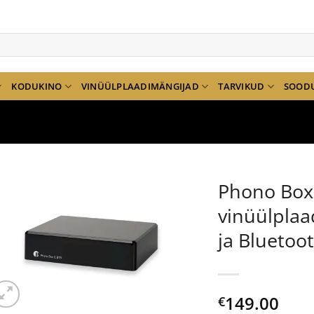
KODUKINO
VINÜÜLPLAADIMÄNGIJAD
TARVIKUD
SOOD
Phono Box
vinüülplaa
ja Bluetoo
149.00
€