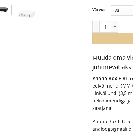
Värvus
Phono Box E BT 5 vi
Muuda oma vin
juhtmevabaks!
Phono Box E BT5
eelvõimendi (MM-t
liiniväljundi (3,5
helivõimendiga ja
saatjana.
Phono Box E BT5 t
analoogsignaali di