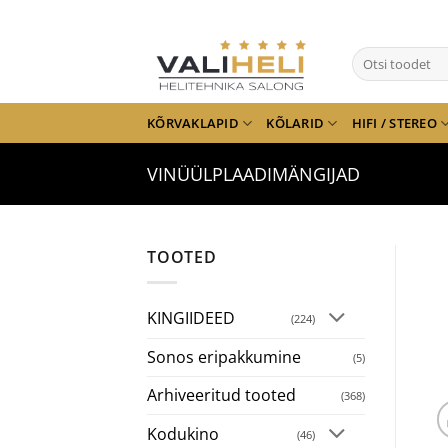
Skip
to
Otsi:
content
KÕRVAKLAPID
KÕLARID
HIFI / STEREO
VINÜÜLPLAADIMÄNGIJAD
TOOTED
KINGIIDEED
(224)
Sonos eripakkumine
(5)
Arhiveeritud tooted
(368)
Kodukino
(46)