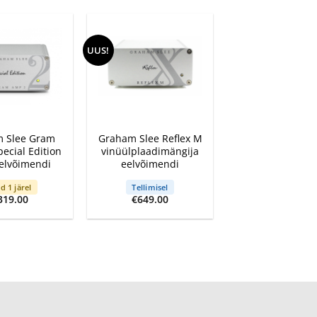
UUS!
+
 Slee Gram
Graham Slee Reflex M
ecial Edition
vinüülplaadimängija
elvõimendi
eelvõimendi
d 1 järel
Tellimisel
319.00
€
649.00