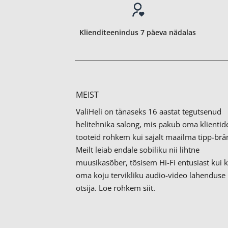
Klienditeenindus 7 päeva nädalas
MEIST
ValiHeli on tänaseks 16 aastat tegutsenud
helitehnika salong, mis pakub oma klientid
tooteid rohkem kui sajalt maailma tipp-brän
Meilt leiab endale sobiliku nii lihtne
muusikasõber, tõsisem Hi-Fi entusiast kui 
oma koju tervikliku audio-video lahenduse
otsija. Loe rohkem
siit.