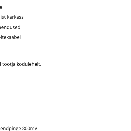
e
ist karkass
ühendused
oitekaabel
ad
tootja kodulehelt.
sisendpinge 800mV