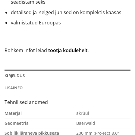
seadistamiseks
detailsed ja selged juhised on komplektis kaasas
valmistatud Euroopas
Rohkem infot leiad
tootja kodulehelt.
KIRJELDUS
LISAINFO
Tehnilised andmed
Materjal
akrüül
Geomeetria
Baerwald
Sobilik järgneva pikkusega
200 mm (Pro-Ject 8,6”