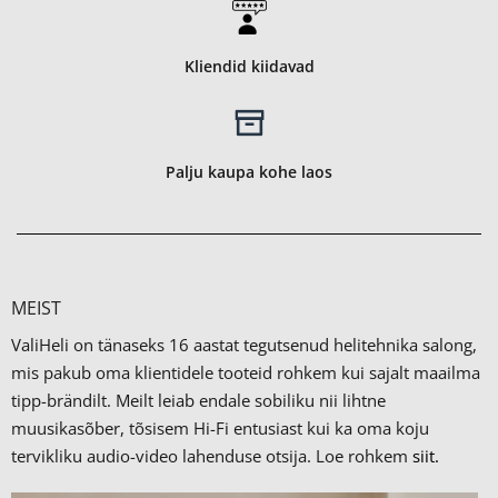
Kliendid kiidavad
Palju kaupa kohe laos
MEIST
ValiHeli on tänaseks 16 aastat tegutsenud helitehnika salong,
mis pakub oma klientidele tooteid rohkem kui sajalt maailma
tipp-brändilt.
Meilt leiab endale sobiliku nii lihtne
muusikasõber, tõsisem Hi-Fi entusiast kui ka oma koju
tervikliku audio-video lahenduse otsija. Loe rohkem
siit.