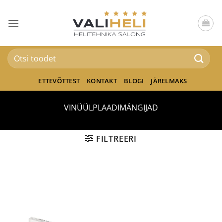
Skip
to
content
Otsi:
ETTEVÕTTEST
KONTAKT
BLOGI
JÄRELMAKS
VINÜÜLPLAADIMÄNGIJAD
FILTREERI