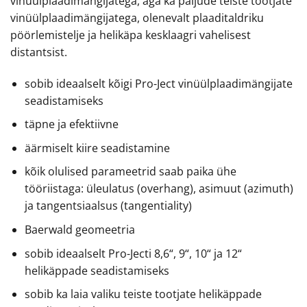
vinüülplaadimängijatega, aga ka paljude teiste tootjate
vinüülplaadimängijatega, olenevalt plaaditaldriku
pöörlemistelje ja helikäpa kesklaagri vahelisest
distantsist.
sobib ideaalselt kõigi Pro-Ject vinüülplaadimängijate
seadistamiseks
täpne ja efektiivne
äärmiselt kiire seadistamine
kõik olulised parameetrid saab paika ühe
tööriistaga: üleulatus (overhang), asimuut (azimuth)
ja tangentsiaalsus (tangentiality)
Baerwald geomeetria
sobib ideaalselt Pro-Jecti 8,6“, 9“, 10“ ja 12“
helikäppade seadistamiseks
sobib ka laia valiku teiste tootjate helikäppade