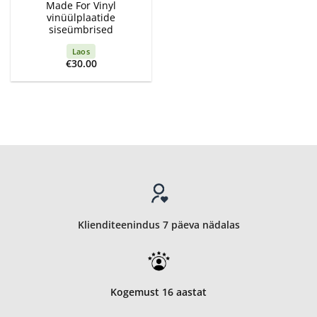
Made For Vinyl
vinüülplaatide
siseümbrised
Laos
€
30.00
Klienditeenindus 7 päeva nädalas
Kogemust 16 aastat