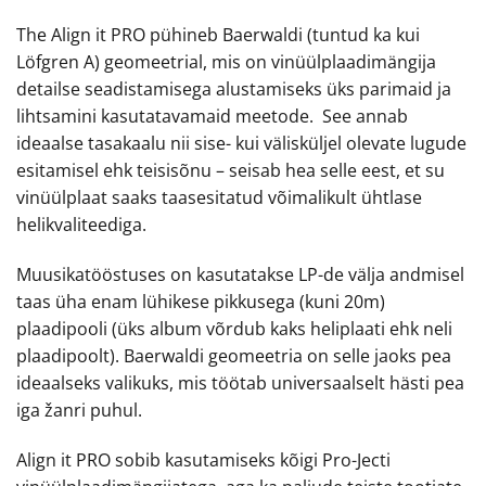
The Align it PRO pühineb Baerwaldi (tuntud ka kui
Löfgren A) geomeetrial, mis on vinüülplaadimängija
detailse seadistamisega alustamiseks üks parimaid ja
lihtsamini kasutatavamaid meetode. See annab
ideaalse tasakaalu nii sise- kui välisküljel olevate lugude
esitamisel ehk teisisõnu – seisab hea selle eest, et su
vinüülplaat saaks taasesitatud võimalikult ühtlase
helikvaliteediga.
Muusikatööstuses on kasutatakse LP-de välja andmisel
taas üha enam lühikese pikkusega (kuni 20m)
plaadipooli (üks album võrdub kaks heliplaati ehk neli
plaadipoolt). Baerwaldi geomeetria on selle jaoks pea
ideaalseks valikuks, mis töötab universaalselt hästi pea
iga žanri puhul.
Align it PRO sobib kasutamiseks kõigi Pro-Jecti