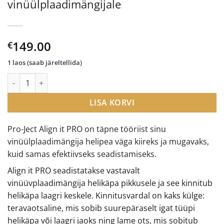
vinüülplaadimängijale
149.00
€
1 laos (saab järeltellida)
Pro-Ject Align-it seadistuskomplekt vinüülplaadimängijale kogu
LISA KORVI
Pro-Ject Align it PRO on täpne tööriist sinu
vinüülplaadimängija helipea väga kiireks ja mugavaks,
kuid samas efektiivseks seadistamiseks.
Align it PRO seadistatakse vastavalt
vinüüvplaadimängija helikäpa pikkusele ja see kinnitub
helikäpa laagri keskele. Kinnitusvardal on kaks külge:
teravaotsaline, mis sobib suurepäraselt igat tüüpi
helikäpa või laagri jaoks ning lame ots, mis sobitub