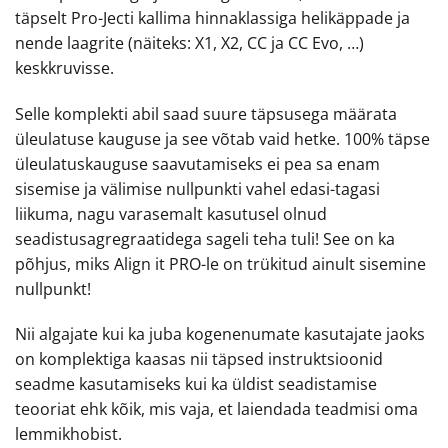
täpselt Pro-Jecti kallima hinnaklassiga helikäppade ja
nende laagrite (näiteks: X1, X2, CC ja CC Evo, …)
keskkruvisse.
Selle komplekti abil saad suure täpsusega määrata
üleulatuse kauguse ja see võtab vaid hetke. 100% täpse
üleulatuskauguse saavutamiseks ei pea sa enam
sisemise ja välimise nullpunkti vahel edasi-tagasi
liikuma, nagu varasemalt kasutusel olnud
seadistusagregraatidega sageli teha tuli! See on ka
põhjus, miks Align it PRO-le on trükitud ainult sisemine
nullpunkt!
Nii algajate kui ka juba kogenenumate kasutajate jaoks
on komplektiga kaasas nii täpsed instruktsioonid
seadme kasutamiseks kui ka üldist seadistamise
teooriat ehk kõik, mis vaja, et laiendada teadmisi oma
lemmikhobist.