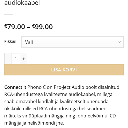
audiokaabel
Price
79.00
–
99.00
€
€
range:
€79.00
Pikkus
through
€99.00
Pro-Ject Audio Connect it Phono RCA C audiokaabel kogus
LISA KORVI
Connect it
Phono C on Pro-Ject Audio poolt disainitud
RCA-ühendustega kvaliteetne audiokaabel, millega
saab omavahel kindlalt ja kvaliteetselt ühendada
ükskõik millised RCA-ühendustega heliseadmed
(näiteks vinüüplaadimängija ning fono-eelvõimu, CD-
mängija ja helivõimendi jne.