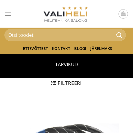
Skip
to
content
Otsi:
ETTEVÕTTEST
KONTAKT
BLOGI
JÄRELMAKS
TARVIKUD
FILTREERI