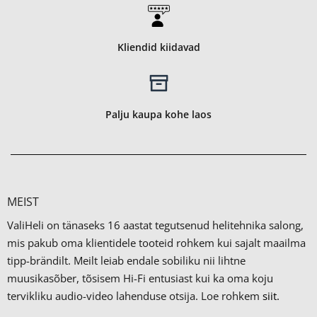
Kliendid kiidavad
Palju kaupa kohe laos
MEIST
ValiHeli on tänaseks 16 aastat tegutsenud helitehnika salong,
mis pakub oma klientidele tooteid rohkem kui sajalt maailma
tipp-brändilt.
Meilt leiab endale sobiliku nii lihtne
muusikasõber, tõsisem Hi-Fi entusiast kui ka oma koju
tervikliku audio-video lahenduse otsija. Loe rohkem
siit.