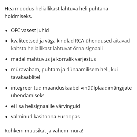
Hea moodus heliallikast lähtuva heli puhtana
hoidmiseks.
OFC vasest juhid
kvaliteetsed ja väga kindlad RCA-ühendused
aitavad
kaitsta heliallikast lähtuvat õrna signaali
madal mahtuvus ja korralik varjestus
müravabam, puhtam ja dünaamilisem heli, kui
tavakaablitel
integreeritud maanduskaabel vinüülplaadimängijate
ühendamiseks
ei lisa helisignaalile värvinguid
valminud käsitööna Euroopas
Rohkem muusikat ja vähem müra!