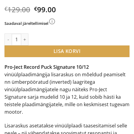
Algne
Current
129.00
99.00
€
€
hind
price
oli:
is:
Saadaval järeltellimisel
€129.00.
€99.00.
Pro-Ject Record Puck Signature vinüülplaadimängija lisaraskus
LISA KORVI
Pro-Ject Record Puck Signature 10/12
vinüülplaadimängija lisaraskus on mõeldud peamiselt
nn ümberpööratud (inverted) laagritega
vinüülplaadimängijatele nagu näiteks Pro-Ject
Signature sarja mudelid 10 ja 12, kuid sobib hästi ka
teistele plaadimängijatele, mille on keskmisest tugevam
mootor.
Lisaraskus asetatakse vinüülplaadi taasesitamisel selle
peale – nii vähendatakse soovimatut resonantsi ja