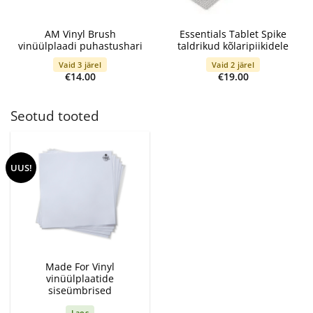
AM Vinyl Brush
Essentials Tablet Spike
vinüülplaadi puhastushari
taldrikud kõlaripiikidele
Vaid 3 järel
Vaid 2 järel
€
14.00
€
19.00
Seotud tooted
UUS!
Made For Vinyl
vinüülplaatide
siseümbrised
Laos