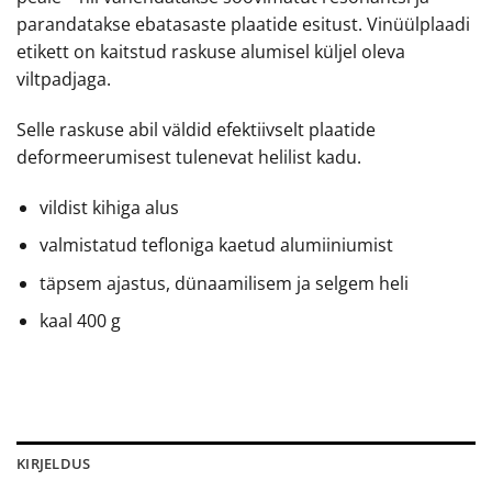
parandatakse ebatasaste plaatide esitust. Vinüülplaadi
etikett on kaitstud raskuse alumisel küljel oleva
viltpadjaga.
Selle raskuse abil väldid efektiivselt plaatide
deformeerumisest tulenevat helilist kadu.
vildist kihiga alus
valmistatud tefloniga kaetud alumiiniumist
täpsem ajastus, dünaamilisem ja selgem heli
kaal 400 g
KIRJELDUS