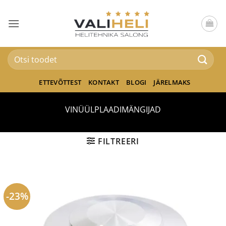
Skip
to
content
Otsi:
ETTEVÕTTEST
KONTAKT
BLOGI
JÄRELMAKS
VINÜÜLPLAADIMÄNGIJAD
FILTREERI
-23%