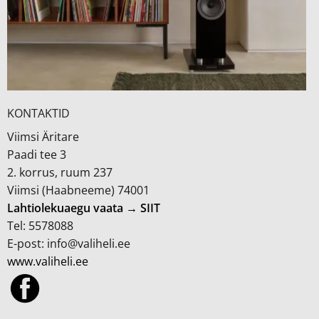
KONTAKTID
Viimsi Äritare
Paadi tee 3
2. korrus, ruum 237
Viimsi (Haabneeme) 74001
Lahtiolekuaegu vaata → SIIT
Tel: 5578088
E-post: info@valiheli.ee
www.valiheli.ee