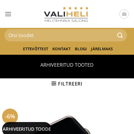
Skip
to
content
Otsi:
ETTEVÕTTEST
KONTAKT
BLOGI
JÄRELMAKS
ARHIVEERITUD TOOTED
FILTREERI
-6%
ARHIVEERITUD TOODE