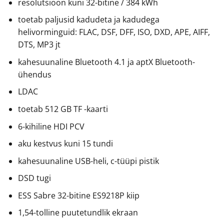
resolutsioon kuni 32-bitine / 384 kWh
toetab paljusid kadudeta ja kadudega
helivorminguid: FLAC, DSF, DFF, ISO, DXD, APE, AIFF,
DTS, MP3 jt
kahesuunaline Bluetooth 4.1 ja aptX Bluetooth-
ühendus
LDAC
toetab 512 GB TF -kaarti
6-kihiline HDI PCV
aku kestvus kuni 15 tundi
kahesuunaline USB-heli, c-tüüpi pistik
DSD tugi
ESS Sabre 32-bitine ES9218P kiip
1,54-tolline puutetundlik ekraan