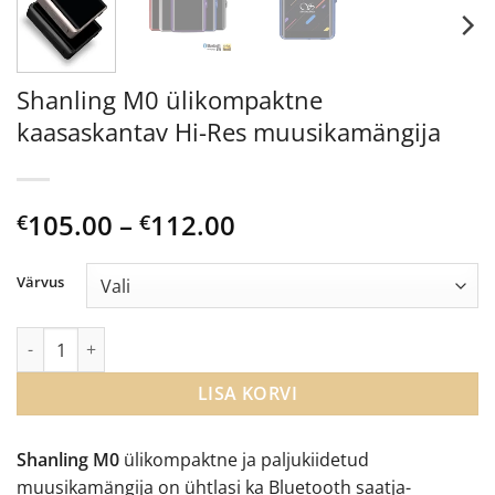
Shanling M0 ülikompaktne
kaasaskantav Hi-Res muusikamängija
Price
105.00
–
112.00
€
€
range:
€105.00
Värvus
through
€112.00
Shanling M0 ülikompaktne kaasaskantav Hi-Res muusikamängi
LISA KORVI
Shanling M0
ülikompaktne ja paljukiidetud
muusikamängija on ühtlasi ka Bluetooth saatja-