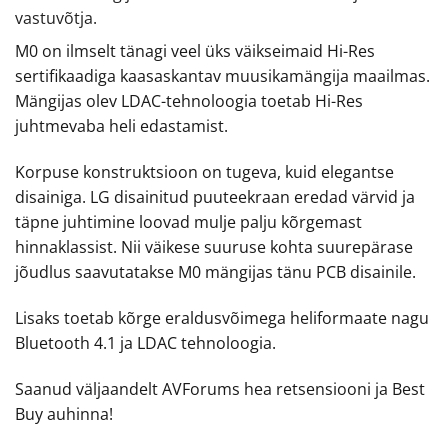
vastuvõtja.
M0 on ilmselt tänagi veel üks väikseimaid Hi-Res
sertifikaadiga kaasaskantav muusikamängija maailmas.
Mängijas olev LDAC-tehnoloogia toetab Hi-Res
juhtmevaba heli edastamist.
Korpuse konstruktsioon on tugeva, kuid elegantse
disainiga. LG disainitud puuteekraan eredad värvid ja
täpne juhtimine loovad mulje palju kõrgemast
hinnaklassist. Nii väikese suuruse kohta suurepärase
jõudlus saavutatakse M0 mängijas tänu PCB disainile.
Lisaks toetab kõrge eraldusvõimega heliformaate nagu
Bluetooth 4.1 ja LDAC tehnoloogia.
Saanud väljaandelt AVForums hea retsensiooni ja Best
Buy auhinna!