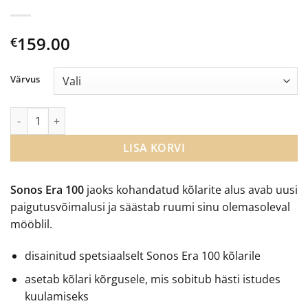
159.00
€
Värvus
Sonos Era 100 kõlarijalg kogus
LISA KORVI
Sonos Era 100
jaoks kohandatud kõlarite alus avab uusi
paigutusvõimalusi ja säästab ruumi sinu olemasoleval
mööblil.
disainitud spetsiaalselt Sonos Era 100 kõlarile
asetab kõlari kõrgusele, mis sobitub hästi istudes
kuulamiseks