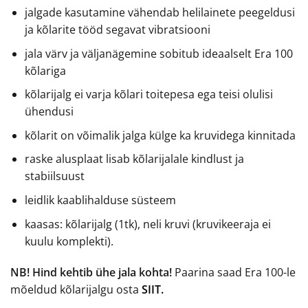
jalgade kasutamine vähendab helilainete peegeldusi
ja kõlarite tööd segavat vibratsiooni
jala värv ja väljanägemine sobitub ideaalselt Era 100
kõlariga
kõlarijalg ei varja kõlari toitepesa ega teisi olulisi
ühendusi
kõlarit on võimalik jalga külge ka kruvidega kinnitada
raske alusplaat lisab kõlarijalale kindlust ja
stabiilsuust
leidlik kaablihalduse süsteem
kaasas: kõlarijalg (1tk), neli kruvi (kruvikeeraja ei
kuulu komplekti).
NB! Hind kehtib ühe jala kohta!
Paarina saad Era 100-le
mõeldud kõlarijalgu osta
SIIT.