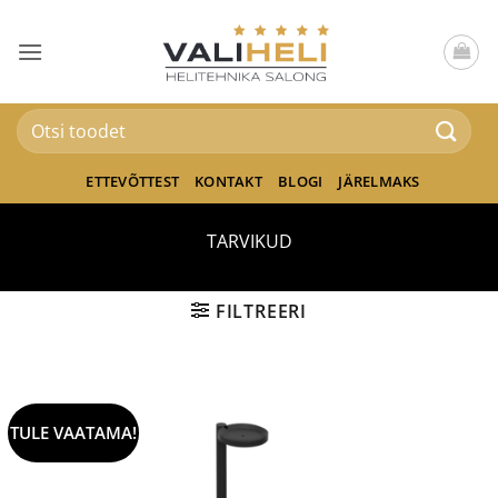
Skip
to
content
Otsi:
ETTEVÕTTEST
KONTAKT
BLOGI
JÄRELMAKS
TARVIKUD
FILTREERI
TULE VAATAMA!