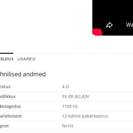
JELDUS
LISAINFO
hnilised andmed
istus
4 Ω
dlikkus
93 dB @2,83V
ikesagedus
1100 Hz
arielement
12-tolline paberkoonus
gnet
ferriit