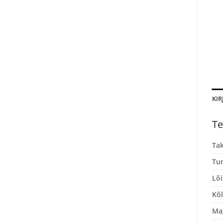
KIR
Te
Tak
Tun
Lõ
Kõl
Ma