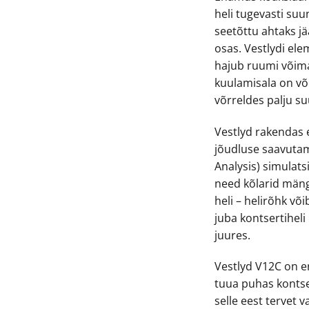
heli tugevasti su
seetõttu ahtaks j
osas. Vestlydi ele
hajub ruumi võima
kuulamisala on võ
võrreldes palju s
Vestlyd rakendas
jõudluse saavutam
Analysis) simulat
need kõlarid mäng
heli – helirõhk võ
juba kontsertihel
juures.
Vestlyd V12C on er
tuua puhas konts
selle eest tervet 