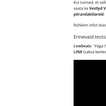
Kui tunned, et sell
vaata ka
Vestlyd V
põrandakõlareid
.
Rohkem infot leia
Erinevaid testi
Lowbeats:
“Väga h
LINK
(saksa keeles