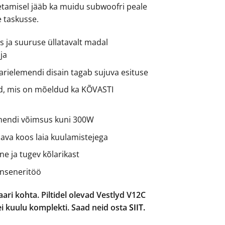
etamisel jääb ka muidu subwoofri peale
 taskusse.
s ja suuruse üllatavalt madal
ja
arielemendi disain tagab sujuva esituse
d, mis on mõeldud ka KÕVASTI
imendi võimsus kuni 300W
ilava koos laia kuulamistejega
ne ja tugev kõlarikast
 inseneritöö
ari kohta. Piltidel olevad Vestlyd V12C
ei kuulu komplekti. Saad neid osta
SIIT.