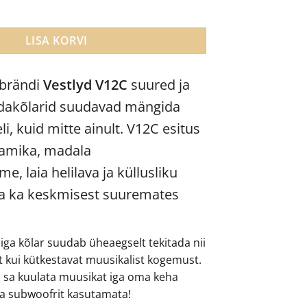
dakõlarid kogus
LISA KORVI
 brändi
Vestlyd V12C
suured ja
ndakõlarid suudavad mängida
i, kuid mitte ainult. V12C esitus
amika, madala
, laia helilava ja küllusliku
da ka keskmisest suuremates
iga kõlar suudab üheaegselt tekitada nii
st kui kütkestavat muusikalist kogemust.
 sa kuulata muusikat iga oma keha
ma subwoofrit kasutamata!