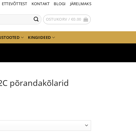
ETTEVÕTTEST
KONTAKT
BLOGI
JÄRELMAKS
OSTUKORV /
€
0.00
USTOOTED
KINGIIDEED
2C põrandakõlarid