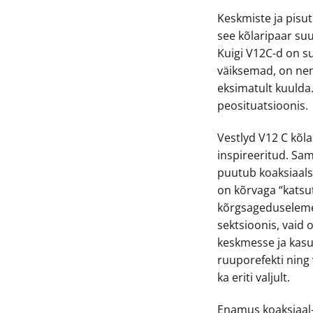
Keskmiste ja pisu
see kõlaripaar su
Kuigi V12C-d on s
väiksemad, on ne
eksimatult kuulda.
peosituatsioonis.
Vestlyd V12 C kõla
inspireeritud. Sam
puutub koaksiaalse
on kõrvaga “katsu
kõrgsageduselemend
sektsioonis, vai
keskmesse ja kasu
ruuporefekti ning
ka eriti valjult.
Enamus koaksiaal-