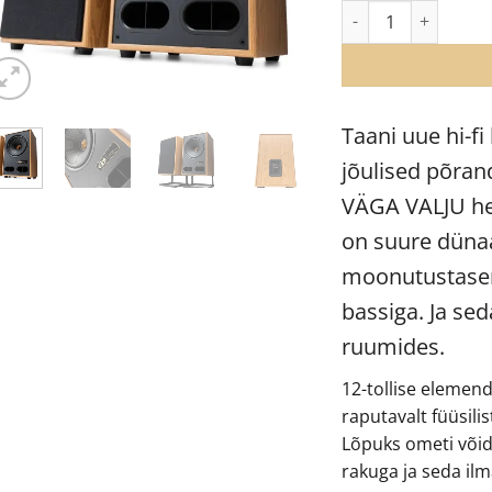
Vestlyd V12C põran
Taani uue hi-fi
jõulised põra
VÄGA VALJU hel
on suure düna
moonutustaseme
bassiga. Ja se
ruumides.
12-tollise elemend
raputavalt füüsili
Lõpuks ometi võid
rakuga ja seda il