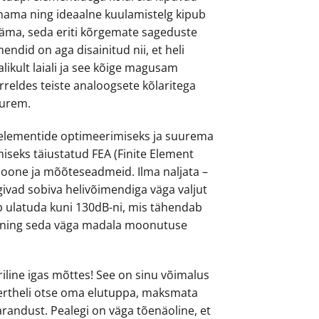
unama ning ideaalne kuulamistelg kipub
ääma, seda eriti kõrgemate sageduste
mendid on aga disainitud nii, et heli
likult laiali ja see kõige magusam
rreldes teiste analoogsete kõlaritega
uurem.
 elementide optimeerimiseks ja suurema
iseks täiustatud FEA (Finite Element
sioone ja mõõteseadmeid. Ilma naljata –
ivad sobiva helivõimendiga väga valjut
ib ulatuda kuni 130dB-ni, mis tähendab
i ning seda väga madala moonutuse
iline igas mõttes! See on sinu võimalus
ertheli otse oma elutuppa, maksmata
varandust. Pealegi on väga tõenäoline, et