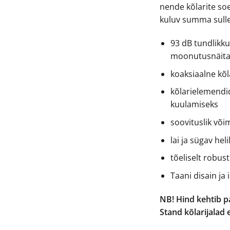
nende kõlarite so
kuluv summa sulle
93 dB tundlikku
moonutusnäita
koaksiaalne kõl
kõlarielemendi
kuulamiseks
soovituslik võ
lai ja sügav hel
tõeliselt robust
Taani disain ja
NB! Hind kehtib pa
Stand kõlarijalad 