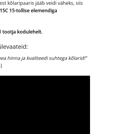
est kõlaripaaris jääb veidi väheks, siis
15C 15-tollise elemendiga
d
tootja kodulehelt.
ülevaateid:
ea hinna ja kvaliteedi suhtega kõlarid!”
)