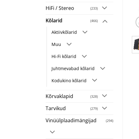
HiFi / Stereo
(233)
Kõlarid
(466)
Aktiivkõlarid
Muu
Hi-Fi kõlarid
Juhtmevabad kõlarid
Kodukino kõlarid
Kõrvaklapid
(328)
Tarvikud
(279)
Vinüülplaadimängijad
(294)