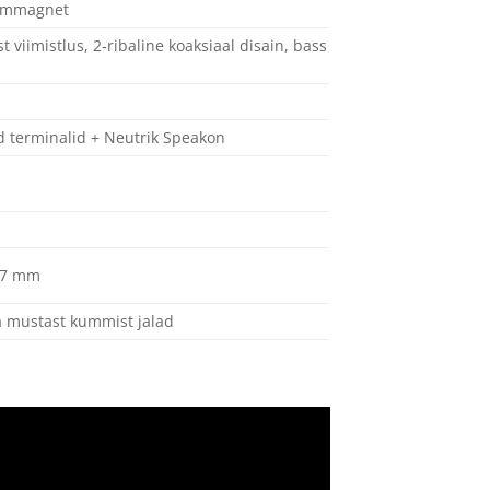
üümmagnet
viimistlus, 2-ribaline koaksiaal disain, bass
 terminalid + Neutrik Speakon
367 mm
 ja mustast kummist jalad