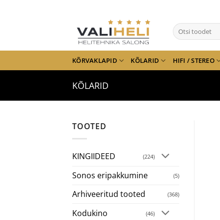
Skip
to
Otsi:
content
KÕRVAKLAPID
KÕLARID
HIFI / STEREO
KÕLARID
TOOTED
KINGIIDEED
(224)
Sonos eripakkumine
(5)
Arhiveeritud tooted
(368)
Kodukino
(46)