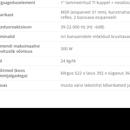
rgsageduselement
1” lamineeritud TI kuppel + neod
MDF (esipaneel 31 mm), kunstnahast 
arikast
reflex, 2 bassiava esipaneelil
gedusreaktsioon
39-22.000 Hz (Hz -6dB)
minalid
nn banaanidele mõeldud kruvitavad
imendi maksimaalne
300 W
vituslik võimsus
l
24 kg/tk
õtmed (koos
kõrgus 622 x laius 392 x sügavus 
mmijalgadega)
asas
musta värvi tekstiilist kõlarikatted