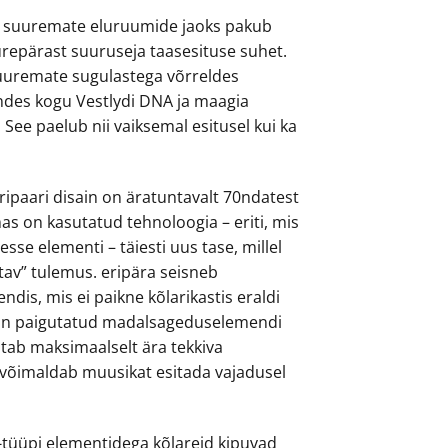
t suuremate eluruumide jaoks pakub
urepärast suuruseja taasesituse suhet.
uuremate sugulastega võrreldes
ndes kogu Vestlydi DNA ja maagia
 See paelub nii vaiksemal esitusel kui ka
ripaari disain on äratuntavalt 70ndatest
as on kasutatud tehnoloogia – eriti, mis
sse elementi – täiesti uus tase, millel
tav” tulemus. eripära seisneb
is, mis ei paikne kõlarikastis eraldi
d on paigutatud madalsageduselemendi
tab maksimaalselt ära tekkiva
 võimaldab muusikat esitada vajadusel
tüüpi elementidega kõlareid kipuvad