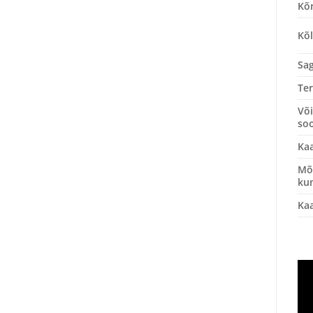
Kõ
Kõl
Sa
Ter
Võ
soo
Kaa
Mõ
ku
Ka